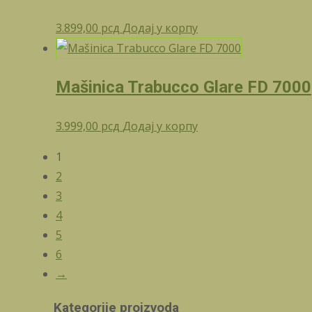
3.899,00
рсд
Додај у корпу
Mašinica Trabucco Glare FD 7000
3.999,00
рсд
Додај у корпу
1
2
3
4
5
6
→
Kategorije proizvoda