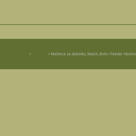
Prodavnica
>
Mašinice
>
Mašinice za dubinku, Match, Bolo i Feeder ribolov