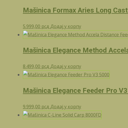
Mašinica Formax Aries Long Cas
5.999,00
рсд
Додај у корпу
Mašinica Elegance Method Accel
8.499,00
рсд
Додај у корпу
Mašinica Elegance Feeder Pro V
9.999,00
рсд
Додај у корпу