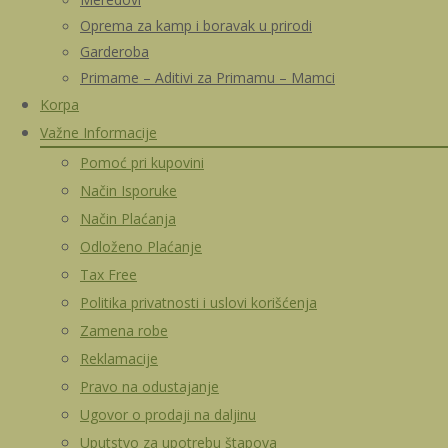
Oprema za kamp i boravak u prirodi
Garderoba
Primame – Aditivi za Primamu – Mamci
Korpa
Važne Informacije
Pomoć pri kupovini
Način Isporuke
Način Plaćanja
Odloženo Plaćanje
Tax Free
Politika privatnosti i uslovi korišćenja
Zamena robe
Reklamacije
Pravo na odustajanje
Ugovor o prodaji na daljinu
Uputstvo za upotrebu štapova