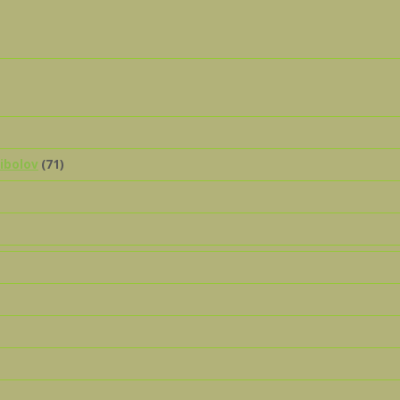
ribolov
(71)