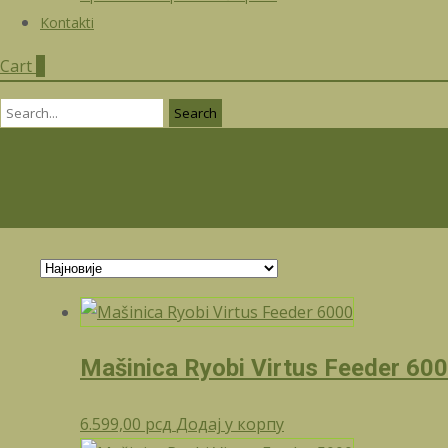
Kontakti
Cart
0
Search
for:
Mašinica Ryobi Virtus Feeder 60
6.599,00
рсд
Додај у корпу