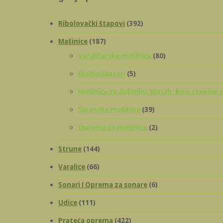
Ribolovački štapovi
(392)
Mašinice
(187)
Varaličarske mašinice
(80)
Multiplikatori
(5)
Mašinice za dubinku, Match, Bolo i Feeder 
Šaranske mašinice
(39)
Oprema za mašinice
(2)
Strune
(144)
Varalice
(66)
Sonari I Oprema za sonare
(6)
Udice
(111)
Prateća oprema
(422)