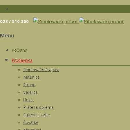
023 / 510 360
Menu
Skip
Početna
to
Prodavnica
content
Ribolovački štapovi
Mašinice
Strune
Varalice
Udice
Prateća oprema
Futrole i torbe
Čuvarke
Meredovi