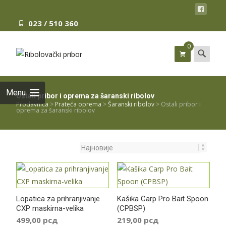
023 / 510 360
0
Search
for:
Menu
Ostali pribor i oprema za šaranski ribolov
Prodavnica
>
Prateća oprema
>
Šaranski ribolov
>
Ostali pribor i
oprema za šaranski ribolov
Lopatica za prihranjivanje
Kašika Carp Pro Bait Spoon
CXP maskirna-velika
(CPBSP)
499,00
рсд
219,00
рсд