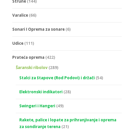
Strune
(144)
Varalice
(66)
Sonari I Oprema za sonare
(6)
Udice
(111)
Prateća oprema
(422)
Šaranski ribolov
(289)
Stalci za štapove (Rod Podovi) i držači
(54)
Elektronski indikatori
(28)
Swingeri i Hangeri
(49)
Rakete, palice i lopate za prihranjivanje i oprema
za sondiranje terena
(21)