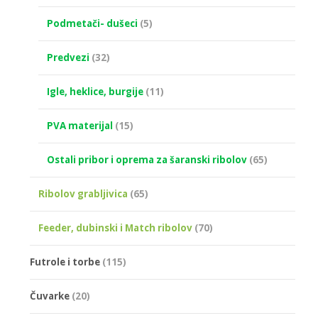
Podmetači- dušeci
(5)
Predvezi
(32)
Igle, heklice, burgije
(11)
PVA materijal
(15)
Ostali pribor i oprema za šaranski ribolov
(65)
Ribolov grabljivica
(65)
Feeder, dubinski i Match ribolov
(70)
Futrole i torbe
(115)
Čuvarke
(20)