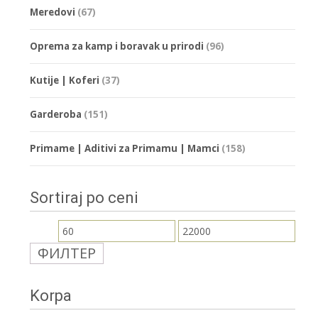
Meredovi
(67)
Oprema za kamp i boravak u prirodi
(96)
Kutije | Koferi
(37)
Garderoba
(151)
Primame | Aditivi za Primamu | Mamci
(158)
Sortiraj po ceni
Минимална
Максимална
ФИЛТЕР
цена
цена
Korpa