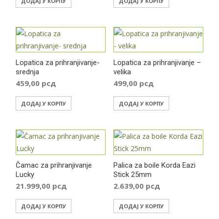
ДОДАЈ У КОРПУ
ДОДАЈ У КОРПУ
страници
производа.
Lopatica za prihranjivanje-
Lopatica za prihranjivanje –
srednja
velika
459,00
рсд
499,00
рсд
ДОДАЈ У КОРПУ
ДОДАЈ У КОРПУ
Čamac za prihranjivanje
Palica za boile Korda Eazi
Lucky
Stick 25mm
21.999,00
рсд
2.639,00
рсд
ДОДАЈ У КОРПУ
ДОДАЈ У КОРПУ