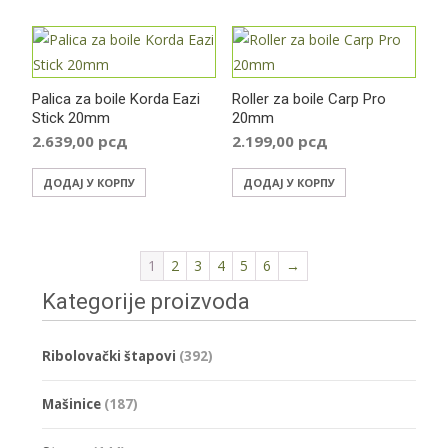
Palica za boile Korda Eazi
Roller za boile Carp Pro
Stick 20mm
20mm
2.639,00
рсд
2.199,00
рсд
ДОДАЈ У КОРПУ
ДОДАЈ У КОРПУ
1
2
3
4
5
6
→
Kategorije proizvoda
Ribolovački štapovi
(392)
Mašinice
(187)