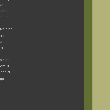
ivima
enama.
ti da
ikala na
e i
do
tnih
bićete
om ili
benici,
nja