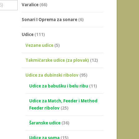
Varalice
(66)
5)
Sonari I Oprema za sonare
(6)
Udice
(111)
Vezane udice
(5)
Takmičarske udice (za plovak)
(12)
Udice za dubinski ribolov
(95)
Udice za babušku i belu ribu
(11)
Udice za Match, Feeder i Method
Feeder ribolov
(25)
Šaranske udice
(36)
Udice za soma
(15)