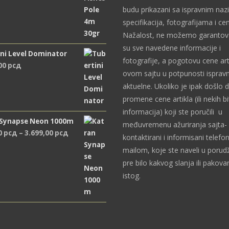
budu prikazani sa ispravnim naz
specifikacija, fotografijama i c
Nažalost, ne možemo garantova
su sve navedene informacije i
ni Level Dominator
fotografije, a pogotovu cene art
,00
рсд
ovom sajtu u potpunosti ispravn
aktuelne. Ukoliko je ipak došlo 
promene cene artikla (ili nekih bi
informacija) koji ste poručili u
 Synapse Neon 1000m
međuvremenu ažuriranja sajta- 
Распон
0
рсд
–
3.699,00
рсд
kontaktirani i informisani telefon
цена:
mailom, koje ste naveli u porudž
од
pre bilo kakvog slanja ili pakova
2.489,00 рсд
istog.
до
3.699,00 рсд