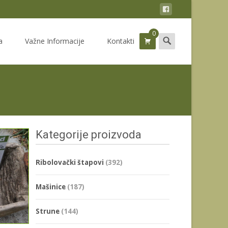
0
Search
a
Važne Informacije
Kontakti
for:
Kategorije proizvoda
Ribolovački štapovi
(392)
Mašinice
(187)
Strune
(144)