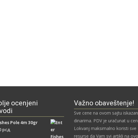
lje ocenjeni
Važno obaveštenje!
vodi
Sve cene na ovom sajtu iskazan
dinarima. PDV je uračunat u ce
ishes Pole 4m 30gr
Lokvanj maksimalno koristi sve
0
рсд
resurse da Vam svi artikli na ov