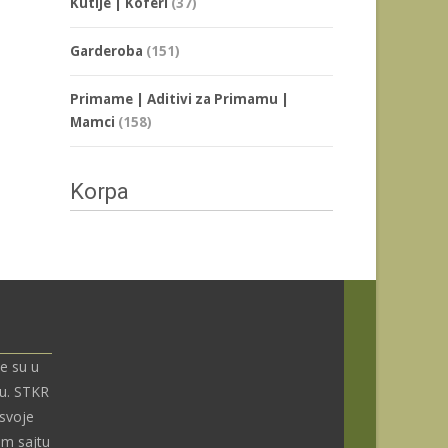
Kutije | Koferi
(37)
Garderoba
(151)
Primame | Aditivi za Primamu |
Mamci
(158)
Korpa
e su u
nu. STKR
 svoje
om sajtu