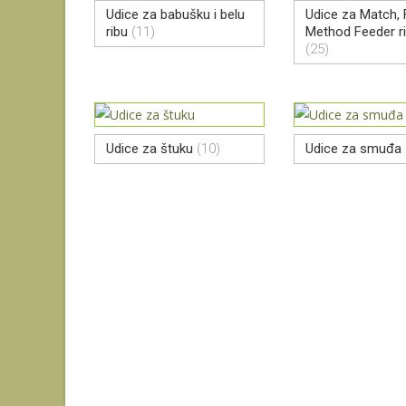
Udice za babušku i belu
Udice za Match, 
ribu
(11)
Method Feeder r
(25)
Udice za štuku
(10)
Udice za smuđa