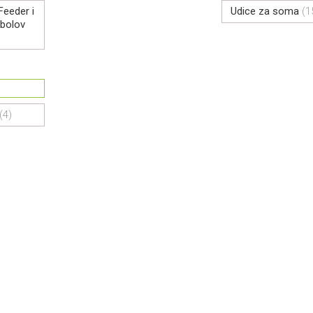
Feeder i
Udice za soma
(1
ibolov
(4)