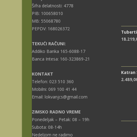
Šifra delatnosti: 4778
PIB: 100658010
MB: 55068780
PEPDV: 168026372
Tuberti
18.219
TEKUĆI RAČUNI:
Addiko Banka 165-6088-17
Banca Intesa: 160-323869-21
Katran
KONTAKT
2.489,0
Telefon: 023 510 360
Mobilni: 069 100 41 44
Email: lokvanjcs@gmail.com
ZIMSKO RADNO VREME
Ponedeljak – Petak: 08 – 19h
Subota: 08-14h
Nedeljom ne radimo