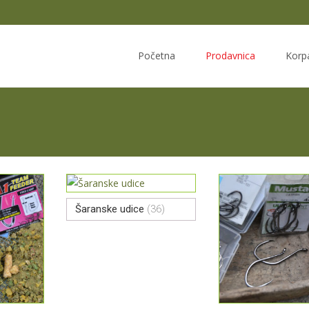
Skip
to
Početna
Prodavnica
Korp
content
Šaranske udice
(36)