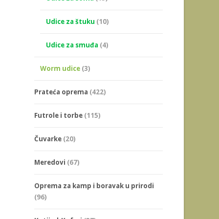
Udice za štuku
(10)
Udice za smuđa
(4)
Worm udice
(3)
Prateća oprema
(422)
Futrole i torbe
(115)
Čuvarke
(20)
Meredovi
(67)
Oprema za kamp i boravak u prirodi
(96)