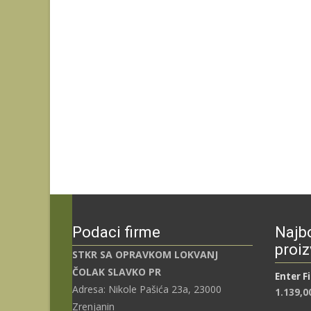
Podaci firme
Najbo
proiz
STKR SA OPRAVKOM LOKVANJ
ČOLAK SLAVKO PR
Enter F
Adresa: Nikole Pašića 23a, 23000
1.139,0
Zrenjanin