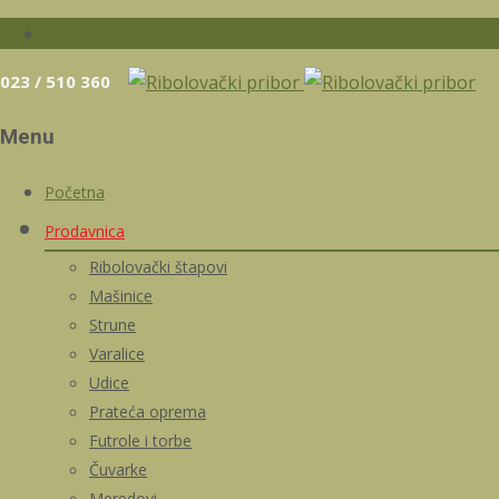
023 / 510 360
Menu
Skip
Početna
to
Prodavnica
content
Ribolovački štapovi
Mašinice
Strune
Varalice
Udice
Prateća oprema
Futrole i torbe
Čuvarke
Meredovi