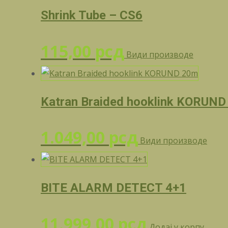
Shrink Tube – CS6
115,00
рсд
Види производе
Katran Braided hooklink KORUN
1.049,00
рсд
Види производе
BITE ALARM DETECT 4+1
11.999,00
рсд
Додај у корпу