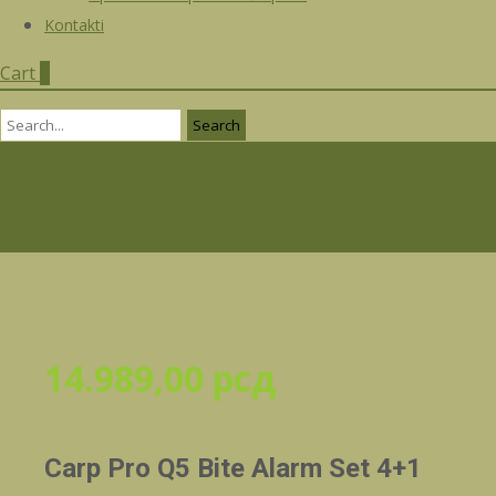
Kontakti
Cart
0
Search
for:
14.989,00
рсд
Carp Pro Q5 Bite Alarm Set 4+1