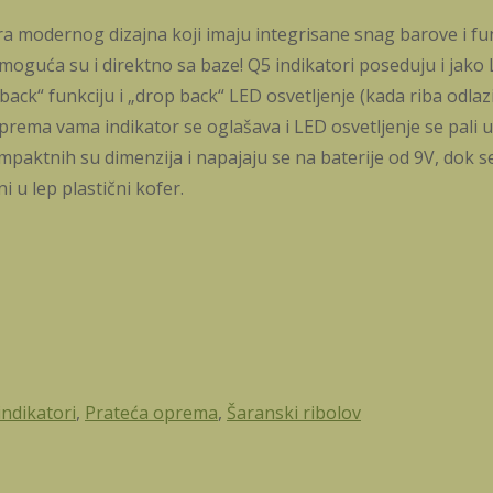
ltra modernog dizajna koji imaju integrisane snag barove i fun
) moguća su i direktno sa baze! Q5 indikatori poseduju i jako
 back“ funkciju i „drop back“ LED osvetljenje (kada riba odlazi
prema vama indikator se oglašava i LED osvetljenje se pali
paktnih su dimenzija i napajaju se na baterije od 9V, dok se
i u lep plastični kofer.
indikatori
,
Prateća oprema
,
Šaranski ribolov