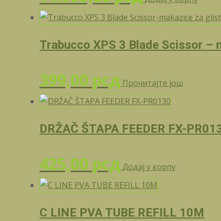
Trabucco XPS 3 Blade Scissor – m
399,00
рсд
Прочитајте још
DRŽAČ ŠTAPA FEEDER FX-PR01
425,00
рсд
Додај у корпу
C LINE PVA TUBE REFILL 10M