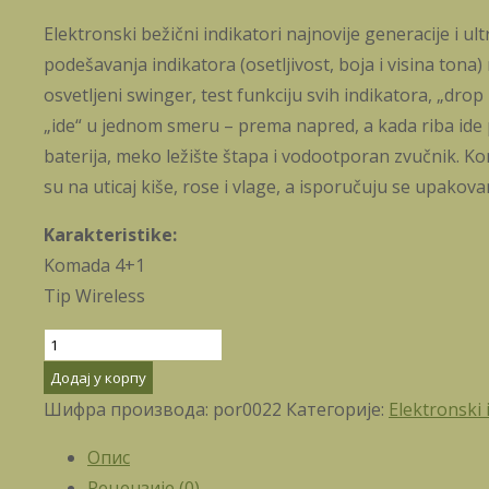
Elektronski bežični indikatori najnovije generacije i u
podešavanja indikatora (osetljivost, boja i visina tona
osvetljeni swinger, test funkciju svih indikatora, „drop
„ide“ u jednom smeru – prema napred, a kada riba ide 
baterija, meko ležište štapa i vodootporan zvučnik. Kom
su na uticaj kiše, rose i vlage, a isporučuju se upakovan
Karakteristike:
Komada 4+1
Tip Wireless
Carp
Pro
Додај у корпу
Q5
Шифра производа:
por0022
Категорије:
Elektronski 
Bite
Опис
Alarm
Рецензије (0)