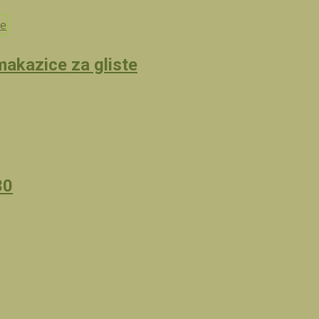
akazice za gliste
30