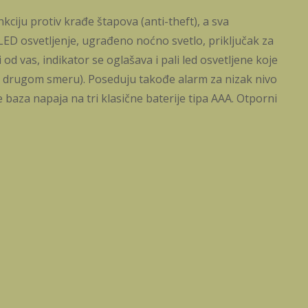
kciju protiv krađe štapova (anti-theft), a sva
 LED osvetljenje, ugrađeno noćno svetlo, priključak za
 od vas, indikator se oglašava i pali led osvetljene koje
 u drugom smeru). Poseduju takođe alarm za nizak nivo
 baza napaja na tri klasične baterije tipa AAA. Otporni