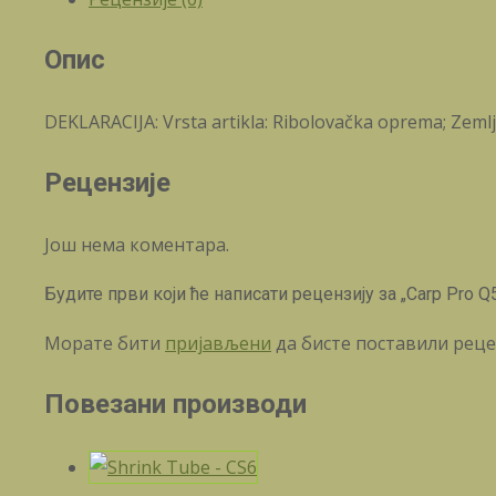
Set
4+1
Опис
количина
DEKLARACIJA: Vrsta artikla: Ribolovačka oprema; Zemlj
Рецензије
Још нема коментара.
Будите први који ће написати рецензију за „Carp Pro Q5
Морате бити
пријављени
да бисте поставили реце
Повезани производи