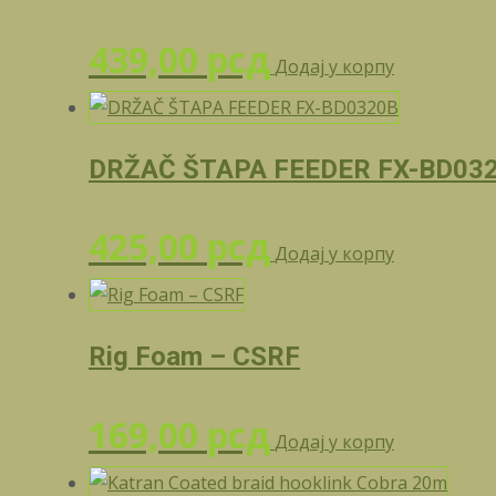
439,00
рсд
Додај у корпу
DRŽAČ ŠTAPA FEEDER FX-BD03
425,00
рсд
Додај у корпу
Rig Foam – CSRF
169,00
рсд
Додај у корпу