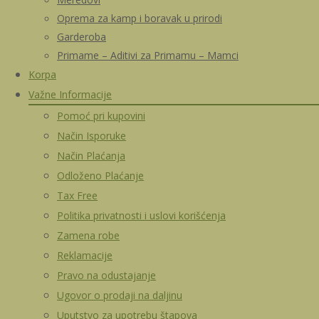
Oprema za kamp i boravak u prirodi
Garderoba
Primame – Aditivi za Primamu – Mamci
Korpa
Važne Informacije
Pomoć pri kupovini
Način Isporuke
Način Plaćanja
Odloženo Plaćanje
Tax Free
Politika privatnosti i uslovi korišćenja
Zamena robe
Reklamacije
Pravo na odustajanje
Ugovor o prodaji na daljinu
Uputstvo za upotrebu štapova