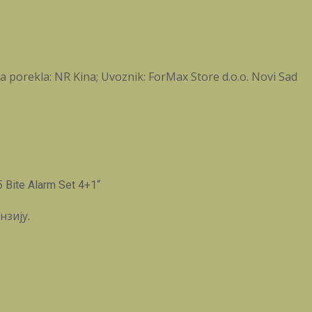
a porekla: NR Kina; Uvoznik: ForMax Store d.o.o. Novi Sad
 Bite Alarm Set 4+1“
нзију.