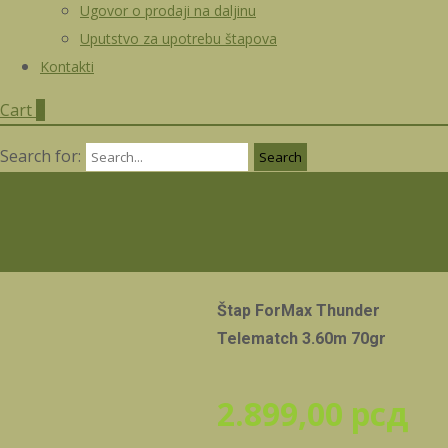
Ugovor o prodaji na daljinu
Uputstvo za upotrebu štapova
Kontakti
Cart
0
Search for:
Štap ForMax Thunder
Telematch 3.60m 70gr
2.899,00
рсд