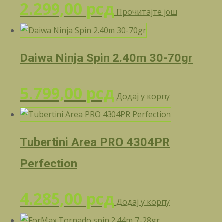
2.299,00
рсд
Прочитајте још
Daiwa Ninja Spin 2.40m 30-70gr
5.799,00
рсд
Додај у корпу
Tubertini Area PRO 4304PR
Perfection
4.285,00
рсд
Додај у корпу