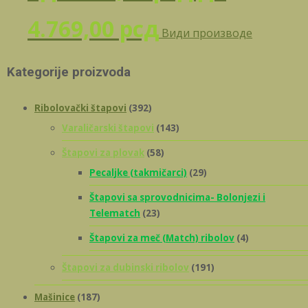
4.769,00 рсд
Види производе
Kategorije proizvoda
Ribolovački štapovi
(392)
Varaličarski štapovi
(143)
Štapovi za plovak
(58)
Pecaljke (takmičarci)
(29)
Štapovi sa sprovodnicima- Bolonjezi i
Telematch
(23)
Štapovi za meč (Match) ribolov
(4)
Štapovi za dubinski ribolov
(191)
Mašinice
(187)