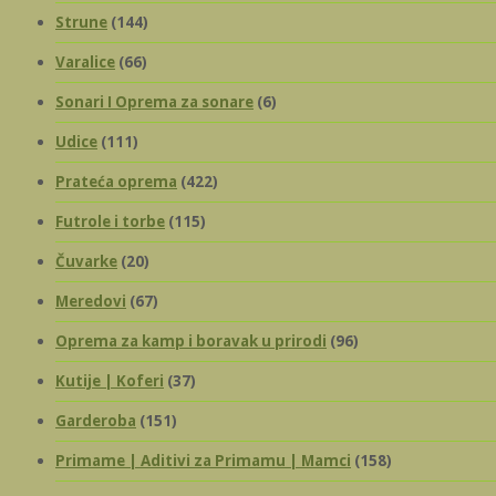
Strune
(144)
Varalice
(66)
Sonari I Oprema za sonare
(6)
Udice
(111)
Prateća oprema
(422)
Futrole i torbe
(115)
Čuvarke
(20)
Meredovi
(67)
Oprema za kamp i boravak u prirodi
(96)
Kutije | Koferi
(37)
Garderoba
(151)
Primame | Aditivi za Primamu | Mamci
(158)