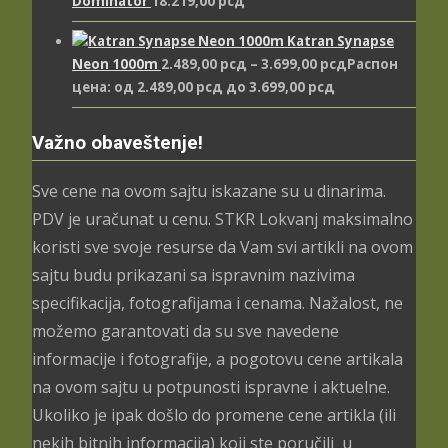
Dominator
18.219,00
рсд
Katran Synapse
Neon 1000m
2.489,00
рсд
–
3.699,00
рсд
Распон
цена: од 2.489,00 рсд до 3.699,00 рсд
Važno obaveštenje!
Sve cene na ovom sajtu iskazane su u dinarima.
PDV je uračunat u cenu. STKR Lokvanj maksimalno
koristi sve svoje resurse da Vam svi artikli na ovom
sajtu budu prikazani sa ispravnim nazivima
specifikacija, fotografijama i cenama. Nažalost, ne
možemo garantovati da su sve navedene
informacije i fotografije, a pogotovu cene artikala
na ovom sajtu u potpunosti ispravne i aktuelne.
Ukoliko je ipak došlo do promene cene artikla (ili
nekih bitnih informacija) koji ste poručili u