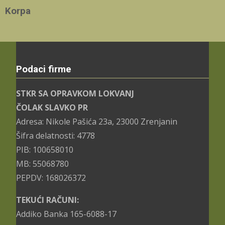
Korpa
Podaci firme
STKR SA OPRAVKOM LOKVANJ
ČOLAK SLAVKO PR
Adresa: Nikole Pašića 23a, 23000 Zrenjanin
Šifra delatnosti: 4778
PIB: 100658010
MB: 55068780
PEPDV: 168026372
TEKUĆI RAČUNI:
Addiko Banka 165-6088-17