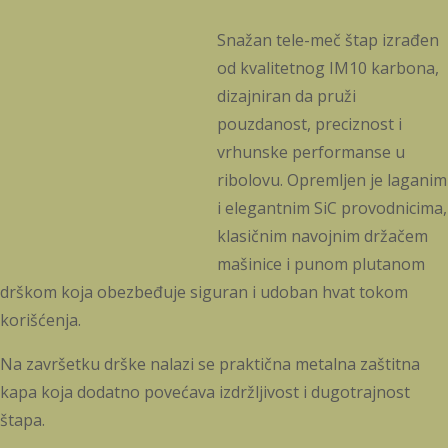
Snažan tele-meč štap izrađen
od kvalitetnog IM10 karbona,
dizajniran da pruži
pouzdanost, preciznost i
vrhunske performanse u
ribolovu. Opremljen je laganim
i elegantnim SiC provodnicima,
klasičnim navojnim držačem
mašinice i punom plutanom
drškom koja obezbeđuje siguran i udoban hvat tokom
korišćenja.
Na završetku drške nalazi se praktična metalna zaštitna
kapa koja dodatno povećava izdržljivost i dugotrajnost
štapa.