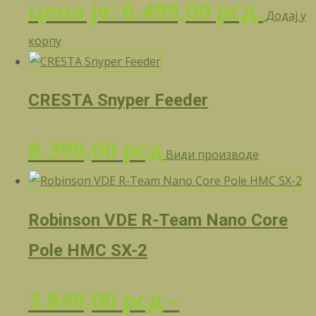
цена је: 6.499,00 рсд.
Додај у
корпу
CRESTA Snyper Feeder
8.399,00
рсд
Види производе
Robinson VDE R-Team Nano Core
Pole HMC SX-2
3.849,00
рсд
–