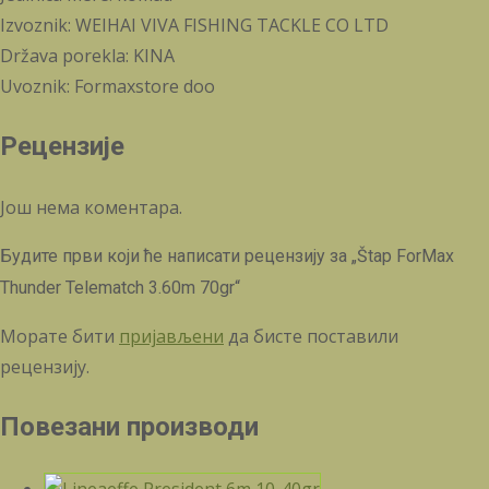
Izvoznik: WEIHAI VIVA FISHING TACKLE CO LTD
Država porekla: KINA
Uvoznik: Formaxstore doo
Рецензије
Још нема коментара.
Будите први који ће написати рецензију за „Štap ForMax
Thunder Telematch 3.60m 70gr“
Морате бити
пријављени
да бисте поставили
рецензију.
Повезани производи