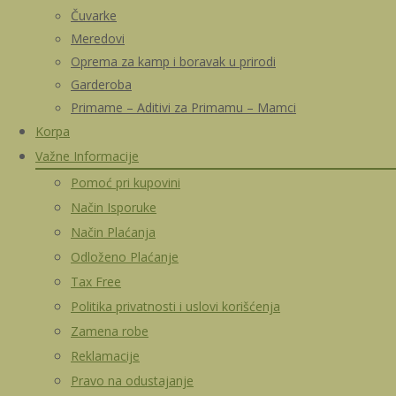
Čuvarke
Meredovi
Oprema za kamp i boravak u prirodi
Garderoba
Primame – Aditivi za Primamu – Mamci
Korpa
Važne Informacije
Pomoć pri kupovini
Način Isporuke
Način Plaćanja
Odloženo Plaćanje
Tax Free
Politika privatnosti i uslovi korišćenja
Zamena robe
Reklamacije
Pravo na odustajanje