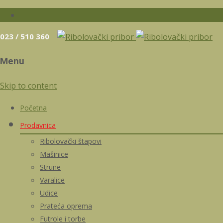
023 / 510 360
Menu
Skip to content
Početna
Prodavnica
Ribolovački štapovi
Mašinice
Strune
Varalice
Udice
Prateća oprema
Futrole i torbe