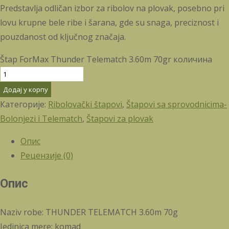
Predstavlja odličan izbor za ribolov na plovak, posebno pri
lovu krupne bele ribe i šarana, gde su snaga, preciznost i
pouzdanost od ključnog značaja.
Štap ForMax Thunder Telematch 3.60m 70gr количина
Додај у корпу
Категорије:
Ribolovački štapovi
,
Štapovi sa sprovodnicima-
Bolonjezi i Telematch
,
Štapovi za plovak
Опис
Рецензије (0)
Опис
Naziv robe: THUNDER TELEMATCH 3.60m 70g
Jedinica mere: komad