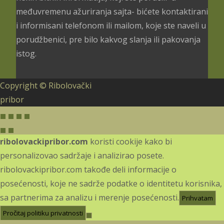
međuvremenu ažuriranja sajta- bićete kontaktirani
i informisani telefonom ili mailom, koje ste naveli u
porudžbenici, pre bilo kakvog slanja ili pakovanja
istog.
Copyright © Ribolovački
pribor
ribolovackipribor.com
koristi cookije kako bi
personalizovao sadržaje i analizirao posete.
ribolovackipribor.com takođe deli informacije o
posećenosti, koje ne sadrže podatke o identitetu korisnika,
sa partnerima za analizu i merenje posećenosti.
Prihvatam
Pročitaj politiku privatnosti