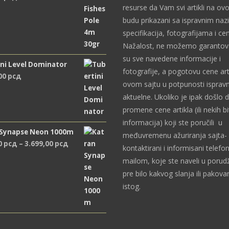
resurse da Vam svi artikli na ov
budu prikazani sa ispravnim naz
specifikacija, fotografijama i c
Nažalost, ne možemo garantova
su sve navedene informacije i
ni Level Dominator
fotografije, a pogotovu cene art
,00
рсд
ovom sajtu u potpunosti ispravn
aktuelne. Ukoliko je ipak došlo 
promene cene artikla (ili nekih bi
informacija) koji ste poručili u
 Synapse Neon 1000m
međuvremenu ažuriranja sajta- 
Распон
0
рсд
–
3.699,00
рсд
kontaktirani i informisani telefon
цена:
mailom, koje ste naveli u porudž
од
pre bilo kakvog slanja ili pakova
2.489,00 рсд
istog.
до
3.699,00 рсд