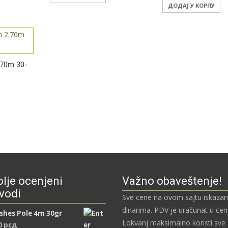
ДОДАЈ У КОРПУ
.70m 30-
.
lje ocenjeni
Važno obaveštenje!
vodi
Sve cene na ovom sajtu iskazan
dinarima. PDV je uračunat u ce
ishes Pole 4m 30gr
Lokvanj maksimalno koristi sve
0
рсд