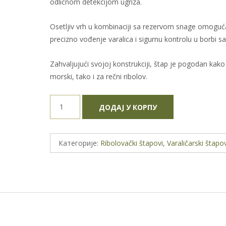
odličnom detekcijom ugriza.
Osetljiv vrh u kombinaciji sa rezervom snage omogu
precizno vođenje varalica i sigurnu kontrolu u borbi s
Zahvaljujući svojoj konstrukciji, štap je pogodan kako
morski, tako i za rečni ribolov.
Štap
ДОДАЈ У КОРПУ
Last
Cast
Beastie
Категорије:
Ribolovački štapovi
,
Varaličarski štapov
862MH
2.59m
30gr
количина