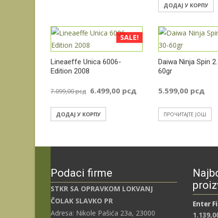
ДОДАЈ У КОРПУ
SALE!
Lineaeffe Unica 6006-
Daiwa Ninja Spin 2
Edition 2008
60gr
Оригинална
Тренутна
6.499,00
рсд
5.599,00
рсд
7.099,00
рсд
цена
цена
ДОДАЈ У КОРПУ
ПРОЧИТАЈТЕ ЈОШ
је
је:
била:
6.499,00 рсд
Podaci firme
Najbo
7.099,00 рсд.
proiz
STKR SA OPRAVKOM LOKVANJ
ČOLAK SLAVKO PR
Enter F
Adresa: Nikole Pašića 23a, 23000
1.139,0