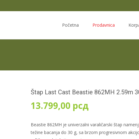
Skip
to
Početna
Prodavnica
Korp
content
Štap Last Cast Beastie 862MH 2.59m 3
13.799,00
рсд
Beastie 862MH je univerzalni varaličarski štap namen
težine bacanja do 30 g, sa brzom progresivnom akcij