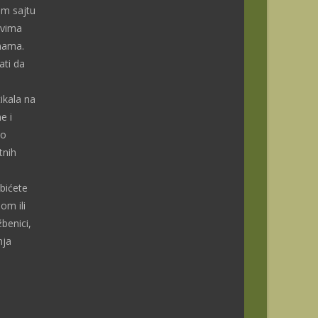
om sajtu
ivima
enama.
ti da
ikala na
e i
do
tnih
bićete
om ili
benici,
nja