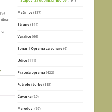
Štapovi za dubinski ribolov
(191)
Mašinice
(187)
ćava
a ribom.
Strune
(144)
 za
Varalice
(66)
Sonari I Oprema za sonare
(6)
Udice
(111)
i
Prateća oprema
(422)
Futrole i torbe
(115)
Čuvarke
(20)
Meredovi
(67)