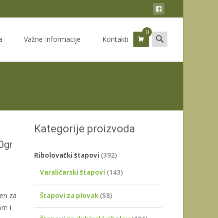
0
Search
a
Važne Informacije
Kontakti
for:
Kategorije proizvoda
0gr
Ribolovački štapovi
(392)
Varaličarski štapovi
(143)
jen za
Štapovi za plovak
(58)
om i