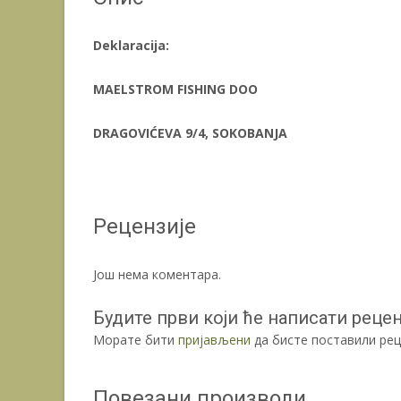
Deklaracija:
MAELSTROM FISHING DOO
DRAGOVIĆEVA 9/4, SOKOBANJA
Рецензије
Још нема коментара.
Будите први који ће написати реценз
Морате бити
пријављени
да бисте поставили рец
Повезани производи