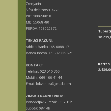
Zrenjanin
Šifra delatnosti: 4778
PIB: 100658010
MB: 55068780
PEPDV: 168026372
Tuberti
18.219
TEKUĆI RAČUNI:
Addiko Banka 165-6088-17
Banca Intesa: 160-323869-21
Katran
KONTAKT
2.489,0
Telefon: 023 510 360
Mobilni: 069 100 41 44
Email: lokvanjcs@gmail.com
ZIMSKO RADNO VREME
Ponedeljak – Petak: 08 – 19h
Subota: 08-14h