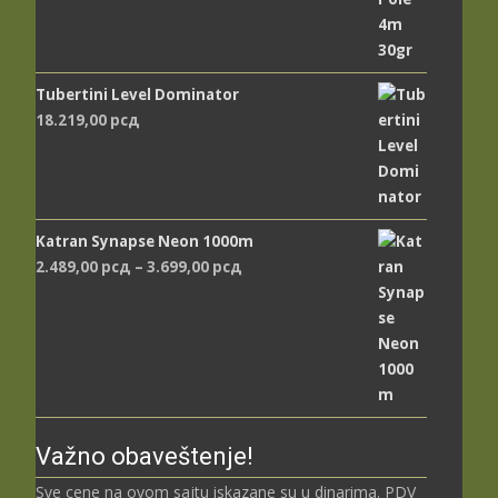
Tubertini Level Dominator
18.219,00
рсд
Katran Synapse Neon 1000m
Распон
2.489,00
рсд
–
3.699,00
рсд
цена:
од
2.489,00 рсд
до
3.699,00 рсд
Važno obaveštenje!
Sve cene na ovom sajtu iskazane su u dinarima. PDV