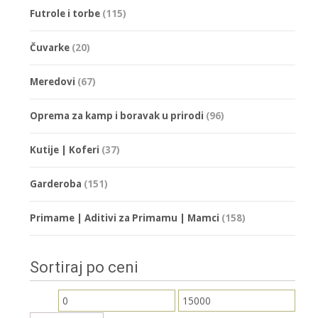
Futrole i torbe
(115)
Čuvarke
(20)
Meredovi
(67)
Oprema za kamp i boravak u prirodi
(96)
Kutije | Koferi
(37)
Garderoba
(151)
Primame | Aditivi za Primamu | Mamci
(158)
Sortiraj po ceni
Минимална
Максимална