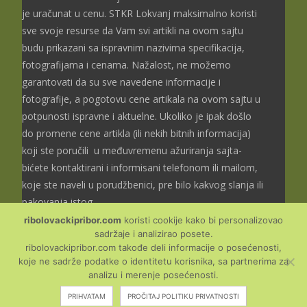
je uračunat u cenu. STKR Lokvanj maksimalno koristi
sve svoje resurse da Vam svi artikli na ovom sajtu
budu prikazani sa ispravnim nazivima specifikacija,
fotografijama i cenama. Nažalost, ne možemo
garantovati da su sve navedene informacije i
fotografije, a pogotovu cene artikala na ovom sajtu u
potpunosti ispravne i aktuelne. Ukoliko je ipak došlo
do promene cene artikla (ili nekih bitnih informacija)
koji ste poručili u međuvremenu ažuriranja sajta-
bićete kontaktirani i informisani telefonom ili mailom,
koje ste naveli u porudžbenici, pre bilo kakvog slanja ili
pakovanja istog.
ribolovackipribor.com
koristi cookije kako bi personalizovao
sadržaje i analizirao posete.
ribolovackipribor.com takođe deli informacije o posećenosti,
koje ne sadrže podatke o identitetu korisnika, sa partnerima za
Copyright © Ribolovački
analizu i merenje posećenosti.
pribor
PRIHVATAM
PROČITAJ POLITIKU PRIVATNOSTI