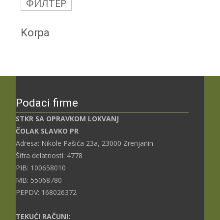
ФИЛТЕР
цена
цена
Korpa
Podaci firme
STKR SA OPRAVKOM LOKVANJ
ČOLAK SLAVKO PR
Adresa: Nikole Pašića 23a, 23000 Zrenjanin
Šifra delatnosti: 4778
PIB: 100658010
MB: 55068780
PEPDV: 168026372
TEKUĆI RAČUNI: