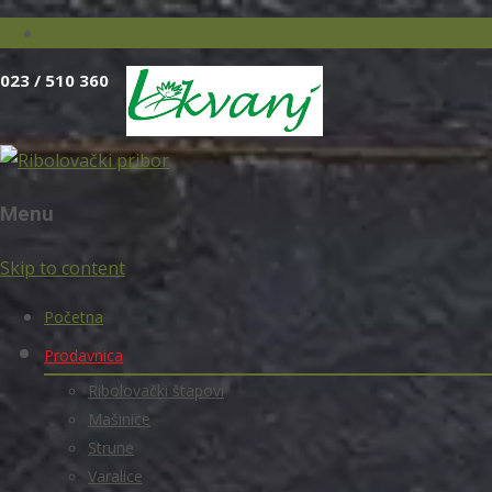
023 / 510 360
Menu
Skip to content
Početna
Prodavnica
Ribolovački štapovi
Mašinice
Strune
Varalice