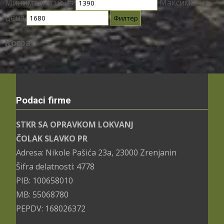
Минимална цена
Максимална
цена
Филтер
Korpa
Podaci firme
STKR SA OPRAVKOM LOKVANJ
ČOLAK SLAVKO PR
Adresa: Nikole Pašića 23a, 23000 Zrenjanin
Šifra delatnosti: 4778
PIB: 100658010
MB: 55068780
PEPDV: 168026372