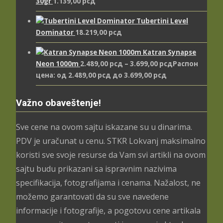
30gr
1.139,00
рсд
Tubertini Level
Dominator
18.219,00
рсд
Katran Synapse
Neon 1000m
2.489,00
рсд
–
3.699,00
рсд
Распон
цена: од 2.489,00 рсд до 3.699,00 рсд
Važno obaveštenje!
Sve cene na ovom sajtu iskazane su u dinarima.
PDV je uračunat u cenu. STKR Lokvanj maksimalno
koristi sve svoje resurse da Vam svi artikli na ovom
sajtu budu prikazani sa ispravnim nazivima
specifikacija, fotografijama i cenama. Nažalost, ne
možemo garantovati da su sve navedene
informacije i fotografije, a pogotovu cene artikala