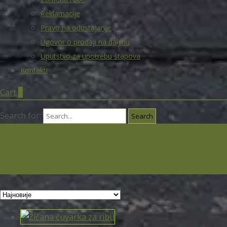
Reklamacije
Pravo na odustajanje
Ugovor o prodaji na daljinu
Uputstvo za upotrebu štapova
Kontakti
Cart
0
Search for: