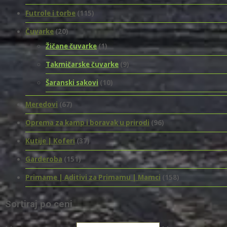
Futrole i torbe
(115)
Čuvarke
(20)
Žičane čuvarke
(1)
Takmičarske čuvarke
(9)
Šaranski sakovi
(10)
Meredovi
(67)
Oprema za kamp i boravak u prirodi
(96)
Kutije | Koferi
(37)
Garderoba
(151)
Primame | Aditivi za Primamu | Mamci
(158)
Sortiraj po ceni