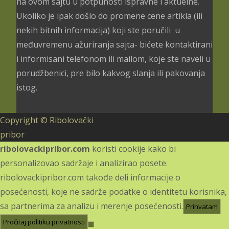
na ovom sajtu u potpunosti ispravne i aktuelne.
Ukoliko je ipak došlo do promene cene artikla (ili
nekih bitnih informacija) koji ste poručili u
međuvremenu ažuriranja sajta- bićete kontaktirani
i informisani telefonom ili mailom, koje ste naveli u
porudžbenici, pre bilo kakvog slanja ili pakovanja
istog.
Copyright © Ribolovački
pribor
ribolovackipribor.com
koristi cookije kako bi
personalizovao sadržaje i analizirao posete.
ribolovackipribor.com takođe deli informacije o
posećenosti, koje ne sadrže podatke o identitetu korisnika,
sa partnerima za analizu i merenje posećenosti.
Prihvatam
Pročitaj politiku privatnosti