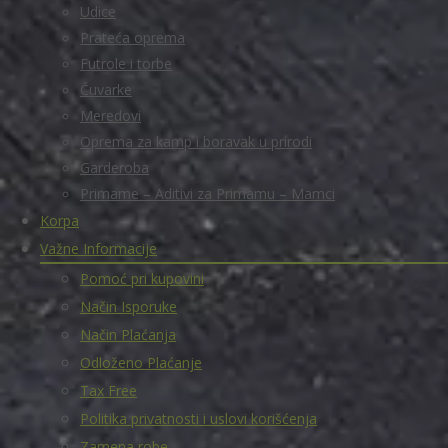
Udice
Prateća oprema
Futrole i torbe
Čuvarke
Meredovi
Oprema za kamp i boravak u prirodi
Garderoba
Primame – Aditivi za Primamu – Mamci
Korpa
Važne Informacije
Pomoć pri kupovini
Način Isporuke
Način Plaćanja
Odloženo Plaćanje
Tax Free
Politika privatnosti i uslovi korišćenja
Zamena robe