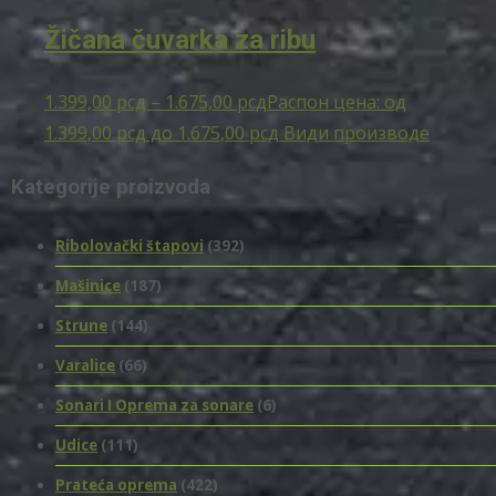
Žičana čuvarka za ribu
1.399,00
рсд
–
1.675,00
рсд
Распон цена: од
1.399,00 рсд до 1.675,00 рсд
Види производе
Kategorije proizvoda
Ribolovački štapovi
(392)
Mašinice
(187)
Strune
(144)
Varalice
(66)
Sonari I Oprema za sonare
(6)
Udice
(111)
Prateća oprema
(422)