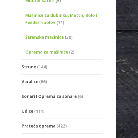
Multiplikatori
(5)
Mašinice za dubinku, Match, Bolo i
Feeder ribolov
(71)
Šaranske mašinice
(39)
Oprema za mašinice
(2)
Strune
(144)
Varalice
(66)
Sonari I Oprema za sonare
(6)
Udice
(111)
Prateća oprema
(422)