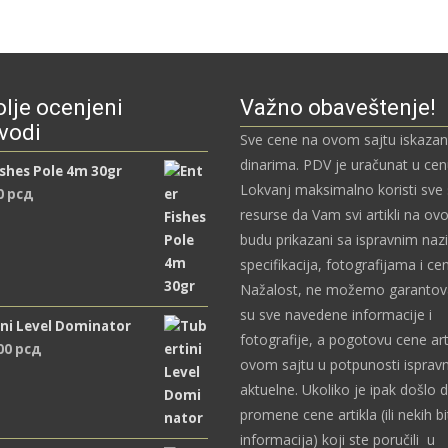
lje ocenjeni
Važno obaveštenje!
vodi
Sve cene na ovom sajtu iskazan
dinarima. PDV je uračunat u ce
ishes Pole 4m 30gr
Lokvanj maksimalno koristi sve
0
рсд
resurse da Vam svi artikli na ov
budu prikazani sa ispravnim naz
specifikacija, fotografijama i c
Nažalost, ne možemo garantova
su sve navedene informacije i
ni Level Dominator
fotografije, a pogotovu cene art
,00
рсд
ovom sajtu u potpunosti ispravn
aktuelne. Ukoliko je ipak došlo 
promene cene artikla (ili nekih bi
informacija) koji ste poručili u