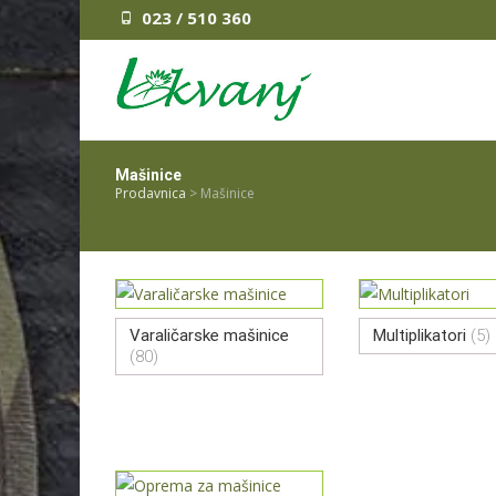
023 / 510 360
Mašinice
Prodavnica
>
Mašinice
Varaličarske mašinice
Multiplikatori
(5)
(80)