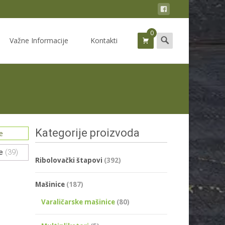
0
Search
Važne Informacije
Kontakti
for:
Kategorije proizvoda
ce
(39)
Ribolovački štapovi
(392)
Mašinice
(187)
Varaličarske mašinice
(80)