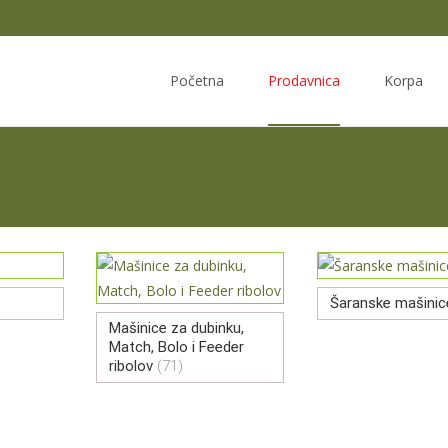
Skip
to
Početna
Prodavnica
Korpa
content
Šaranske mašini
Mašinice za dubinku,
Match, Bolo i Feeder
ribolov
(71)