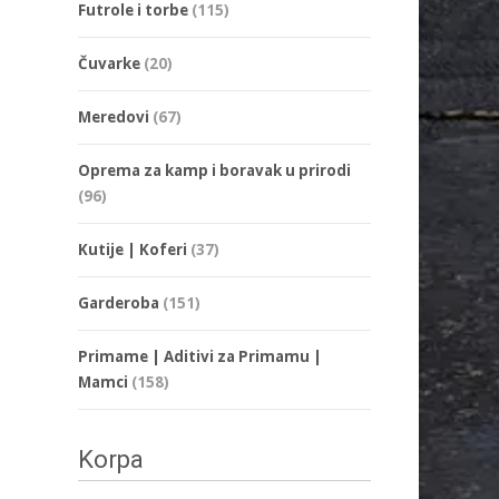
Futrole i torbe
(115)
Čuvarke
(20)
Meredovi
(67)
Oprema za kamp i boravak u prirodi
(96)
Kutije | Koferi
(37)
Garderoba
(151)
Primame | Aditivi za Primamu |
Mamci
(158)
Korpa