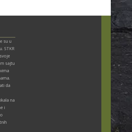
e su u
nu. STKR
 svoje
om sajtu
ivima
enama.
ti da
ikala na
e i
do
tnih