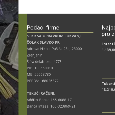
Podaci firme
Najbo
proiz
STKR SA OPRAVKOM LOKVANJ
ČOLAK SLAVKO PR
Enter F
Adresa: Nikole Pašića 23a, 23000
1.139,0
Zrenjanin
Šifra delatnosti: 4778
PIB: 100658010
MB: 55068780
PEPDV: 168026372
Tuberti
18.219
TEKUĆI RAČUNI:
Addiko Banka 165-6088-17
Banca Intesa: 160-323869-21