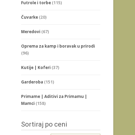
Futrole i torbe
(115)
Čuvarke
(20)
Meredovi
(67)
Oprema za kamp i boravak u prirodi
(96)
Kutije | Koferi
(37)
Garderoba
(151)
Primame | Aditivi za Primamu |
Mamci
(158)
Sortiraj po ceni