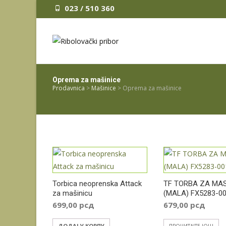
023 / 510 360
Oprema za mašinice
Prodavnica
>
Mašinice
>
Oprema za mašinice
Torbica neoprenska Attack
TF TORBA ZA MAS
za mašinicu
(MALA) FX5283-0
699,00
рсд
679,00
рсд
ДОДАЈ У КОРПУ