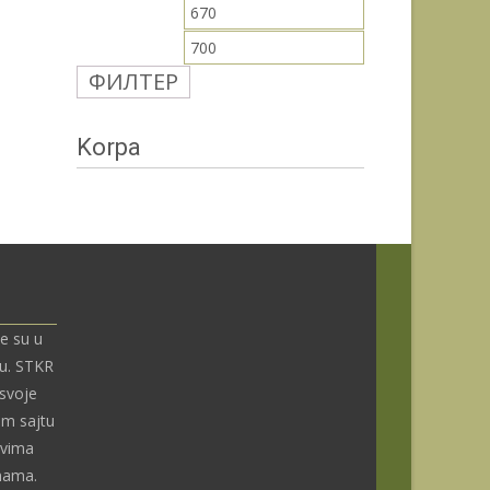
Минимална
Максимална
цена
цена
ФИЛТЕР
Korpa
e su u
nu. STKR
 svoje
om sajtu
ivima
enama.