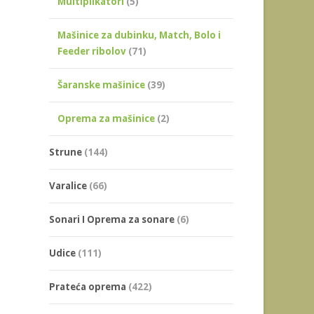
Multiplikatori
(5)
Mašinice za dubinku, Match, Bolo i
Feeder ribolov
(71)
Šaranske mašinice
(39)
Oprema za mašinice
(2)
Strune
(144)
Varalice
(66)
Sonari I Oprema za sonare
(6)
Udice
(111)
Prateća oprema
(422)