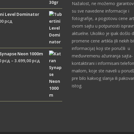
Nažalost, ne možemo garantova
su sve navedene informacije i
ni Level Dominator
fotografije, a pogotovu cene art
,00
рсд
ovom sajtu u potpunosti ispravn
aktuelne. Ukoliko je ipak došlo 
promene cene artikla (ili nekih bi
informacija) koji ste poručili u
 Synapse Neon 1000m
međuvremenu ažuriranja sajta- 
Распон
0
рсд
–
3.699,00
рсд
kontaktirani i informisani telefon
цена:
mailom, koje ste naveli u porudž
од
pre bilo kakvog slanja ili pakova
2.489,00 рсд
istog.
до
3.699,00 рсд