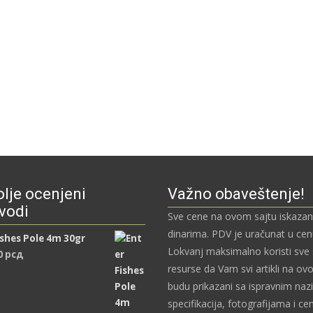
lje ocenjeni
Važno obaveštenje!
vodi
Sve cene na ovom sajtu iskazan
dinarima. PDV je uračunat u ce
ishes Pole 4m 30gr
Lokvanj maksimalno koristi sve
0
рсд
resurse da Vam svi artikli na ov
budu prikazani sa ispravnim naz
specifikacija, fotografijama i c