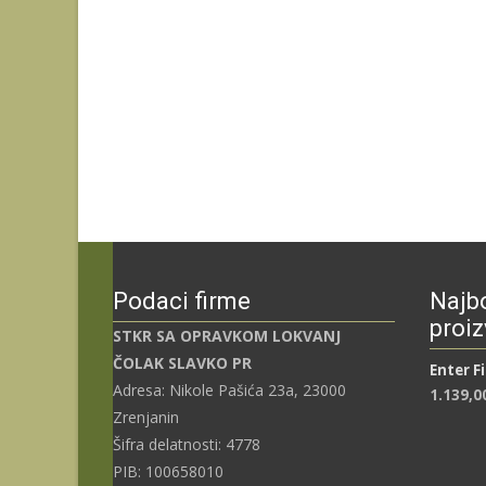
Podaci firme
Najbo
proiz
STKR SA OPRAVKOM LOKVANJ
ČOLAK SLAVKO PR
Enter F
Adresa: Nikole Pašića 23a, 23000
1.139,0
Zrenjanin
Šifra delatnosti: 4778
PIB: 100658010