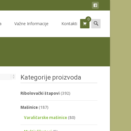
0
Search
a
Važne Informacije
Kontakti
for:
Kategorije proizvoda
Ribolovački štapovi
(392)
Mašinice
(187)
Varaličarske mašinice
(80)