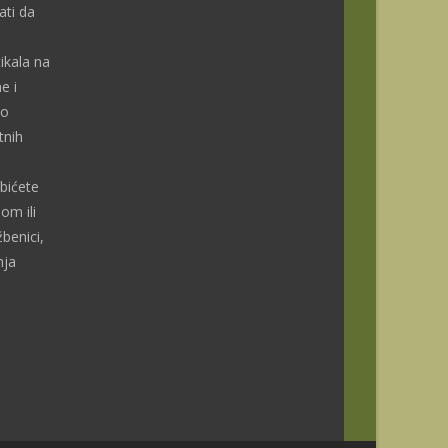
ti da
ikala na
e i
do
tnih
bićete
om ili
benici,
nja