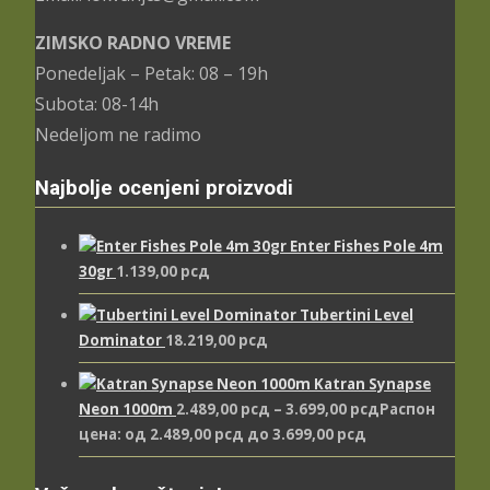
ZIMSKO RADNO VREME
Ponedeljak – Petak: 08 – 19h
Subota: 08-14h
Nedeljom ne radimo
Najbolje ocenjeni proizvodi
Enter Fishes Pole 4m
30gr
1.139,00
рсд
Tubertini Level
Dominator
18.219,00
рсд
Katran Synapse
Neon 1000m
2.489,00
рсд
–
3.699,00
рсд
Распон
цена: од 2.489,00 рсд до 3.699,00 рсд