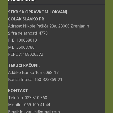
STKR SA OPRAVKOM LOKVANJ
ČOLAK SLAVKO PR
Adresa: Nikole Pašića 23a, 23000 Zrenjanin
Šifra delatnosti: 4778
PIB: 100658010
MB: 55068780
PEPDV: 168026372
TEKUĆI RAČUNI:
Addiko Banka 165-6088-17
Banca Intesa: 160-323869-21
KONTAKT
Telefon: 023 510 360
Mobilni: 069 100 41 44
Email: lokvanjcs@gmail.com