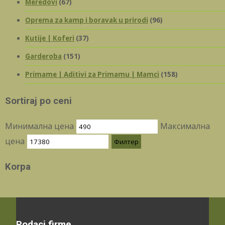
Meredovi
(67)
Oprema za kamp i boravak u prirodi
(96)
Kutije | Koferi
(37)
Garderoba
(151)
Primame | Aditivi za Primamu | Mamci
(158)
Sortiraj po ceni
Минимална цена
Максимална
цена
Филтер
Korpa
Podaci firme