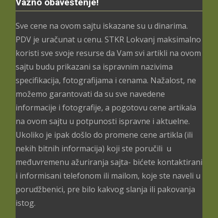
Važno obaveštenje!
Sve cene na ovom sajtu iskazane su u dinarima.
PDV je uračunat u cenu. STKR Lokvanj maksimalno
koristi sve svoje resurse da Vam svi artikli na ovom
sajtu budu prikazani sa ispravnim nazivima
specifikacija, fotografijama i cenama. Nažalost, ne
možemo garantovati da su sve navedene
informacije i fotografije, a pogotovu cene artikala
na ovom sajtu u potpunosti ispravne i aktuelne.
Ukoliko je ipak došlo do promene cene artikla (ili
nekih bitnih informacija) koji ste poručili u
međuvremenu ažuriranja sajta- bićete kontaktirani
i informisani telefonom ili mailom, koje ste naveli u
porudžbenici, pre bilo kakvog slanja ili pakovanja
istog.