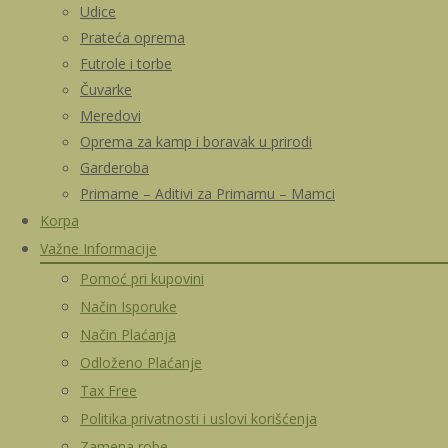
Udice
Prateća oprema
Futrole i torbe
Čuvarke
Meredovi
Oprema za kamp i boravak u prirodi
Garderoba
Primame – Aditivi za Primamu – Mamci
Korpa
Važne Informacije
Pomoć pri kupovini
Način Isporuke
Način Plaćanja
Odloženo Plaćanje
Tax Free
Politika privatnosti i uslovi korišćenja
Zamena robe