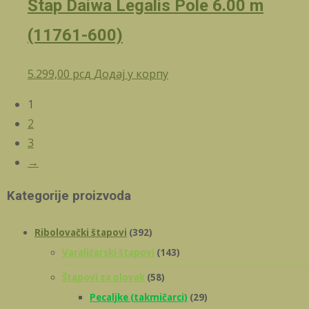
Štap Daiwa Legalis Pole 6.00 m
(11761-600)
5.299,00
рсд
Додај у корпу
1
2
3
→
Kategorije proizvoda
Ribolovački štapovi
(392)
Varaličarski štapovi
(143)
Štapovi za plovak
(58)
Pecaljke (takmičarci)
(29)