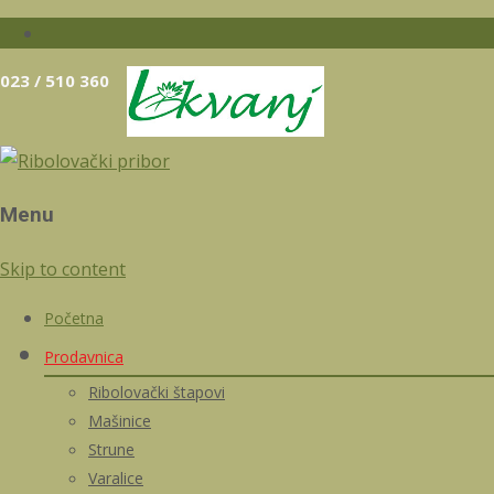
023 / 510 360
Menu
Skip to content
Početna
Prodavnica
Ribolovački štapovi
Mašinice
Strune
Varalice