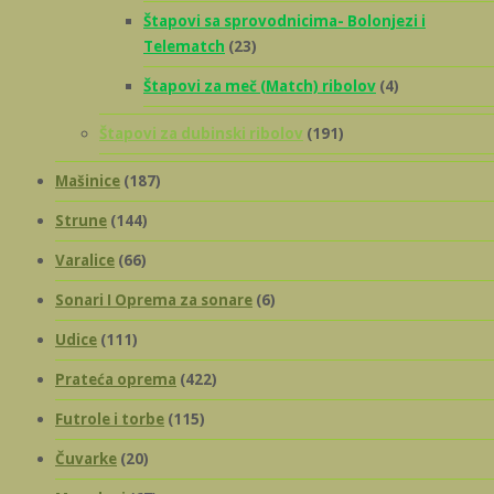
Štapovi sa sprovodnicima- Bolonjezi i
Telematch
(23)
Štapovi za meč (Match) ribolov
(4)
Štapovi za dubinski ribolov
(191)
Mašinice
(187)
Strune
(144)
Varalice
(66)
Sonari I Oprema za sonare
(6)
Udice
(111)
Prateća oprema
(422)
Futrole i torbe
(115)
Čuvarke
(20)