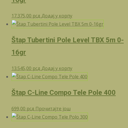
17.375,00
рсд
Додај у корпу
Štap Tubertini Pole Level TBX 5m 0-
16gr
13.545,00
рсд
Додај у корпу
Štap C-Line Compo Tele Pole 400
699,00
рсд
Прочитајте још