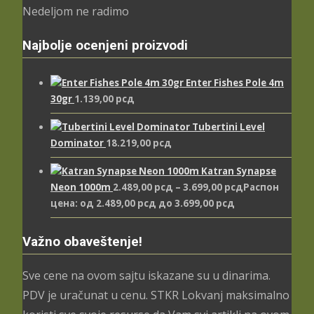
Nedeljom ne radimo
Najbolje ocenjeni proizvodi
Enter Fishes Pole 4m
30gr
1.139,00
рсд
Tubertini Level
Dominator
18.219,00
рсд
Katran Synapse
Neon 1000m
2.489,00
рсд
–
3.699,00
рсд
Распон
цена: од 2.489,00 рсд до 3.699,00 рсд
Važno obaveštenje!
Sve cene na ovom sajtu iskazane su u dinarima.
PDV je uračunat u cenu. STKR Lokvanj maksimalno