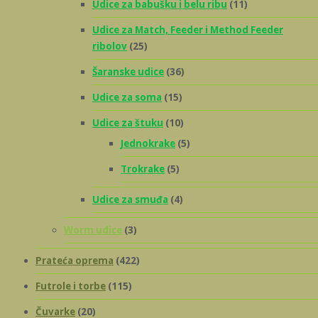
Udice za babušku i belu ribu
(11)
Udice za Match, Feeder i Method Feeder
ribolov
(25)
Šaranske udice
(36)
Udice za soma
(15)
Udice za štuku
(10)
Jednokrake
(5)
Trokrake
(5)
Udice za smuđa
(4)
Worm udice
(3)
Prateća oprema
(422)
Futrole i torbe
(115)
Čuvarke
(20)