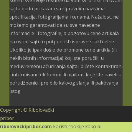
koristi sve svoje resurse da Vam svi artikli na ovom
sajtu budu prikazani sa ispravnim nazivima
specifikacija, fotografijama i cenama. Nažalost, ne
možemo garantovati da su sve navedene
informacije i fotografije, a pogotovu cene artikala
na ovom sajtu u potpunosti ispravne i aktuelne.
Ukoliko je ipak došlo do promene cene artikla (ili
nekih bitnih informacija) koji ste poručili u
međuvremenu ažuriranja sajta- bićete kontaktirani
i informisani telefonom ili mailom, koje ste naveli u
porudžbenici, pre bilo kakvog slanja ili pakovanja
istog.
Copyright © Ribolovački
pribor
ribolovackipribor.com
koristi cookije kako bi