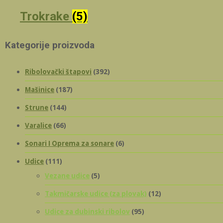
Trokrake
(5)
Kategorije proizvoda
Ribolovački štapovi
(392)
Mašinice
(187)
Strune
(144)
Varalice
(66)
Sonari I Oprema za sonare
(6)
Udice
(111)
Vezane udice
(5)
Takmičarske udice (za plovak)
(12)
Udice za dubinski ribolov
(95)