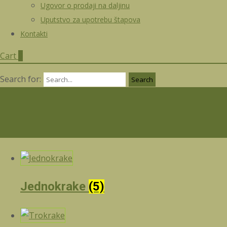
Ugovor o prodaji na daljinu
Uputstvo za upotrebu štapova
Kontakti
Cart
0
Search for:
Jednokrake
(5)