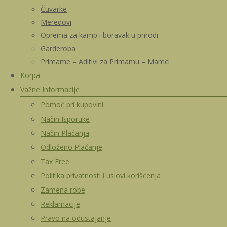
Čuvarke
Meredovi
Oprema za kamp i boravak u prirodi
Garderoba
Primame – Aditivi za Primamu – Mamci
Korpa
Važne Informacije
Pomoć pri kupovini
Način Isporuke
Način Plaćanja
Odloženo Plaćanje
Tax Free
Politika privatnosti i uslovi korišćenja
Zamena robe
Reklamacije
Pravo na odustajanje