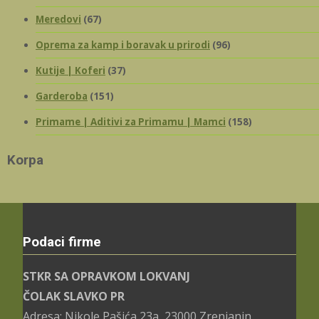
Meredovi
(67)
Oprema za kamp i boravak u prirodi
(96)
Kutije | Koferi
(37)
Garderoba
(151)
Primame | Aditivi za Primamu | Mamci
(158)
Korpa
Podaci firme
STKR SA OPRAVKOM LOKVANJ
ČOLAK SLAVKO PR
Adresa: Nikole Pašića 23a, 23000 Zrenjanin