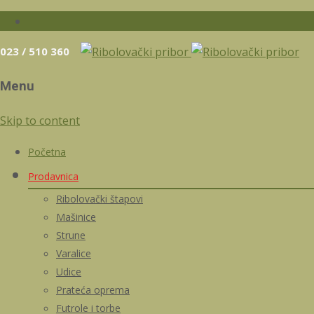
023 / 510 360
Menu
Skip to content
Početna
Prodavnica
Ribolovački štapovi
Mašinice
Strune
Varalice
Udice
Prateća oprema
Futrole i torbe