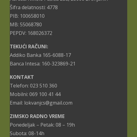
Šifra delatnosti: 4778
PIB: 100658010
MB: 55068780
PEPDV: 168026372
TEKUĆI RAČUNI:
Addiko Banka 165-6088-17
Banca Intesa: 160-323869-21
KONTAKT
Telefon: 023 510 360
Mobilni: 069 100 41 44
Email: lokvanjcs@gmail.com
ZIMSKO RADNO VREME
Ponedeljak – Petak: 08 – 19h
Subota: 08-14h