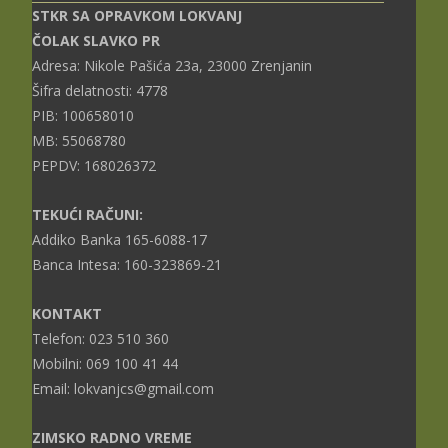
STKR SA OPRAVKOM LOKVANJ
ČOLAK SLAVKO PR
Adresa: Nikole Pašića 23a, 23000 Zrenjanin
Šifra delatnosti: 4778
PIB: 100658010
MB: 55068780
PEPDV: 168026372
TEKUĆI RAČUNI:
Addiko Banka 165-6088-17
Banca Intesa: 160-323869-21
KONTAKT
Telefon: 023 510 360
Mobilni: 069 100 41 44
Email: lokvanjcs@gmail.com
ZIMSKO RADNO VREME