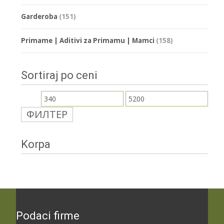
Garderoba
(151)
Primame | Aditivi za Primamu | Mamci
(158)
Sortiraj po ceni
Минимална
Максимална
ФИЛТЕР
цена
цена
Korpa
Podaci firme