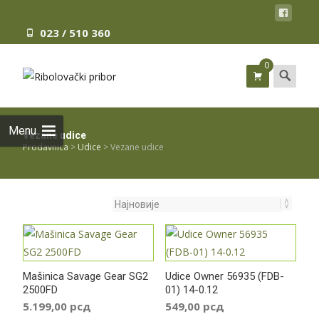
023 / 510 360
0
Search
for:
Menu
Vezane udice
Prodavnica
>
Udice
>
Vezane udice
Mašinica Savage Gear SG2
Udice Owner 56935 (FDB-
2500FD
01) 14-0.12
5.199,00
рсд
549,00
рсд