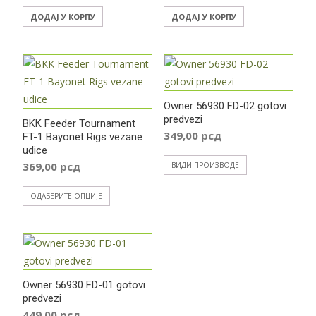
ДОДАЈ У КОРПУ
ДОДАЈ У КОРПУ
Owner 56930 FD-02 gotovi
predvezi
BKK Feeder Tournament
349,00
рсд
FT-1 Bayonet Rigs vezane
udice
369,00
рсд
ВИДИ ПРОИЗВОДЕ
Овај
ОДАБЕРИТЕ ОПЦИЈЕ
производ
има
више
варијанти.
Опције
Owner 56930 FD-01 gotovi
predvezi
могу
449,00
рсд