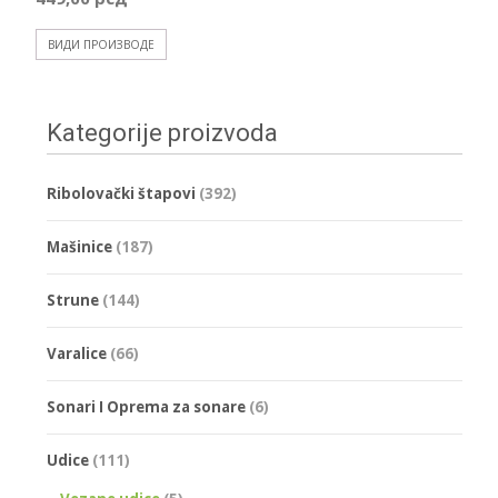
бити
изабране
ВИДИ ПРОИЗВОДЕ
на
страници
производа.
Kategorije proizvoda
Ribolovački štapovi
(392)
Mašinice
(187)
Strune
(144)
Varalice
(66)
Sonari I Oprema za sonare
(6)
Udice
(111)