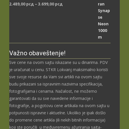
Распон
2.489,00
рсд
–
3.699,00
рсд
цена:
од
2.489,00 рсд
до
3.699,00 рсд
Važno obaveštenje!
Sve cene na ovom sajtu iskazane su u dinarima. PDV
je uračunat u cenu. STKR Lokvanj maksimalno koristi
sve svoje resurse da Vam svi artikli na ovom sajtu
budu prikazani sa ispravnim nazivima specifikacija,
fotografijama i cenama. Nažalost, ne možemo
garantovati da su sve navedene informacije i
fotografije, a pogotovu cene artikala na ovom sajtu u
potpunosti ispravne i aktuelne. Ukoliko je ipak došlo
do promene cene artikla (ili nekih bitnih informacija)
koji ste poručili u međuvremenu ažuriranja sajta-