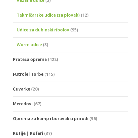
Vezane udice
(5)
Takmičarske udice (za plovak)
(12)
Udice za dubinski ribolov
(95)
Worm udice
(3)
Prateća oprema
(422)
Futrole i torbe
(115)
Čuvarke
(20)
Meredovi
(67)
Oprema za kamp i boravak u prirodi
(96)
Kutije | Koferi
(37)