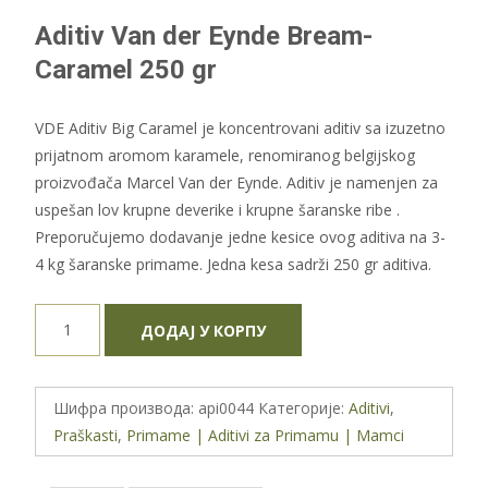
Aditiv Van der Eynde Bream-
Caramel 250 gr
VDE Aditiv Big Caramel je koncentrovani aditiv sa izuzetno
prijatnom aromom karamele, renomiranog belgijskog
proizvođača Marcel Van der Eynde. Aditiv je namenjen za
uspešan lov krupne deverike i krupne šaranske ribe .
Preporučujemo dodavanje jedne kesice ovog aditiva na 3-
4 kg šaranske primame. Jedna kesa sadrži 250 gr aditiva.
Aditiv
ДОДАЈ У КОРПУ
Van
den
Eynde
Шифра производа:
api0044
Категорије:
Aditivi
,
Bream-
Praškasti
,
Primame | Aditivi za Primamu | Mamci
Caramel
250