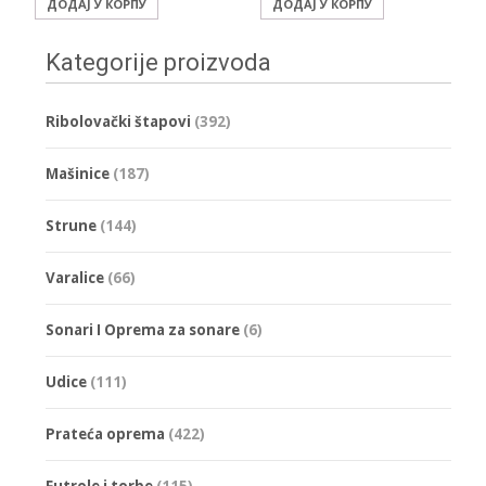
ДОДАЈ У КОРПУ
ДОДАЈ У КОРПУ
Kategorije proizvoda
Ribolovački štapovi
(392)
Mašinice
(187)
Strune
(144)
Varalice
(66)
Sonari I Oprema za sonare
(6)
Udice
(111)
Prateća oprema
(422)
Futrole i torbe
(115)