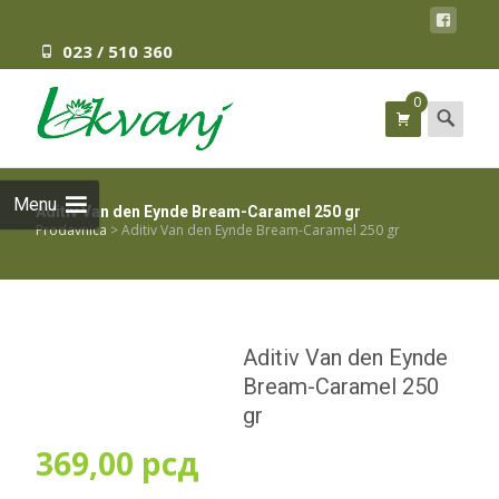
023 / 510 360
0
Search
for:
Menu
Aditiv Van den Eynde Bream-Caramel 250 gr
Prodavnica
>
Aditiv Van den Eynde Bream-Caramel 250 gr
Aditiv Van den Eynde
Bream-Caramel 250
gr
369,00
рсд