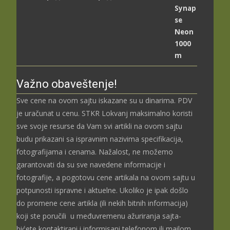
цена:
од
2.489,00 рсд
до
3.699,00 рсд
Važno obaveštenje!
Sve cene na ovom sajtu iskazane su u dinarima. PDV
je uračunat u cenu. STKR Lokvanj maksimalno koristi
sve svoje resurse da Vam svi artikli na ovom sajtu
budu prikazani sa ispravnim nazivima specifikacija,
fotografijama i cenama. Nažalost, ne možemo
garantovati da su sve navedene informacije i
fotografije, a pogotovu cene artikala na ovom sajtu u
potpunosti ispravne i aktuelne. Ukoliko je ipak došlo
do promene cene artikla (ili nekih bitnih informacija)
koji ste poručili u međuvremenu ažuriranja sajta-
bićete kontaktirani i informisani telefonom ili mailom,