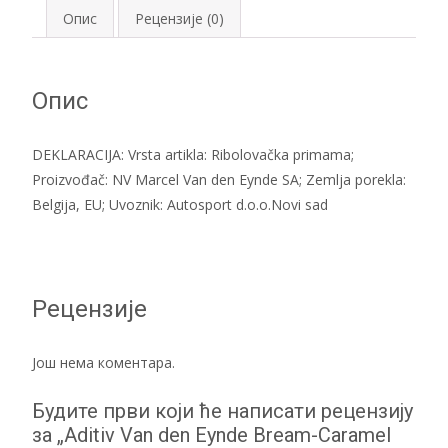
gr
Опис
Рецензије (0)
количина
Опис
DEKLARACIJA: Vrsta artikla: Ribolovačka primama;
Proizvođač: NV Marcel Van den Eynde SA; Zemlja porekla:
Belgija, EU; Uvoznik: Autosport d.o.o.Novi sad
Рецензије
Још нема коментара.
Будите први који ће написати рецензију
за „Aditiv Van den Eynde Bream-Caramel