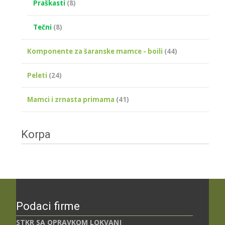
Praškasti
(8)
Tečni
(8)
Komponente za šaranske mamce - boili
(44)
Peleti
(24)
Mamci i zrnasta primama
(41)
Korpa
Podaci firme
STKR SA OPRAVKOM LOKVANJ