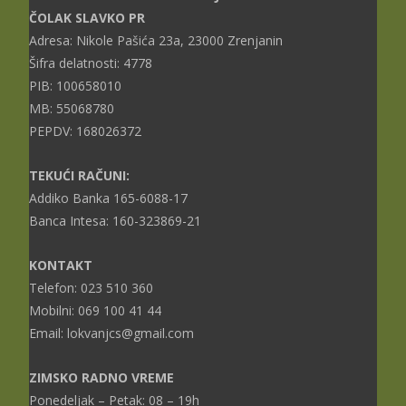
ČOLAK SLAVKO PR
Adresa: Nikole Pašića 23a, 23000 Zrenjanin
Šifra delatnosti: 4778
PIB: 100658010
MB: 55068780
PEPDV: 168026372
TEKUĆI RAČUNI:
Addiko Banka 165-6088-17
Banca Intesa: 160-323869-21
KONTAKT
Telefon: 023 510 360
Mobilni: 069 100 41 44
Email: lokvanjcs@gmail.com
ZIMSKO RADNO VREME
Ponedeljak – Petak: 08 – 19h