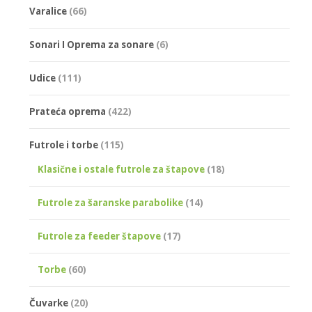
Varalice
(66)
Sonari I Oprema za sonare
(6)
Udice
(111)
Prateća oprema
(422)
Futrole i torbe
(115)
Klasične i ostale futrole za štapove
(18)
Futrole za šaranske parabolike
(14)
Futrole za feeder štapove
(17)
Torbe
(60)
Čuvarke
(20)