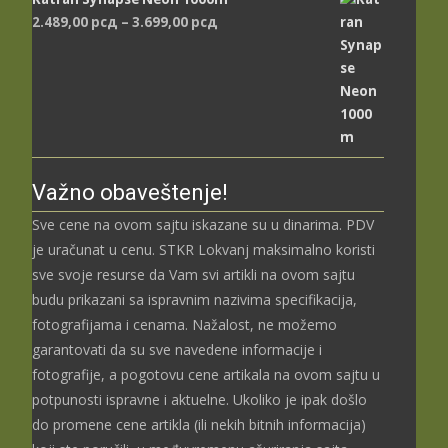
Распон
2.489,00
рсд
–
3.699,00
рсд
цена:
од
2.489,00 рсд
до
3.699,00 рсд
Važno obaveštenje!
Sve cene na ovom sajtu iskazane su u dinarima. PDV
je uračunat u cenu. STKR Lokvanj maksimalno koristi
sve svoje resurse da Vam svi artikli na ovom sajtu
budu prikazani sa ispravnim nazivima specifikacija,
fotografijama i cenama. Nažalost, ne možemo
garantovati da su sve navedene informacije i
fotografije, a pogotovu cene artikala na ovom sajtu u
potpunosti ispravne i aktuelne. Ukoliko je ipak došlo
do promene cene artikla (ili nekih bitnih informacija)