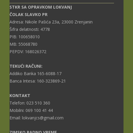
STKR SA OPRAVKOM LOKVANJ
ČOLAK SLAVKO PR
Adresa: Nikole Pašića 23a, 23000 Zrenjanin
Šifra delatnosti: 4778
PIB: 100658010
MB: 55068780
PEPDV: 168026372
TEKUĆI RAČUNI:
Addiko Banka 165-6088-17
Banca Intesa: 160-323869-21
KONTAKT
Telefon: 023 510 360
Mobilni: 069 100 41 44
Email: lokvanjcs@gmail.com
ZIMSKO RADNO VREME