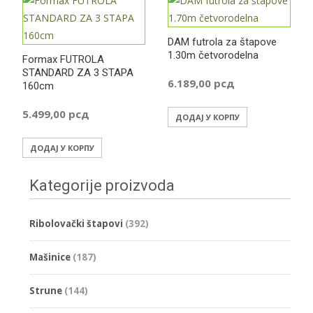
DAM futrola za štapove
1.30m četvorodelna
Formax FUTROLA
STANDARD ZA 3 STAPA
6.189,00
рсд
160cm
5.499,00
рсд
ДОДАЈ У КОРПУ
ДОДАЈ У КОРПУ
Kategorije proizvoda
Ribolovački štapovi
(392)
Mašinice
(187)
Strune
(144)