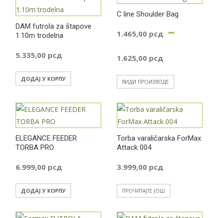
C line Shoulder Bag
DAM futrola za štapove
–
1.465,00
рсд
1.10m trodelna
Распон
5.335,00
рсд
1.625,00
рсд
цена:
ДОДАЈ У КОРПУ
ВИДИ ПРОИЗВОДЕ
од
1.465,0
ELEGANCE FEEDER
Torba varaličarska ForMax
TORBA PRO
Attack 004
до
6.999,00
рсд
3.999,00
рсд
1.625,0
ДОДАЈ У КОРПУ
ПРОЧИТАЈТЕ ЈОШ