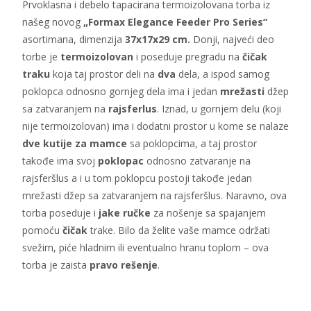
Prvoklasna i debelo tapacirana termoizolovana torba iz
našeg novog
„Formax Elegance Feeder Pro Series“
asortimana, dimenzija
37x17x29 cm.
Donji, najveći deo
torbe je
termoizolovan
i poseduje pregradu na
čičak
traku
koja taj prostor deli na
dva
dela, a ispod samog
poklopca odnosno gornjeg dela ima i jedan
mrežasti
džep
sa zatvaranjem na
rajsferlus
. Iznad, u gornjem delu (koji
nije termoizolovan) ima i dodatni prostor u kome se nalaze
dve kutije za mamce
sa poklopcima, a taj prostor
takođe ima svoj
poklopac
odnosno zatvaranje na
rajsferšlus a i u tom poklopcu postoji takođe jedan
mrežasti džep sa zatvaranjem na rajsferšlus. Naravno, ova
torba poseduje i
jake ručke
za nošenje sa spajanjem
pomoću
čičak
trake. Bilo da želite vaše mamce održati
svežim, piće hladnim ili eventualno hranu toplom – ova
torba je zaista
pravo rešenje
.