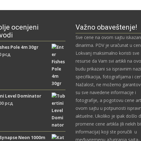
lje ocenjeni
Važno obaveštenje!
vodi
Sve cene na ovom sajtu iskazan
dinarima. PDV je uračunat u ce
ishes Pole 4m 30gr
Lokvanj maksimalno koristi sve
0
рсд
resurse da Vam svi artikli na ov
budu prikazani sa ispravnim naz
specifikacija, fotografijama i c
Nažalost, ne možemo garantova
su sve navedene informacije i
ni Level Dominator
fotografije, a pogotovu cene art
,00
рсд
ovom sajtu u potpunosti ispravn
aktuelne. Ukoliko je ipak došlo 
promene cene artikla (ili nekih bi
informacija) koji ste poručili u
 Synapse Neon 1000m
međuvremenu ažuriranja sajta- 