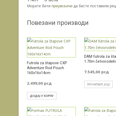
Морате бити
пријављени
да бисте поставили рец
Повезани производи
DAM futrola za št
1.70m četvorodeln
Futrola za štapove CXP
Adventure Rod Pouch
7.545,00
рсд
160x16x14cm
2.499,00
рсд
ПРОЧИТАЈТЕ ЈОШ
ДОДАЈ У КОРПУ