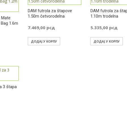
DAM futrola za štapove
DAM futrola za šta
1.50m četvorodelna
1.10m trodelna
e Mate
 Bag 1.6m
7.469,00
рсд
5.335,00
рсд
ДОДАЈ У КОРПУ
ДОДАЈ У КОРПУ
a 3 štapa