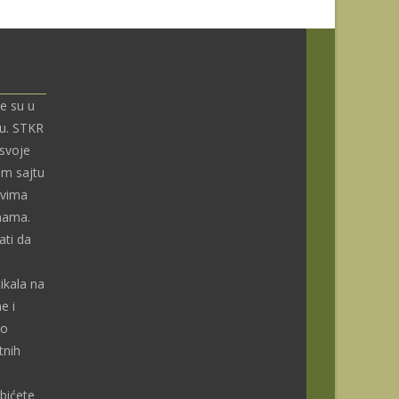
e su u
nu. STKR
 svoje
om sajtu
ivima
enama.
ti da
ikala na
e i
do
tnih
bićete