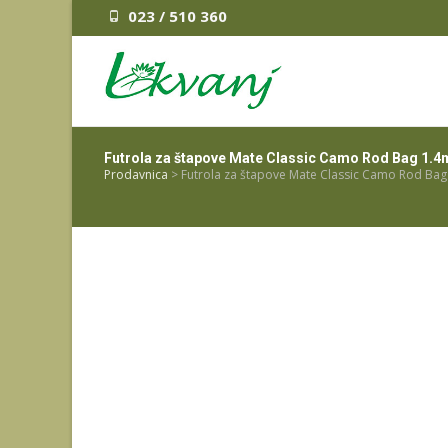
023 / 510 360
Futrola za štapove Mate Classic Camo Rod Bag 1.4m
Prodavnica
>
Futrola za štapove Mate Classic Camo Rod Bag 