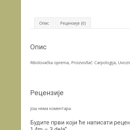
Опис
Рецензије (0)
Опис
Ribolovačka oprema, Proizvođač: Carpologija, Uvozni
Рецензије
Још нема коментара.
Будите први који ће написати реценз
1.4m – 3 dela“