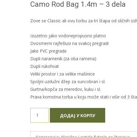
Camo Rod Bag 1.4m – 3 dela
Zove se Classic ali ovu torbu za tri štapa od sličnih izd
Izuzetno jako vodonepropusno platno
Dvosmerni rajfešlusi na svakoj pregradi
Jake PVC pregrade
Dupli naramenik (za oba ramena)
Dupli rukohvat
Veliki prostor i za velike mašinice
Spoljni uzdužni džep za suncobran i sl.
Gurtna/kopča za meredov, kuku i sl.
Prava komotna torba u koju može stati i više od 3 št
Futrola
ДОДАЈ У КОРПУ
za
štapove
Mate