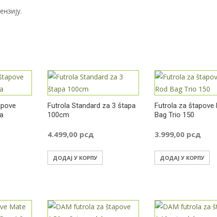
ензију.
apove
Futrola Standard za 3 štapa
Futrola za štapove 
a
100cm
Bag Trio 150
4.499,00
рсд
3.999,00
рсд
ДОДАЈ У КОРПУ
ДОДАЈ У КОРПУ