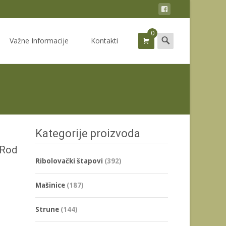
0
Search
Važne Informacije
Kontakti
for:
Kategorije proizvoda
 Rod
Ribolovački štapovi
(392)
Mašinice
(187)
Strune
(144)