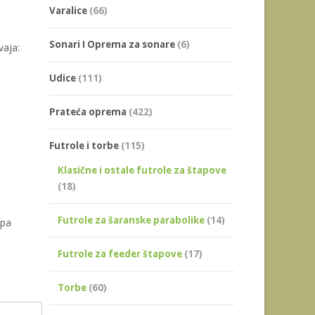
Varalice
(66)
Sonari I Oprema za sonare
(6)
vaja:
Udice
(111)
Prateća oprema
(422)
Futrole i torbe
(115)
Klasične i ostale futrole za štapove
(18)
Futrole za šaranske parabolike
(14)
apa
Futrole za feeder štapove
(17)
Torbe
(60)