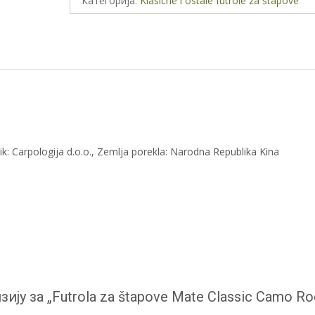
Категорија:
Klasične i ostale futrole za štapove
Classic
Camo
Rod
Bag
1.4m
-
3
dela
k: Carpologija d.o.o., Zemlja porekla: Narodna Republika Kina
количина
ију за „Futrola za štapove Mate Classic Camo Ro