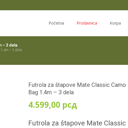
Skip
to
Početna
Prodavnica
Korpa
content
 – 3 dela
1.4m – 3 dela
Futrola za štapove Mate Classic Camo
Bag 1.4m – 3 dela
4.599,00
рсд
Futrola za štapove Mate Classic