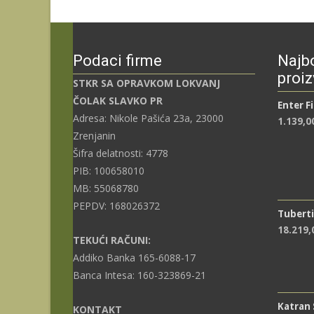
Podaci firme
Najbo
proiz
STKR SA OPRAVKOM LOKVANJ
ČOLAK SLAVKO PR
Enter F
Adresa: Nikole Pašića 23a, 23000
1.139,0
Zrenjanin
Šifra delatnosti: 4778
PIB: 100658010
MB: 55068780
PEPDV: 168026372
Tuberti
18.219
TEKUĆI RAČUNI:
Addiko Banka 165-6088-17
Banca Intesa: 160-323869-21
Katran
KONTAKT