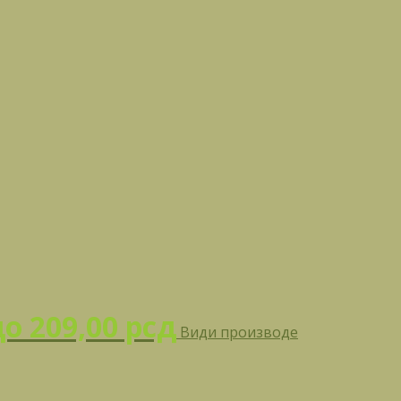
до 209,00 рсд
Види производе