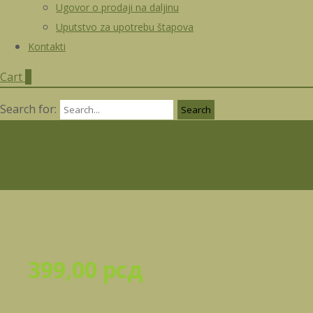
Ugovor o prodaji na daljinu
Uputstvo za upotrebu štapova
Kontakti
Cart
0
Search for:
399,00
рсд