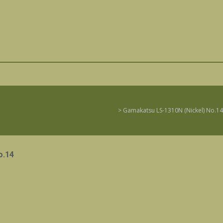
Prodavnica
>
Gamakatsu LS-1310N (Nickel) No.14
o.14