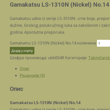
Gamakatsu LS-1310N (Nickel) No.14
Gamakatsu udice iz serije LS-3310N- crne boje, prepor
dužine, širokog polukružnog luka sa zakošenim i zakri
godina. Apsolutna preporuka.
Gamakatsu LS-1310N (Nickel) No.14 количина
Додај у корпу
Шифра производа:
ubb0049
Категорије:
Takmičarske
Опис
Рецензије (0)
Опис
Gamakatsu LS-1310N (Nickel) No.14
Gamakatsu udice iz serije LS-3310N- crne boje, prepor