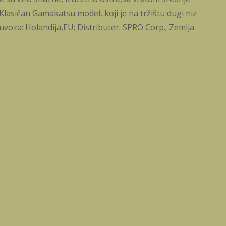
lasičan Gamakatsu model, koji je na tržištu dugi niz
oza: Holandija,EU; Distributer: SPRO Corp.; Zemlja