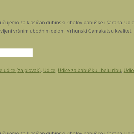
učujemo za klasičan dubinski ribolov babuške i šarana. Udic
vljeni vršnim ubodnim delom. Vrhunski Gamakatsu kvalitet. K
 udice (za plovak)
,
Udice
,
Udice za babušku i belu ribu
,
Udic
učujemo za klasičan dubinski ribolov babuške i šarana. Udic