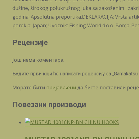
dužine, širokog polukružnog luka sa zakošenim i zakri
godina. Apsolutna preporuka.DEKLARACIJA: Vrsta artik
porekla: Japan; Uvoznik: Fishing World d.o.o. Borča-B
Рецензије
Још нема коментара.
Будите први који ће написати рецензију за „Gamakatsu 
Морате бити
пријављени
да бисте поставили реце
Повезани производи