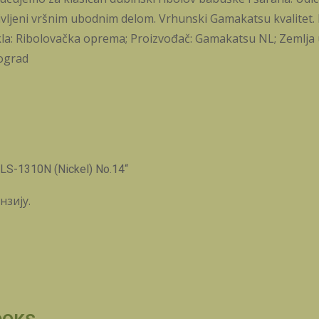
vljeni vršnim ubodnim delom. Vrhunski Gamakatsu kvalitet. K
la: Ribolovačka oprema; Proizvođač: Gamakatsu NL; Zemlja uv
eograd
LS-1310N (Nickel) No.14“
нзију.