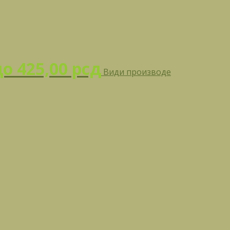
до 425,00 рсд
Види производе