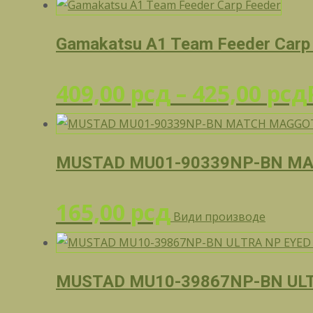
Gamakatsu A1 Team Feeder Carp
409,00
рсд
–
425,00
рсд
MUSTAD MU01-90339NP-BN M
165,00
рсд
Види производе
MUSTAD MU10-39867NP-BN ULT