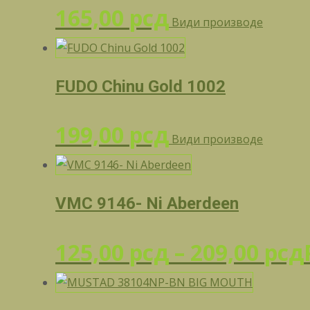
165,00
рсд
Види производе
FUDO Chinu Gold 1002
199,00
рсд
Види производе
VMC 9146- Ni Aberdeen
125,00
рсд
–
209,00
рсд