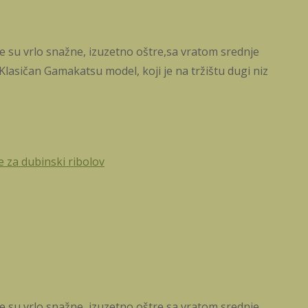
e su vrlo snažne, izuzetno oštre,sa vratom srednje
lasičan Gamakatsu model, koji je na tržištu dugi niz
e za dubinski ribolov
e su vrlo snažne, izuzetno oštre,sa vratom srednje