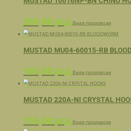
MUSTAD 10016NP-BN CHINU H
269,00
рсд
Види производе
MUSTAD MU04-60015-RB BLO
165,00
рсд
Види производе
MUSTAD 220A-NI CRYSTAL HOO
155,00
рсд
Види производе