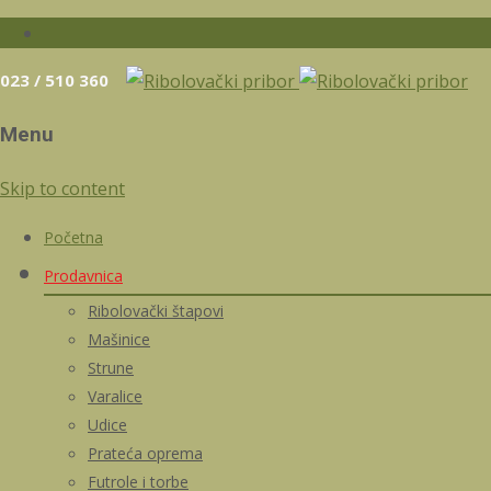
023 / 510 360
Menu
Skip to content
Početna
Prodavnica
Ribolovački štapovi
Mašinice
Strune
Varalice
Udice
Prateća oprema
Futrole i torbe