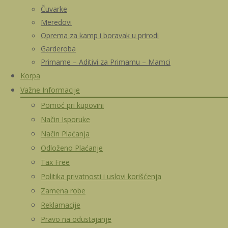
Čuvarke
Meredovi
Oprema za kamp i boravak u prirodi
Garderoba
Primame – Aditivi za Primamu – Mamci
Korpa
Važne Informacije
Pomoć pri kupovini
Način Isporuke
Način Plaćanja
Odloženo Plaćanje
Tax Free
Politika privatnosti i uslovi korišćenja
Zamena robe
Reklamacije
Pravo na odustajanje