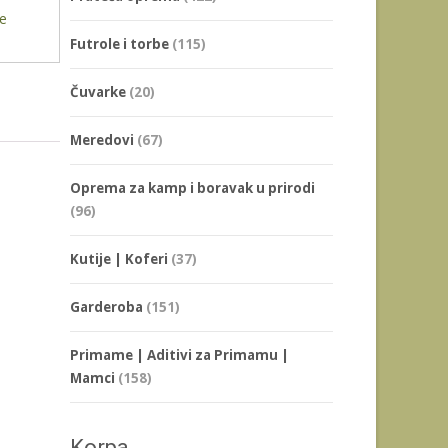
ke
Futrole i torbe
(115)
Čuvarke
(20)
Meredovi
(67)
Oprema za kamp i boravak u prirodi
(96)
Kutije | Koferi
(37)
Garderoba
(151)
Primame | Aditivi za Primamu |
Mamci
(158)
Korpa