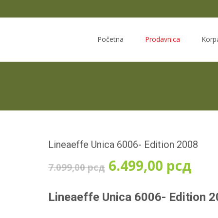
Skip
to
Početna
Prodavnica
Korp
content
Lineaeffe Unica 6006- Edition 2008
Оригинална
Тре
6.499,00
рсд
7.099,00
рсд
цена
цен
Lineaeffe Unica 6006- Edition 
је
је: