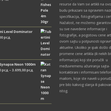
resurse da Vam svi artikli na ov
budu prikazani sa ispravnim naz
specifikacija, fotografijama i c
Nažalost, ne možemo garantova
su sve navedene informacije i
ni Level Dominator
fotografije, a pogotovu cene art
,00
рсд
ovom sajtu u potpunosti ispravn
aktuelne. Ukoliko je ipak došlo 
promene cene artikla (ili nekih bi
informacija) koji ste poručili u
 Synapse Neon 1000m
međuvremenu ažuriranja sajta- 
Распон
0
рсд
–
3.699,00
рсд
kontaktirani i informisani telefon
цена:
mailom, koje ste naveli u porudž
од
pre bilo kakvog slanja ili pakova
2.489,00 рсд
istog.
до
3.699,00 рсд