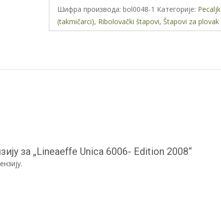
Edition
Шифра производа:
bol0048-1
Категорије:
Pecalj
2008
(takmičarci)
,
Ribolovački štapovi
,
Štapovi za plovak
количина
ју за „Lineaeffe Unica 6006- Edition 2008“
ензију.