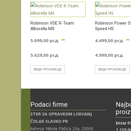
Robinson VDE R-Team
Robinson Power St
Alborella MX
Speed HS
–
–
5.099,00
рсд
4.499,00
рсд
Распон
Р
5.629,00
рсд
4.999,00
рсд
цена:
ц
ВИДИ ПРОИЗВОДЕ
ВИДИ ПРОИЗВОДЕ
од
о
5.099,00 рсд
4
Podaci firme
Najbo
до
д
proiz
STKR SA OPRAVKOM LOKVANJ
ČOLAK SLAVKO PR
Enter F
5.629,00 рсд
4
Adresa: Nikole Pašića 23a, 23000
1.139,0