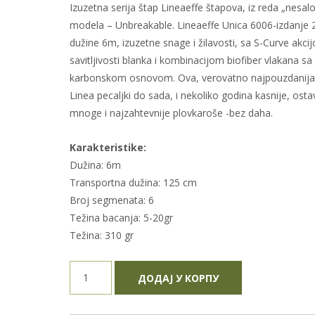
Izuzetna serija štap Lineaeffe štapova, iz reda „nesal
била:
6.4
modela – Unbreakable. Lineaeffe Unica 6006-izdanje 2
dužine 6m, izuzetne snage i žilavosti, sa S-Curve akci
7.099,00 рсд.
savitljivosti blanka i kombinacijom biofiber vlakana sa
karbonskom osnovom. Ova, verovatno najpouzdanija 
Linea pecaljki do sada, i nekoliko godina kasnije, osta
mnoge i najzahtevnije plovkaroše -bez daha.
Karakteristike:
Dužina: 6m
Transportna dužina: 125 cm
Broj segmenata: 6
Težina bacanja: 5-20gr
Težina: 310 gr
Lineaeffe
ДОДАЈ У КОРПУ
Unica
6006-