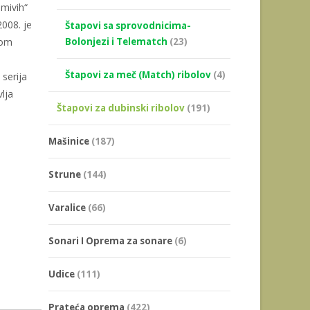
omivih“
99,00 рсд.
008. je
Štapovi sa sprovodnicima-
jom
Bolonjezi i Telematch
(23)
Štapovi za meč (Match) ribolov
(4)
serija
vlja
Štapovi za dubinski ribolov
(191)
Mašinice
(187)
Strune
(144)
Varalice
(66)
Sonari I Oprema za sonare
(6)
Udice
(111)
Prateća oprema
(422)