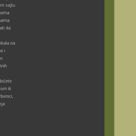
om sajtu
ivima
enama.
ti da
ikala na
e i
do
tnih
bićete
om ili
benici,
nja