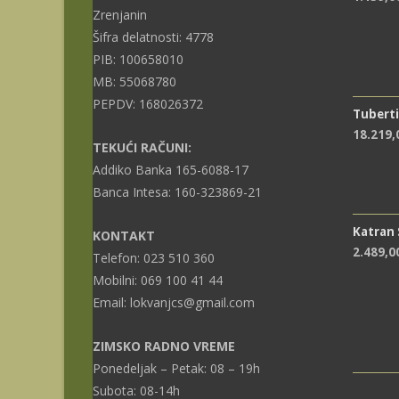
Zrenjanin
Šifra delatnosti: 4778
PIB: 100658010
MB: 55068780
PEPDV: 168026372
Tuberti
18.219
TEKUĆI RAČUNI:
Addiko Banka 165-6088-17
Banca Intesa: 160-323869-21
Katran
KONTAKT
2.489,0
Telefon: 023 510 360
Mobilni: 069 100 41 44
Email: lokvanjcs@gmail.com
ZIMSKO RADNO VREME
Ponedeljak – Petak: 08 – 19h
Subota: 08-14h