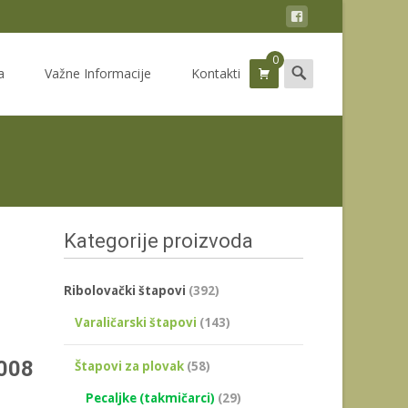
0
Search
a
Važne Informacije
Kontakti
for:
Kategorije proizvoda
Ribolovački štapovi
(392)
нутна
Varaličarski štapovi
(143)
а
2008
Štapovi za plovak
(58)
Pecaljke (takmičarci)
(29)