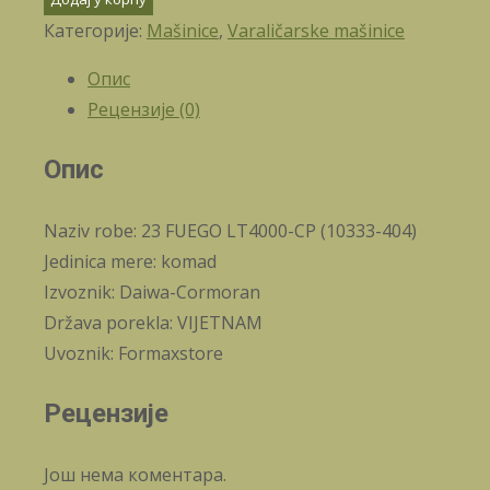
Категорије:
Mašinice
,
Varaličarske mašinice
Опис
Рецензије (0)
Опис
Naziv robe: 23 FUEGO LT4000-CP (10333-404)
Jedinica mere: komad
Izvoznik: Daiwa-Cormoran
Država porekla: VIJETNAM
Uvoznik: Formaxstore
Рецензије
Још нема коментара.