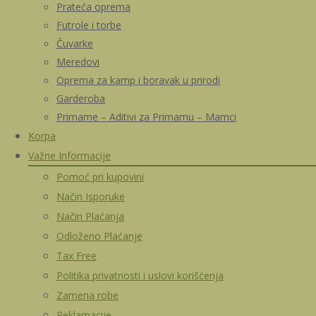
Prateća oprema
Futrole i torbe
Čuvarke
Meredovi
Oprema za kamp i boravak u prirodi
Garderoba
Primame – Aditivi za Primamu – Mamci
Korpa
Važne Informacije
Pomoć pri kupovini
Način Isporuke
Način Plaćanja
Odloženo Plaćanje
Tax Free
Politika privatnosti i uslovi korišćenja
Zamena robe
Reklamacije