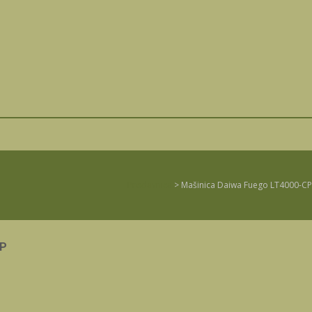
Prodavnica
>
Mašinica Daiwa Fuego LT4000-CP
CP