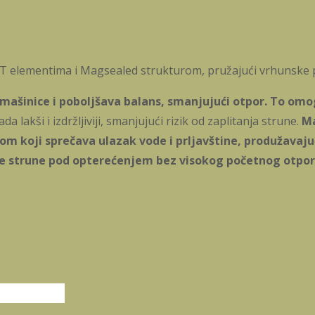
LT elementima i Magsealed strukturom, pružajući vrhunske 
 mašinice i poboljšava balans, smanjujući otpor. To om
ada lakši i izdržljiviji, smanjujući rizik od zaplitanja strune.
Ma
om koji sprečava ulazak vode i prljavštine, produžavaju
 strune pod opterećenjem bez visokog početnog otpor