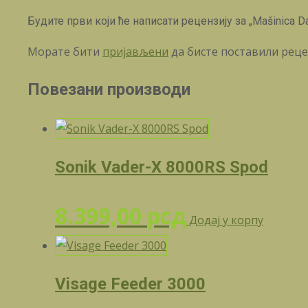
Будите први који ће написати рецензију за „Mašinica 
Морате бити
пријављени
да бисте поставили реце
Повезани производи
Sonik Vader-X 8000RS Spod
8.399,00
рсд
Додај у корпу
Visage Feeder 3000