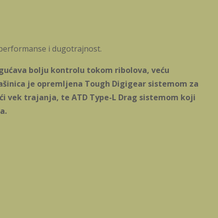
performanse i dugotrajnost.
ogućava bolju kontrolu tokom ribolova, veću
šinica je opremljena Tough Digigear sistemom za
ći vek trajanja, te ATD Type-L Drag sistemom koji
a.