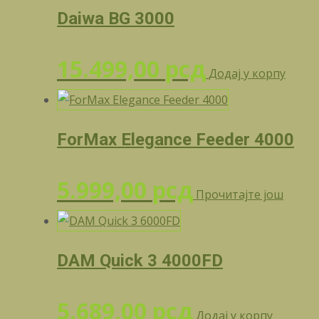
Daiwa BG 3000
15.499,00
рсд
Додај у корпу
ForMax Elegance Feeder 4000
5.999,00
рсд
Прочитајте још
DAM Quick 3 4000FD
5.689,00
рсд
Додај у корпу