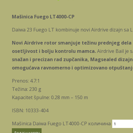
Mašinica Fuego LT4000-CP
Daiwa 23 Fuego LT kombinuje novi Airdrive dizajn sa 
Novi Airdrive rotor smanjuje težinu prednjeg dela
osetljivost i bolju kontrolu mamca.
Airdrive Bail je s
snažan i precizan rad zupčanika, Magsealed dizajn
omogućava ravnomerno i optimizovano otpuštanje
Prenos: 4.7:1
Težina: 230 g
Kapacitet špulne: 0.28 mm – 150 m
ISBN: 10333-404
Mašinica Daiwa Fuego LT4000-CP количина
Додај у корпу