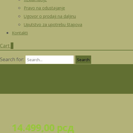
Pravo na odustajanje
Ugovor o prodaji na daljinu
Uputstvo za upotrebu štapova
Kontakti
Cart
0
Search for:
14.499,00
рсд