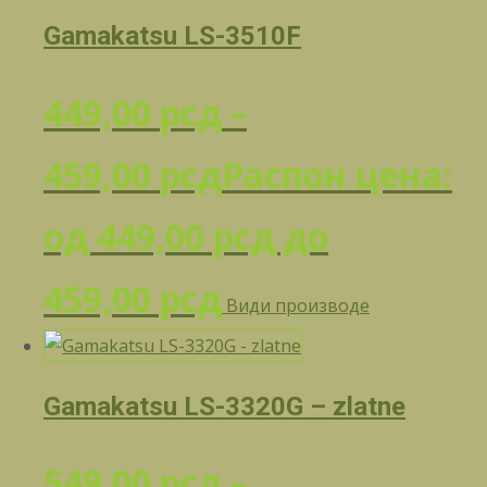
Gamakatsu LS-3510F
449,00
рсд
–
459,00
рсд
Распон цена:
од 449,00 рсд до
459,00 рсд
Види производе
Gamakatsu LS-3320G – zlatne
549,00
рсд
–