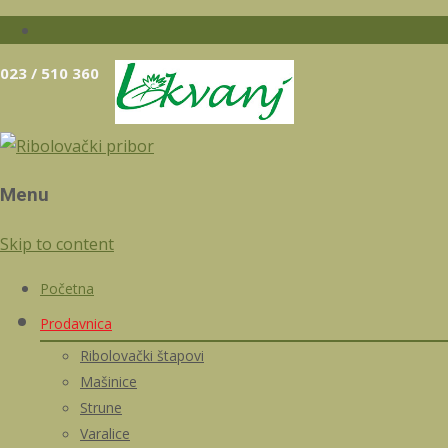
023 / 510 360
Menu
Skip to content
Početna
Prodavnica
Ribolovački štapovi
Mašinice
Strune
Varalice