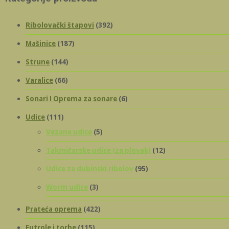
Ribolovački štapovi
(392)
Mašinice
(187)
Strune
(144)
Varalice
(66)
Sonari I Oprema za sonare
(6)
Udice
(111)
Vezane udice
(5)
Takmičarske udice (za plovak)
(12)
Udice za dubinski ribolov
(95)
Worm udice
(3)
Prateća oprema
(422)
Futrole i torbe
(115)