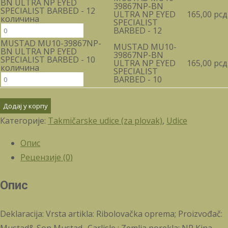
BN ULTRA NP EYED
39867NP-BN
SPECIALIST BARBED - 12
ULTRA NP EYED
165,00
рсд
количина
SPECIALIST
BARBED - 12
MUSTAD MU10-39867NP-
MUSTAD MU10-
BN ULTRA NP EYED
39867NP-BN
SPECIALIST BARBED - 10
ULTRA NP EYED
165,00
рсд
количина
SPECIALIST
BARBED - 10
Додај у корпу
Категорије:
Takmičarske udice (za plovak)
,
Udice
Опис
Рецензије (0)
Опис
Deklaracija: Vrsta artikla: Ribolovačka oprema; Proizvođač: