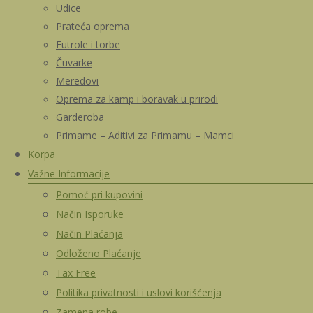
Udice
Prateća oprema
Futrole i torbe
Čuvarke
Meredovi
Oprema za kamp i boravak u prirodi
Garderoba
Primame – Aditivi za Primamu – Mamci
Korpa
Važne Informacije
Pomoć pri kupovini
Način Isporuke
Način Plaćanja
Odloženo Plaćanje
Tax Free
Politika privatnosti i uslovi korišćenja
Zamena robe