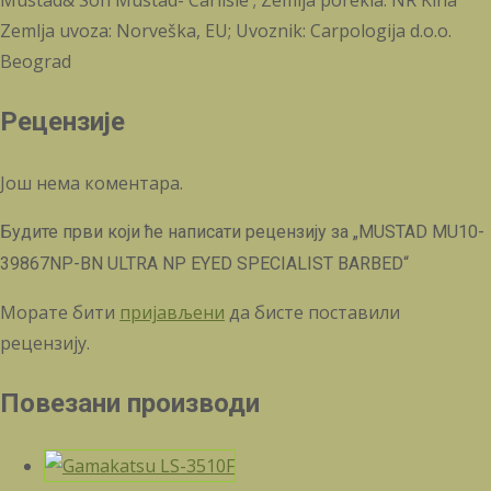
Mustad& Son Mustad- Carlisle ; Zemlja porekla: NR Kina
Zemlja uvoza: Norveška, EU; Uvoznik: Carpologija d.o.o.
Beograd
Рецензије
Још нема коментара.
Будите први који ће написати рецензију за „MUSTAD MU10-
39867NP-BN ULTRA NP EYED SPECIALIST BARBED“
Морате бити
пријављени
да бисте поставили
рецензију.
Повезани производи