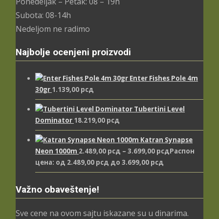
Ponedeljak – Petak: 08 – 19h
Subota: 08-14h
Nedeljom ne radimo
Najbolje ocenjeni proizvodi
Enter Fishes Pole 4m
30gr
1.139,00
рсд
Tubertini Level
Dominator
18.219,00
рсд
Katran Synapse
Neon 1000m
2.489,00
рсд
–
3.699,00
рсд
Распон
цена: од 2.489,00 рсд до 3.699,00 рсд
Važno obaveštenje!
Sve cene na ovom sajtu iskazane su u dinarima.