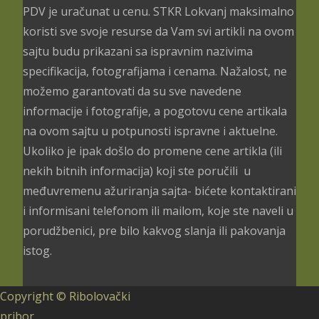
PDV je uračunat u cenu. STKR Lokvanj maksimalno
koristi sve svoje resurse da Vam svi artikli na ovom
sajtu budu prikazani sa ispravnim nazivima
specifikacija, fotografijama i cenama. Nažalost, ne
možemo garantovati da su sve navedene
informacije i fotografije, a pogotovu cene artikala
na ovom sajtu u potpunosti ispravne i aktuelne.
Ukoliko je ipak došlo do promene cene artikla (ili
nekih bitnih informacija) koji ste poručili u
međuvremenu ažuriranja sajta- bićete kontaktirani
i informisani telefonom ili mailom, koje ste naveli u
porudžbenici, pre bilo kakvog slanja ili pakovanja
istog.
Copyright © Ribolovački
pribor