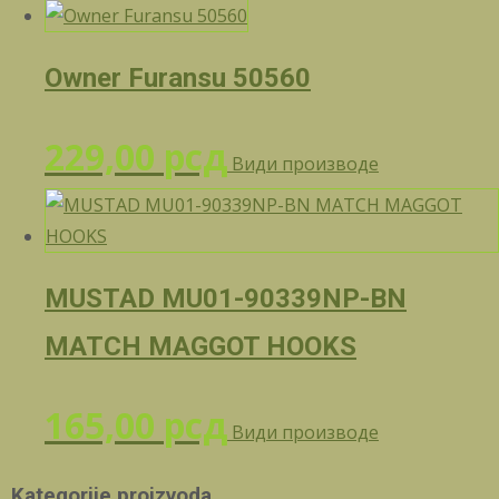
Owner Furansu 50560
229,00
рсд
Види производе
MUSTAD MU01-90339NP-BN
MATCH MAGGOT HOOKS
165,00
рсд
Види производе
Kategorije proizvoda