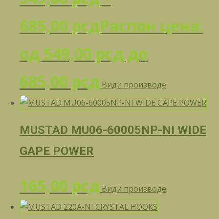
685,00
рсд
Распон цена:
од 549,00 рсд до
685,00 рсд
Види производе
MUSTAD MU06-60005NP-NI WIDE
GAPE POWER
165,00
рсд
Види производе