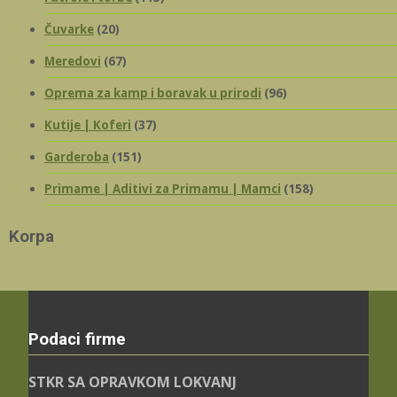
Čuvarke
(20)
Meredovi
(67)
Oprema za kamp i boravak u prirodi
(96)
Kutije | Koferi
(37)
Garderoba
(151)
Primame | Aditivi za Primamu | Mamci
(158)
Korpa
Podaci firme
STKR SA OPRAVKOM LOKVANJ