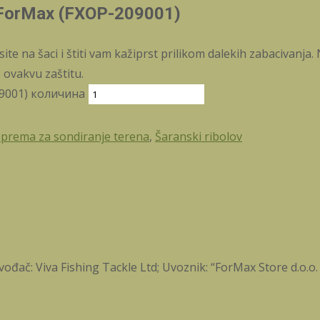
e ForMax (FXOP-209001)
e na šaci i štiti vam kažiprst prilikom dalekih zabacivanja. 
 ovakvu zaštitu.
09001) количина
i oprema za sondiranje terena
,
Šaranski ribolov
ođač: Viva Fishing Tackle Ltd; Uvoznik: “ForMax Store d.o.o.