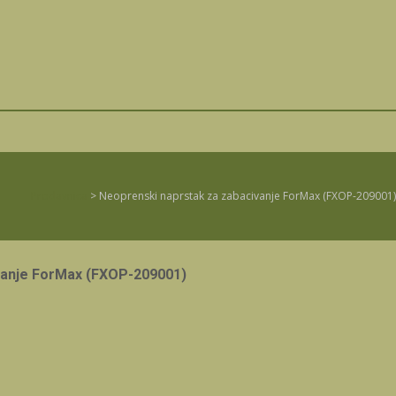
Prodavnica
>
Neoprenski naprstak za zabacivanje ForMax (FXOP-209001)
vanje ForMax (FXOP-209001)