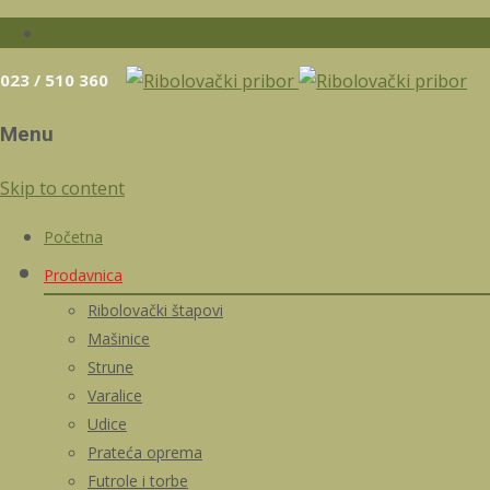
023 / 510 360
Menu
Skip to content
Početna
Prodavnica
Ribolovački štapovi
Mašinice
Strune
Varalice
Udice
Prateća oprema
Futrole i torbe