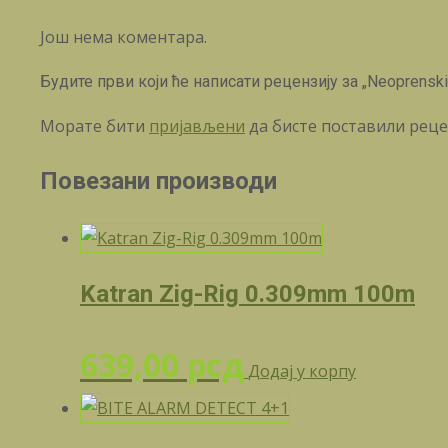
Још нема коментара.
Будите први који ће написати рецензију за „Neoprenski
Морате бити
пријављени
да бисте поставили реце
Повезани производи
Katran Zig-Rig 0.309mm 100m
639,00
рсд
Додај у корпу