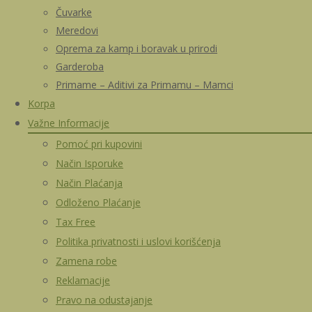
Čuvarke
Meredovi
Oprema za kamp i boravak u prirodi
Garderoba
Primame – Aditivi za Primamu – Mamci
Korpa
Važne Informacije
Pomoć pri kupovini
Način Isporuke
Način Plaćanja
Odloženo Plaćanje
Tax Free
Politika privatnosti i uslovi korišćenja
Zamena robe
Reklamacije
Pravo na odustajanje