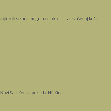
Najlon ili struna mogu na mokroj ili raskvašenoj koži
 Novi Sad; Zemlja porekla: NR Kina;