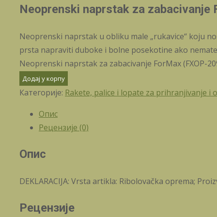
Neoprenski naprstak za zabacivanj
Neoprenski naprstak u obliku male „rukavice“ koju nosit
prsta napraviti duboke i bolne posekotine ako nemate
Neoprenski naprstak za zabacivanje ForMax (FXOP-2
Додај у корпу
Категорије:
Rakete, palice i lopate za prihranjivanje 
Опис
Рецензије (0)
Опис
DEKLARACIJA: Vrsta artikla: Ribolovačka oprema; Proizv
Рецензије