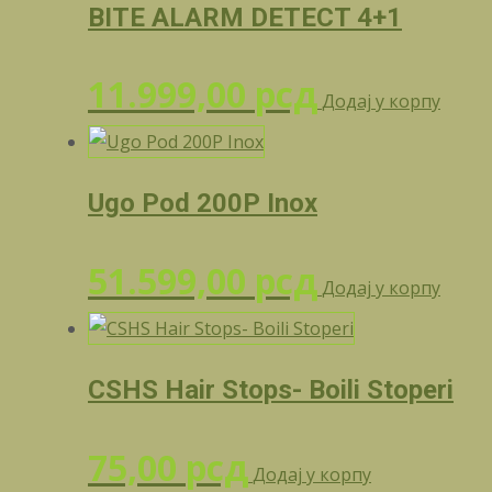
BITE ALARM DETECT 4+1
11.999,00
рсд
Додај у корпу
Ugo Pod 200P Inox
51.599,00
рсд
Додај у корпу
CSHS Hair Stops- Boili Stoperi
75,00
рсд
Додај у корпу