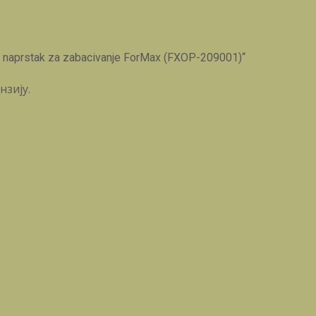
 naprstak za zabacivanje ForMax (FXOP-209001)“
нзију.