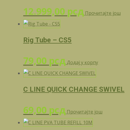
12.999,00
рсд
Прочитајте још
Rig Tube – CS5
79,00
рсд
Додај у корпу
C LINE QUICK CHANGE SWIVEL
69,00
рсд
Прочитајте још