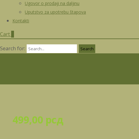
Ugovor o prodaji na daljinu
Uputstvo za upotrebu štapova
Kontakti
Cart
0
Search for:
499,00
рсд