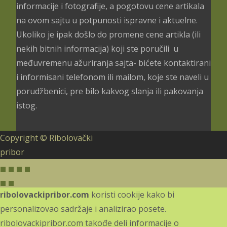
informacije i fotografije, a pogotovu cene artikala
na ovom sajtu u potpunosti ispravne i aktuelne.
Ukoliko je ipak došlo do promene cene artikla (ili
nekih bitnih informacija) koji ste poručili u
međuvremenu ažuriranja sajta- bićete kontaktirani
i informisani telefonom ili mailom, koje ste naveli u
porudžbenici, pre bilo kakvog slanja ili pakovanja
istog.
Copyright © Ribolovački
pribor
ribolovackipribor.com
koristi cookije kako bi
personalizovao sadržaje i analizirao posete.
ribolovackipribor.com takođe deli informacije o