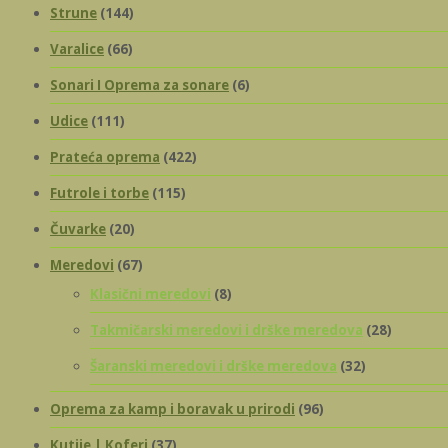
Strune
(144)
Varalice
(66)
Sonari I Oprema za sonare
(6)
Udice
(111)
Prateća oprema
(422)
Futrole i torbe
(115)
Čuvarke
(20)
Meredovi
(67)
Klasični meredovi
(8)
Takmičarski meredovi i drške meredova
(28)
Šaranski meredovi i drške meredova
(32)
Oprema za kamp i boravak u prirodi
(96)
Kutije | Koferi
(37)