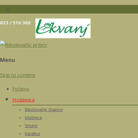
023 / 510 360
Menu
Skip to content
Početna
Prodavnica
Ribolovački štapovi
Mašinice
Strune
Varalice