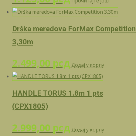
Прочитајте још
Drška meredova ForMax Competition
3,30m
2.499,00
рсд
Додај у корпу
HANDLE TORUS 1.8m 1 pts
(CPX1805)
2.999,00
рсд
Додај у корпу