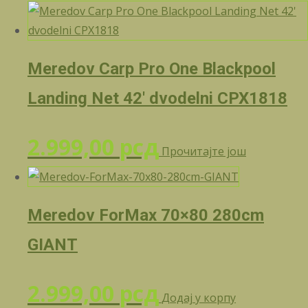
Meredov Carp Pro One Blackpool
Landing Net 42′ dvodelni CPX1818
2.999,00
рсд
Прочитајте још
Meredov ForMax 70×80 280cm
GIANT
2.999,00
рсд
Додај у корпу