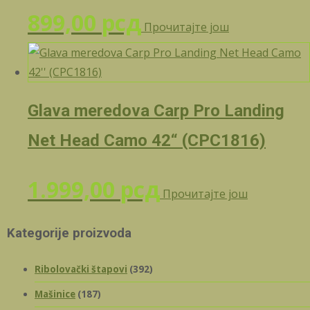
899,00
рсд
Прочитајте још
Glava meredova Carp Pro Landing
Net Head Camo 42“ (CPC1816)
1.999,00
рсд
Прочитајте још
Kategorije proizvoda
Ribolovački štapovi
(392)
Mašinice
(187)