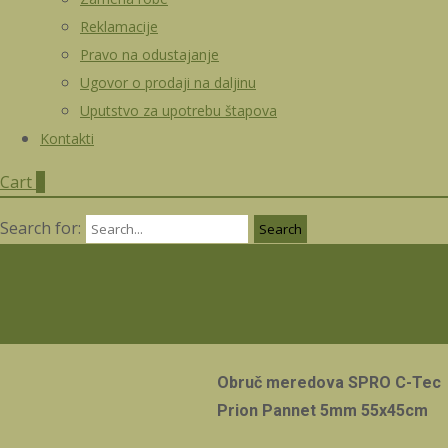
Reklamacije
Pravo na odustajanje
Ugovor o prodaji na daljinu
Uputstvo za upotrebu štapova
Kontakti
Cart
0
Search for:
Obruč meredova SPRO C-Tec
Prion Pannet 5mm 55x45cm