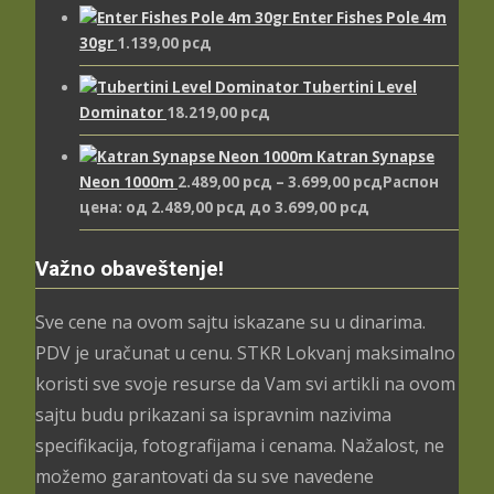
Enter Fishes Pole 4m
30gr
1.139,00
рсд
Tubertini Level
Dominator
18.219,00
рсд
Katran Synapse
Neon 1000m
2.489,00
рсд
–
3.699,00
рсд
Распон
цена: од 2.489,00 рсд до 3.699,00 рсд
Važno obaveštenje!
Sve cene na ovom sajtu iskazane su u dinarima.
PDV je uračunat u cenu. STKR Lokvanj maksimalno
koristi sve svoje resurse da Vam svi artikli na ovom
sajtu budu prikazani sa ispravnim nazivima
specifikacija, fotografijama i cenama. Nažalost, ne
možemo garantovati da su sve navedene