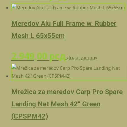
Meredov Alu Full Frame w. Rubber
Mesh L 65x55cm
2.949,00
рсд
Додај у корпу
Mrežica za meredov Carp Pro Spare
Landing Net Mesh 42“ Green
(CPSPM42)