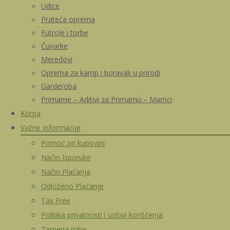
Udice
Prateća oprema
Futrole i torbe
Čuvarke
Meredovi
Oprema za kamp i boravak u prirodi
Garderoba
Primame – Aditivi za Primamu – Mamci
Korpa
Važne Informacije
Pomoć pri kupovini
Način Isporuke
Način Plaćanja
Odloženo Plaćanje
Tax Free
Politika privatnosti i uslovi korišćenja
Zamena robe