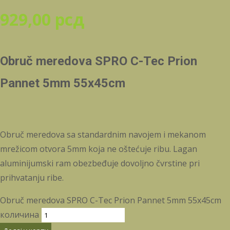
929,00
рсд
Obruč meredova SPRO C-Tec Prion
Pannet 5mm 55x45cm
Obruč meredova sa standardnim navojem i mekanom
mrežicom otvora 5mm koja ne oštećuje ribu. Lagan
aluminijumski ram obezbeđuje dovoljno čvrstine pri
prihvatanju ribe.
Obruč meredova SPRO C-Tec Prion Pannet 5mm 55x45cm
количина