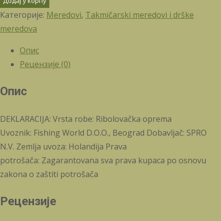
Додај у корпу
Категорије:
Meredovi
,
Takmičarski meredovi i drške
meredova
Опис
Рецензије (0)
Опис
DEKLARACIJA: Vrsta robe: Ribolovačka oprema
Uvoznik: Fishing World D.O.O., Beograd Dobavljač: SPRO
N.V. Zemlja uvoza: Holandija Prava
potrošača: Zagarantovana sva prava kupaca po osnovu
zakona o zaštiti potrošača
Рецензије