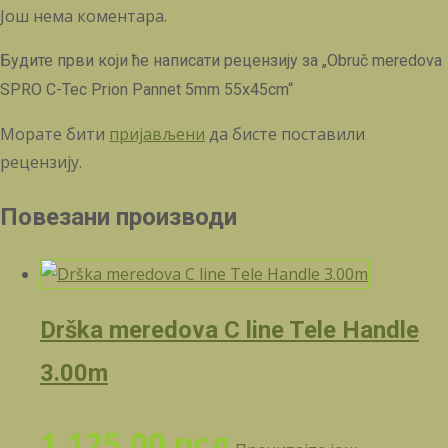
Још нема коментара.
Будите први који ће написати рецензију за „Obruč meredova
SPRO C-Tec Prion Pannet 5mm 55x45cm“
Морате бити
пријављени
да бисте поставили
рецензију.
Повезани производи
Drška meredova C line Tele Handle
3.00m
1.125,00
рсд