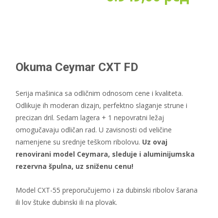
цен
од
4.79
Okuma Ceymar CXT FD
до
Serija mašinica sa odličnim odnosom cene i kvaliteta.
Odlikuje ih moderan dizajn, perfektno slaganje strune i
6.94
precizan dril. Sedam lagera + 1 nepovratni ležaj
omogučavaju odličan rad. U zavisnosti od veličine
namenjene su srednje teškom ribolovu.
Uz ovaj
renovirani model Ceymara, sleduje i aluminijumska
rezervna špulna, uz sniženu cenu!
Model CXT-55 preporučujemo i za dubinski ribolov šarana
ili lov štuke dubinski ili na plovak.