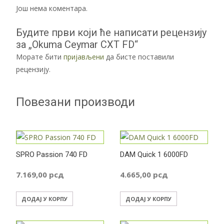
Још нема коментара.
Будите први који ће написати рецензију
за „Okuma Ceymar CXT FD“
Морате бити
пријављени
да бисте поставили
рецензију.
Повезани производи
SPRO Passion 740 FD
DAM Quick 1 6000FD
7.169,00
рсд
4.665,00
рсд
ДОДАЈ У КОРПУ
ДОДАЈ У КОРПУ