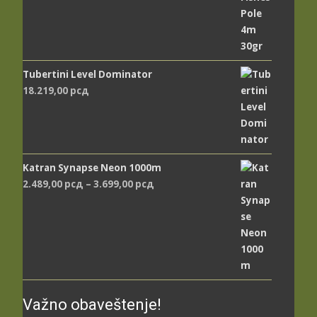
Tubertini Level Dominator
18.219,00
рсд
Katran Synapse Neon 1000m
Распон
2.489,00
рсд
–
3.699,00
рсд
цена:
од
2.489,00 рсд
до
3.699,00 рсд
Važno obaveštenje!