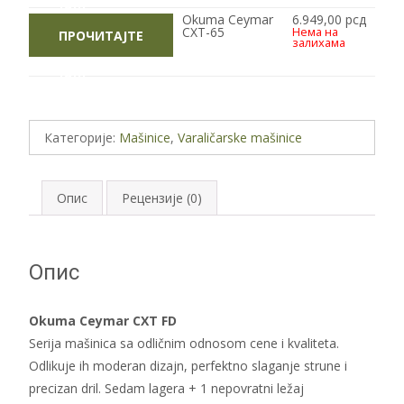
ЈОШ
Okuma Ceymar
6.949,00
рсд
CXT-65
Нема на
ПРОЧИТАЈТЕ
залихама
ЈОШ
Категорије:
Mašinice
,
Varaličarske mašinice
Опис
Рецензије (0)
Опис
Okuma Ceymar CXT FD
Serija mašinica sa odličnim odnosom cene i kvaliteta.
Odlikuje ih moderan dizajn, perfektno slaganje strune i
precizan dril. Sedam lagera + 1 nepovratni ležaj