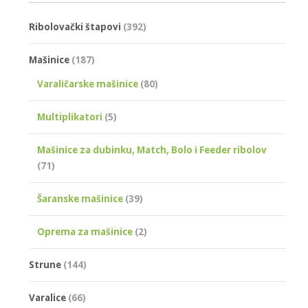
Ribolovački štapovi
(392)
Mašinice
(187)
Varaličarske mašinice
(80)
Multiplikatori
(5)
Mašinice za dubinku, Match, Bolo i Feeder ribolov
(71)
Šaranske mašinice
(39)
Oprema za mašinice
(2)
Strune
(144)
Varalice
(66)