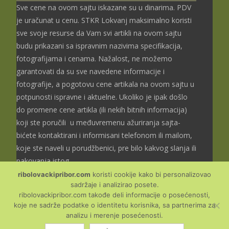
Sve cene na ovom sajtu iskazane su u dinarima. PDV
je uračunat u cenu. STKR Lokvanj maksimalno koristi
sve svoje resurse da Vam svi artikli na ovom sajtu
budu prikazani sa ispravnim nazivima specifikacija,
fotografijama i cenama. Nažalost, ne možemo
garantovati da su sve navedene informacije i
fotografije, a pogotovu cene artikala na ovom sajtu u
potpunosti ispravne i aktuelne. Ukoliko je ipak došlo
do promene cene artikla (ili nekih bitnih informacija)
koji ste poručili u međuvremenu ažuriranja sajta-
bićete kontaktirani i informisani telefonom ili mailom,
koje ste naveli u porudžbenici, pre bilo kakvog slanja ili
pakovanja istog.
ribolovackipribor.com
koristi cookije kako bi personalizovao
sadržaje i analizirao posete.
ribolovackipribor.com takođe deli informacije o posećenosti,
koje ne sadrže podatke o identitetu korisnika, sa partnerima za
Copyright © Ribolovački
analizu i merenje posećenosti.
pribor