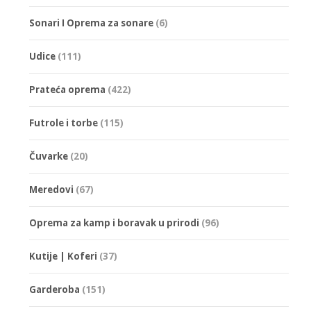
Sonari I Oprema za sonare
(6)
Udice
(111)
Prateća oprema
(422)
Futrole i torbe
(115)
Čuvarke
(20)
Meredovi
(67)
Oprema za kamp i boravak u prirodi
(96)
Kutije | Koferi
(37)
Garderoba
(151)