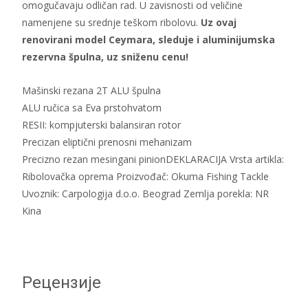
omogučavaju odličan rad. U zavisnosti od veličine
namenjene su srednje teškom ribolovu.
Uz ovaj
renovirani model Ceymara, sleduje i aluminijumska
rezervna špulna, uz sniženu cenu!
Mašinski rezana 2T ALU špulna
ALU ručica sa Eva prstohvatom
RESII: kompjuterski balansiran rotor
Precizan eliptični prenosni mehanizam
Precizno rezan mesingani pinionDEKLARACIJA Vrsta artikla:
Ribolovačka oprema Proizvođač: Okuma Fishing Tackle
Uvoznik: Carpologija d.o.o. Beograd Zemlja porekla: NR
Kina
Рецензије