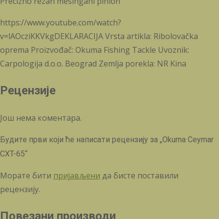
Precizno rezan mesingani pinion
https://www.youtube.com/watch?
v=lAOcziKKVkgDEKLARACIJA Vrsta artikla: Ribolovačka
oprema Proizvođač: Okuma Fishing Tackle Uvoznik:
Carpologija d.o.o. Beograd Zemlja porekla: NR Kina
Рецензије
Још нема коментара.
Будите први који ће написати рецензију за „Okuma Ceymar
CXT-65“
Морате бити
пријављени
да бисте поставили
рецензију.
Повезани производи