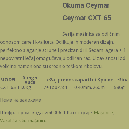
Okuma Ceymar
Ceymar CXT-65
Serija mašinica sa odličnim
odnosom cene i kvaliteta. Odlikuje ih moderan dizajn,
perfektno slaganje strune i precizan dril. Sedam lagera + 1
nepovratni ležaj omogučavaju odličan rad. U zavisnosti od
veličine namenjene su srednje teškom ribolovu.
Snaga
MODEL
Ležaj
prenos
kapacitet špulne
težina
vuče
CXT-65
11.0kg
7+1bb
4.8:1
0.40mm/260m
586g
Нема на залихама
Шифра производа:
vm0006-1
Категорије:
Mašinice
,
Varaličarske mašinice