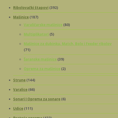
Ribolovački štapovi
(392)
Mašinice
(187)
Varaličarske mašinice
(80)
Multiplikatori
(5)
Mašinice za dubinku, Match, Bolo i Feeder ribolov
(71)
Šaranske mašinice
(39)
Oprema za mašinice
(2)
Strune
(144)
Varalice
(66)
Sonari I Oprema za sonare
(6)
Udice
(111)