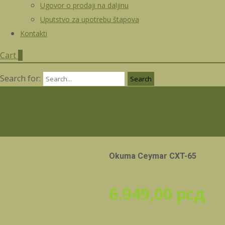
Ugovor o prodaji na daljinu
Uputstvo za upotrebu štapova
Kontakti
Cart
0
Search for:
Okuma Ceymar CXT-65
6.949,00
рсд