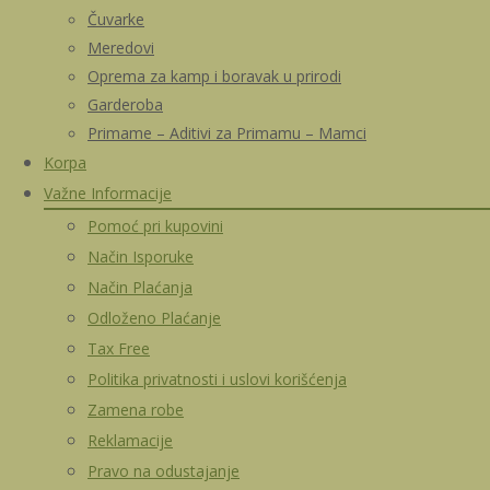
Čuvarke
Meredovi
Oprema za kamp i boravak u prirodi
Garderoba
Primame – Aditivi za Primamu – Mamci
Korpa
Važne Informacije
Pomoć pri kupovini
Način Isporuke
Način Plaćanja
Odloženo Plaćanje
Tax Free
Politika privatnosti i uslovi korišćenja
Zamena robe
Reklamacije
Pravo na odustajanje