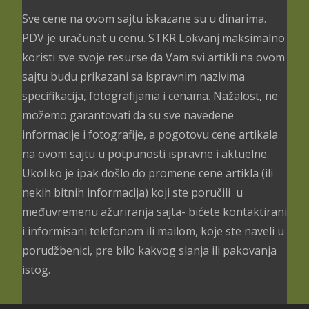
Sve cene na ovom sajtu iskazane su u dinarima.
PDV je uračunat u cenu. STKR Lokvanj maksimalno
koristi sve svoje resurse da Vam svi artikli na ovom
sajtu budu prikazani sa ispravnim nazivima
specifikacija, fotografijama i cenama. Nažalost, ne
možemo garantovati da su sve navedene
informacije i fotografije, a pogotovu cene artikala
na ovom sajtu u potpunosti ispravne i aktuelne.
Ukoliko je ipak došlo do promene cene artikla (ili
nekih bitnih informacija) koji ste poručili u
međuvremenu ažuriranja sajta- bićete kontaktirani
i informisani telefonom ili mailom, koje ste naveli u
porudžbenici, pre bilo kakvog slanja ili pakovanja
istog.