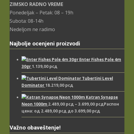
ZIMSKO RADNO VREME
Ponedeljak – Petak: 08 – 19h
Subota: 08-14h
Nedeljom ne radimo
Najbolje ocenjeni proizvodi
Enter Fishes Pole 4m
30gr
1.139,00
рсд
Tubertini Level
Dominator
18.219,00
рсд
Katran Synapse
Neon 1000m
2.489,00
рсд
–
3.699,00
рсд
Распон
цена: од 2.489,00 рсд до 3.699,00 рсд
Važno obaveštenje!