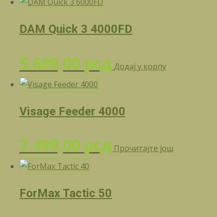
DAM Quick 3 4000FD
5.689,00
рсд
Додај у корпу
Visage Feeder 4000
7.499,00
рсд
Прочитајте још
ForMax Tactic 50