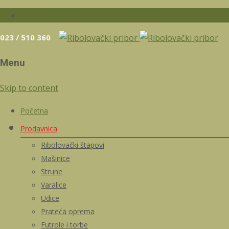
023 / 510 360
Menu
Skip to content
Početna
Prodavnica
Ribolovački štapovi
Mašinice
Strune
Varalice
Udice
Prateća oprema
Futrole i torbe