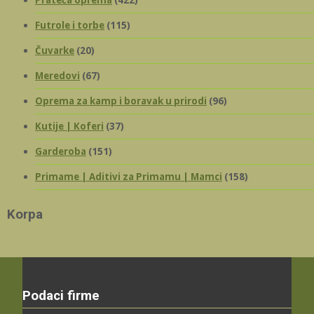
Prateća oprema
(422)
Futrole i torbe
(115)
Čuvarke
(20)
Meredovi
(67)
Oprema za kamp i boravak u prirodi
(96)
Kutije | Koferi
(37)
Garderoba
(151)
Primame | Aditivi za Primamu | Mamci
(158)
Korpa
Podaci firme