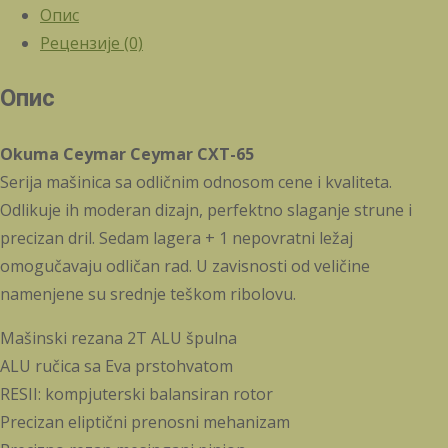
Опис
Рецензије (0)
Опис
Okuma Ceymar Ceymar CXT-65
Serija mašinica sa odličnim odnosom cene i kvaliteta.
Odlikuje ih moderan dizajn, perfektno slaganje strune i
precizan dril. Sedam lagera + 1 nepovratni ležaj
omogučavaju odličan rad. U zavisnosti od veličine
namenjene su srednje teškom ribolovu.
Mašinski rezana 2T ALU špulna
ALU ručica sa Eva prstohvatom
RESII: kompjuterski balansiran rotor
Precizan eliptični prenosni mehanizam