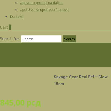
Ugovor o prodaji na daljinu
Uputstvo za upotrebu štapova
Kontakti
Cart
0
Search for:
Savage Gear Real Eel – Glow
15cm
845,00
рсд