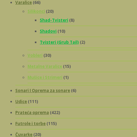
Varalice
(66)
Silikonci
(20)
Shad-Tvisteri
(8)
Shadovi
(10)
Tvisteri (Grub Tail)
(2)
Vobleri
(30)
Metalne Varalice
(15)
Mušice i Strimeri
(1)
Sonari I Oprema za sonare
(6)
Udice
(111)
Prateća oprema
(422)
Futrole i torbe
(115)
Čuvarke
(20)