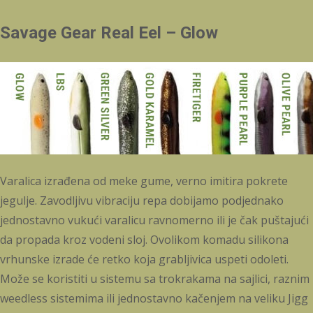
Savage Gear Real Eel – Glow
Varalica izrađena od meke gume, verno imitira pokrete
jegulje. Zavodljivu vibraciju repa dobijamo podjednako
jednostavno vukući varalicu ravnomerno ili je čak puštajući
da propada kroz vodeni sloj. Ovolikom komadu silikona
vrhunske izrade će retko koja grabljivica uspeti odoleti.
Može se koristiti u sistemu sa trokrakama na sajlici, raznim
weedless sistemima ili jednostavno kačenjem na veliku Jigg