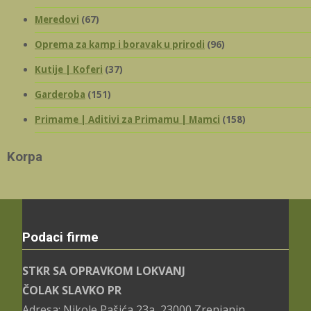
Meredovi
(67)
Oprema za kamp i boravak u prirodi
(96)
Kutije | Koferi
(37)
Garderoba
(151)
Primame | Aditivi za Primamu | Mamci
(158)
Korpa
Podaci firme
STKR SA OPRAVKOM LOKVANJ
ČOLAK SLAVKO PR
Adresa: Nikole Pašića 23a, 23000 Zrenjanin