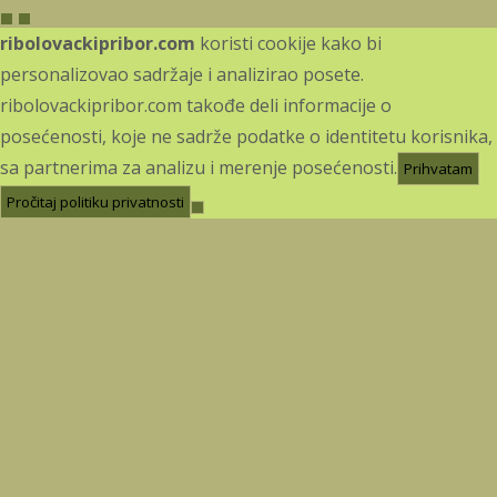
ribolovackipribor.com
koristi cookije kako bi
personalizovao sadržaje i analizirao posete.
ribolovackipribor.com takođe deli informacije o
posećenosti, koje ne sadrže podatke o identitetu korisnika,
sa partnerima za analizu i merenje posećenosti.
Prihvatam
Pročitaj politiku privatnosti