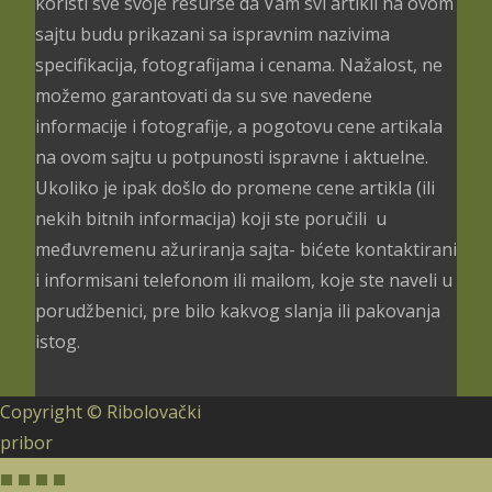
koristi sve svoje resurse da Vam svi artikli na ovom
sajtu budu prikazani sa ispravnim nazivima
specifikacija, fotografijama i cenama. Nažalost, ne
možemo garantovati da su sve navedene
informacije i fotografije, a pogotovu cene artikala
na ovom sajtu u potpunosti ispravne i aktuelne.
Ukoliko je ipak došlo do promene cene artikla (ili
nekih bitnih informacija) koji ste poručili u
međuvremenu ažuriranja sajta- bićete kontaktirani
i informisani telefonom ili mailom, koje ste naveli u
porudžbenici, pre bilo kakvog slanja ili pakovanja
istog.
Copyright © Ribolovački
pribor