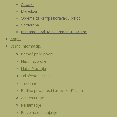
Čuvarke
Meredovi
Oprema za kamp i boravak u prirodi
Garderoba
Primame – Aditivi za Primamu – Mamci
Korpa
Važne Informacije
Pomoć pri kupovini
Način Isporuke
Način Plaćanja
Odloženo Plaćanje
Tax Free
Politika privatnosti i uslovi korišćenja
Zamena robe
Reklamacije
Pravo na odustajanje