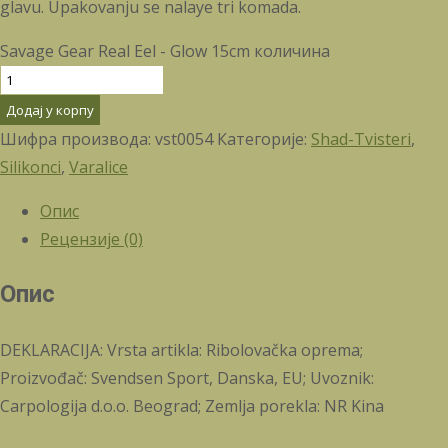
glavu. Upakovanju se nalaye tri komada.
Savage Gear Real Eel - Glow 15cm количина
Додај у корпу
Шифра производа:
vst0054
Категорије:
Shad-Tvisteri
,
Silikonci
,
Varalice
Опис
Рецензије (0)
Опис
DEKLARACIJA: Vrsta artikla: Ribolovačka oprema;
Proizvođač: Svendsen Sport, Danska, EU; Uvoznik:
Carpologija d.o.o. Beograd; Zemlja porekla: NR Kina