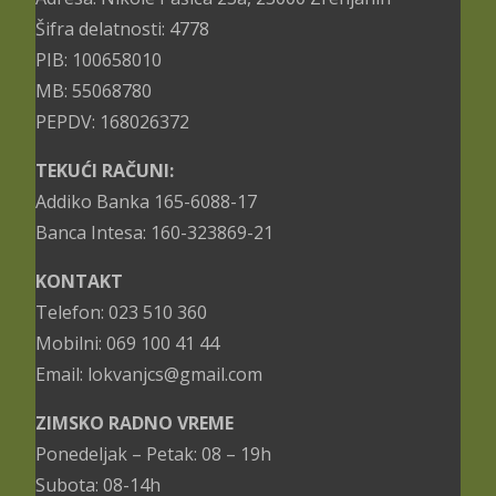
Šifra delatnosti: 4778
PIB: 100658010
MB: 55068780
PEPDV: 168026372
TEKUĆI RAČUNI:
Addiko Banka 165-6088-17
Banca Intesa: 160-323869-21
KONTAKT
Telefon: 023 510 360
Mobilni: 069 100 41 44
Email: lokvanjcs@gmail.com
ZIMSKO RADNO VREME
Ponedeljak – Petak: 08 – 19h
Subota: 08-14h