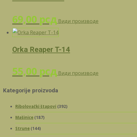
69,00
рсд
Види производе
Orka Reaper T-14
55,00
рсд
Види производе
Kategorije proizvoda
Ribolovački štapovi
(392)
Mašinice
(187)
Strune
(144)