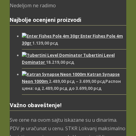
Nedeljom ne radimo
Najbolje ocenjeni proizvodi
Enter Fishes Pole 4m
30gr
1.139,00
рсд
Tubertini Level
Dominator
18.219,00
рсд
Katran Synapse
Neon 1000m
2.489,00
рсд
–
3.699,00
рсд
Распон
цена: од 2.489,00 рсд до 3.699,00 рсд
Važno obaveštenje!
Sve cene na ovom sajtu iskazane su u dinarima.
PDV je uračunat u cenu. STKR Lokvanj maksimalno