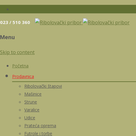
023 / 510 360
Menu
Skip to content
Početna
Prodavnica
Ribolovački štapovi
Mašinice
Strune
Varalice
Udice
Prateća oprema
Futrole i torbe