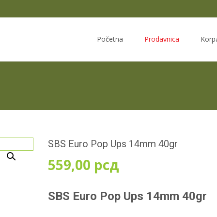
Skip
to
Početna
Prodavnica
Korp
content
SBS Euro Pop Ups 14mm 40gr
559,00
рсд
SBS Euro Pop Ups 14mm 40gr