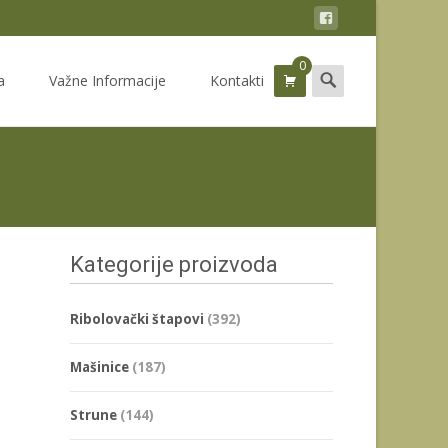
0
Search
a
Važne Informacije
Kontakti
for:
Kategorije proizvoda
Ribolovački štapovi
(392)
Mašinice
(187)
Strune
(144)