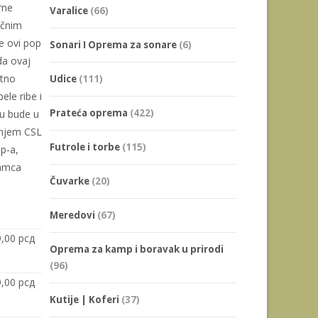
rne
Varalice
(66)
ačnim
e ovi pop
Sonari I Oprema za sonare
(6)
da ovaj
etno
Udice
(111)
ele ribe i
Prateća oprema
(422)
ku bude u
enjem CSL
Futrole i torbe
(115)
p-a,
mamca
Čuvarke
(20)
Meredovi
(67)
9,00
рсд
Oprema za kamp i boravak u prirodi
(96)
9,00
рсд
Kutije | Koferi
(37)