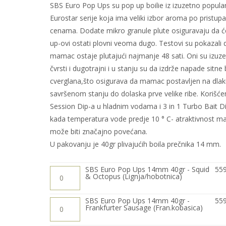
SBS Euro Pop Ups su pop up boilie iz izuzetno popula
Eurostar serije koja ima veliki izbor aroma po pristup
cenama. Dodate mikro granule plute osiguravaju da ć
up-ovi ostati plovni veoma dugo. Testovi su pokazali 
mamac ostaje plutajući najmanje 48 sati. Oni su izuz
čvrsti i dugotrajni i u stanju su da izdrže napade sitne b
cverglana,što osigurava da mamac postavljen na dla
savršenom stanju do dolaska prve velike ribe. Korišć
Session Dip-a u hladnim vodama i 3 in 1 Turbo Bait Di
kada temperatura vode predje 10 ° C- atraktivnost 
može biti značajno povećana.
U pakovanju je 40gr plivajućih boila prečnika 14 mm.
SBS
SBS Euro Pop Ups 14mm 40gr - Squid
55
Euro
& Octopus (Lignja/hobotnica)
Pop
Ups
14mm
SBS
SBS Euro Pop Ups 14mm 40gr -
55
40gr
Euro
Frankfurter Sausage (Fran.kobasica)
-
Pop
Squid
Ups
&