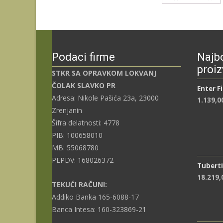
Podaci firme
Najbo
proiz
STKR SA OPRAVKOM LOKVANJ
ČOLAK SLAVKO PR
Enter F
Adresa: Nikole Pašića 23a, 23000
1.139,0
Zrenjanin
Šifra delatnosti: 4778
PIB: 100658010
MB: 55068780
PEPDV: 168026372
Tuberti
18.219
TEKUĆI RAČUNI:
Addiko Banka 165-6088-17
Banca Intesa: 160-323869-21