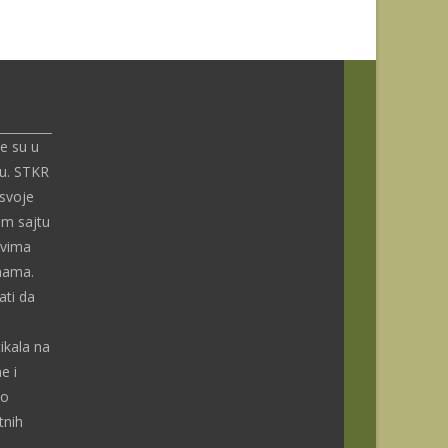
e su u
nu. STKR
 svoje
om sajtu
ivima
enama.
ti da
ikala na
e i
do
tnih