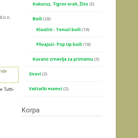
Kukuruz, Tigrov orah, Žito
(5)
d.o.o.
Boili
(28)
Klasični - Tonući boili
(10)
Plivajući- Pop Up boili
(18)
Kuvano zrnevlje za primamu
(3)
Sirovi
(3)
Veštački mamci
(2)
e Tutti-
Korpa