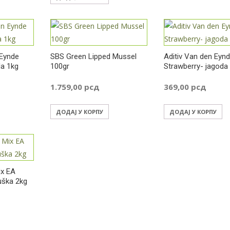
Eynde
SBS Green Lipped Mussel
Aditiv Van den Eyn
a 1kg
100gr
Strawberry- jagoda
1.759,00
рсд
369,00
рсд
ДОДАЈ У КОРПУ
ДОДАЈ У КОРПУ
x EA
uška 2kg