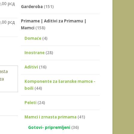
9,00
рсд
Garderoba
(151)
Primame | Aditivi za Primamu |
9,00
рсд
Mamci
(158)
Domaće
(4)
Inostrane
(28)
Aditivi
(16)
asta
za
Komponente za šaranske mamce -
boili
(44)
Peleti
(24)
Mamci i zrnasta primama
(41)
Gotovi- pripremljeni
(36)