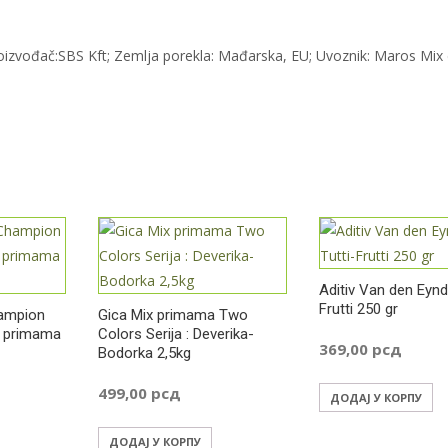
oizvođač:SBS Kft; Zemlja porekla: Mađarska, EU; Uvoznik: Maros Mix 
Aditiv Van den Eynd
Frutti 250 gr
hampion
Gica Mix primama Two
a primama
Colors Serija : Deverika-
369,00
рсд
Bodorka 2,5kg
499,00
рсд
ДОДАЈ У КОРПУ
ДОДАЈ У КОРПУ