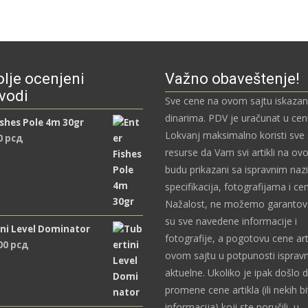
lje ocenjeni
Važno obaveštenje!
vodi
Sve cene na ovom sajtu iskazan
dinarima. PDV je uračunat u ce
ishes Pole 4m 30gr
Lokvanj maksimalno koristi sve
0
рсд
resurse da Vam svi artikli na ov
budu prikazani sa ispravnim naz
specifikacija, fotografijama i c
Nažalost, ne možemo garantova
su sve navedene informacije i
ni Level Dominator
fotografije, a pogotovu cene art
,00
рсд
ovom sajtu u potpunosti ispravn
aktuelne. Ukoliko je ipak došlo 
promene cene artikla (ili nekih bi
informacija) koji ste poručili u