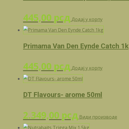
445,00
рсд
Додај у корпу
Primama Van Den Eynde Catch 1
445,00
рсд
Додај у корпу
DT Flavours- arome 50ml
2.349,00
рсд
Види производе