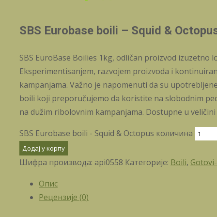
SBS Eurobase boili – Squid & Octopu
SBS EuroBase Boilies 1kg, odličan proizvod izuzetno lo
Eksperimentisanjem, razvojem proizvoda i kontinuiranim 
kampanjama. Važno je napomenuti da su upotrebljene a
boili koji preporučujemo da koristite na slobodnim pec
na dužim ribolovnim kampanjama. Dostupne u veličin
SBS Eurobase boili - Squid & Octopus количина
Додај у корпу
Шифра производа:
api0558
Категорије:
Boili
,
Gotovi-
Опис
Рецензије (0)