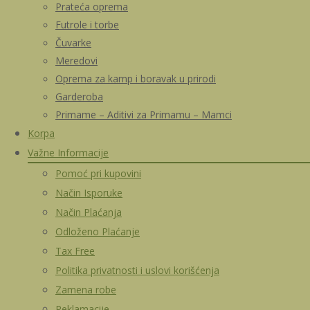
Prateća oprema
Futrole i torbe
Čuvarke
Meredovi
Oprema za kamp i boravak u prirodi
Garderoba
Primame – Aditivi za Primamu – Mamci
Korpa
Važne Informacije
Pomoć pri kupovini
Način Isporuke
Način Plaćanja
Odloženo Plaćanje
Tax Free
Politika privatnosti i uslovi korišćenja
Zamena robe
Reklamacije