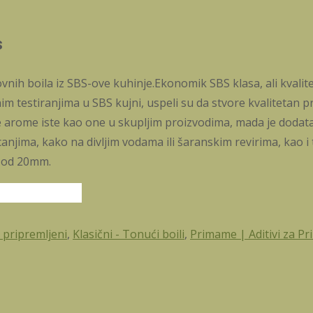
s
vnih boila iz SBS-ove kuhinje.Ekonomik SBS klasa, ali kvali
testiranjima u SBS kujni, uspeli su da stvore kvalitetan pro
rome iste kao one u skupljim proizvodima, mada je dodatak 
anjima, kako na divljim vodama ili šaranskim revirima, kao 
i od 20mm.
 pripremljeni
,
Klasični - Tonući boili
,
Primame | Aditivi za P