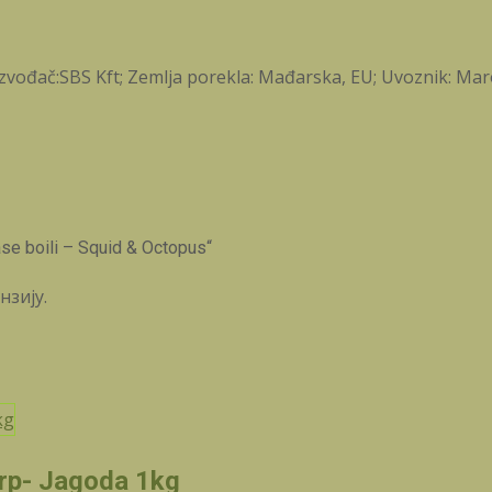
zvođač:SBS Kft; Zemlja porekla: Mađarska, EU; Uvoznik: Maro
e boili – Squid & Octopus“
нзију.
rp- Jagoda 1kg