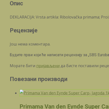
Опис
DEKLARACIJA: Vrsta artikla: Ribolovačka primama; Proi
Рецензије
Још нема коментара.
Будите први који ће написати рецензију за „SBS Eurobas
Морате бити
пријављени
да бисте поставили реце
Повезани производи
Primama Van den Eynde Super Ca