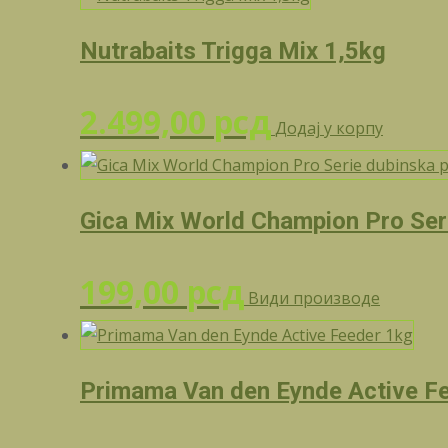
Nutrabaits Trigga Mix 1,5kg
2.499,00
рсд
Додај у корпу
Gica Mix World Champion Pro Ser
199,00
рсд
Види производе
Primama Van den Eynde Active F