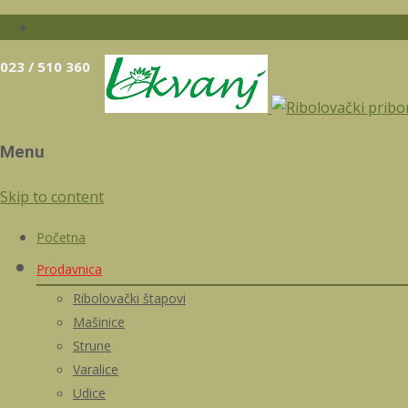
023 / 510 360
Menu
Skip to content
Početna
Prodavnica
Ribolovački štapovi
Mašinice
Strune
Varalice
Udice