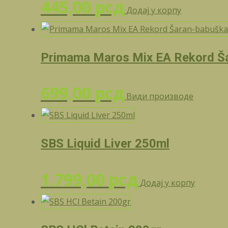
445,00
рсд
Додај у корпу
Primama Maros Mix EA Rekord Š
699,00
рсд
Види производе
SBS Liquid Liver 250ml
1.799,00
рсд
Додај у корпу