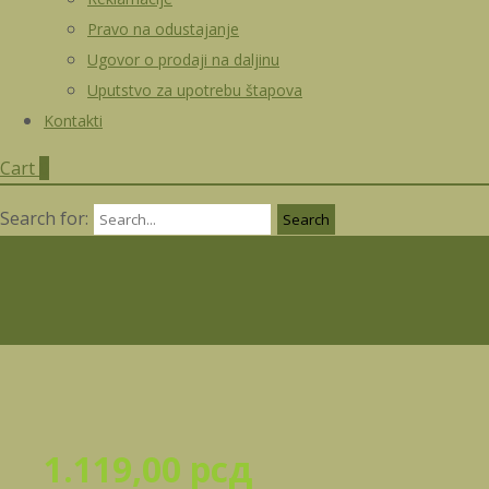
Pravo na odustajanje
Ugovor o prodaji na daljinu
Uputstvo za upotrebu štapova
Kontakti
Cart
0
Search for:
1.119,00
рсд