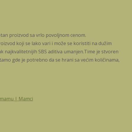
tetan proizvod sa vrlo povoljnom cenom.
izvod koji se lako vari i može se koristiti na dužim
najkvalitetnijih SBS aditiva umanjen.Time je stvoren
i tamo gde je potrebno da se hrani sa većim količinama,
rimamu | Mamci