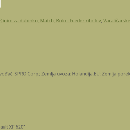
inice za dubinku, Match, Bolo i Feeder ribolov
,
Varaličarsk
ođač: SPRO Corp.; Zemlja uvoza: Holandija,EU; Zemlja porekl
ault XF 620“