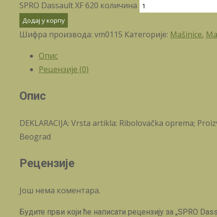
SPRO Dassault XF 620 количина
Додај у корпу
Шифра производа:
vm0115
Категорије:
Mašinice
,
Maš
Опис
Рецензије (0)
Опис
DEKLARACIJA: Vrsta artikla: Ribolovačka oprema; Proizv
Beograd
Рецензије
Још нема коментара.
Будите први који ће написати рецензију за „SPRO Dass