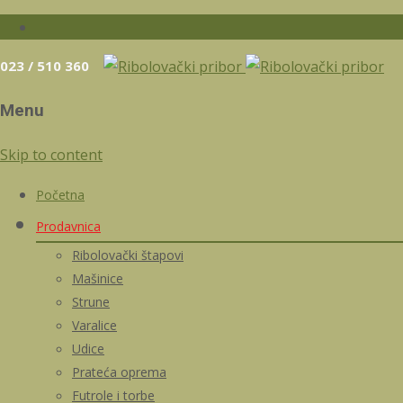
023 / 510 360
Menu
Skip to content
Početna
Prodavnica
Ribolovački štapovi
Mašinice
Strune
Varalice
Udice
Prateća oprema
Futrole i torbe