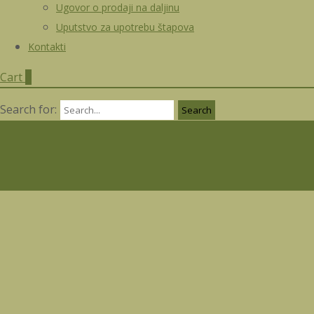
Ugovor o prodaji na daljinu
Uputstvo za upotrebu štapova
Kontakti
Cart
0
Search for: