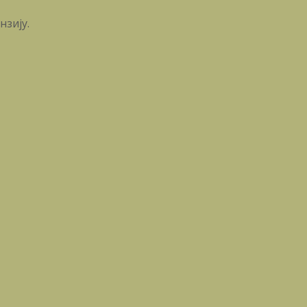
нзију.