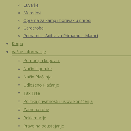
Čuvarke
Meredovi
Oprema za kamp i boravak u prirodi
Garderoba
Primame – Aditivi za Primamu – Mamci
Korpa
Važne Informacije
Pomoć pri kupovini
Način Isporuke
Način Plaćanja
Odloženo Plaćanje
Tax Free
Politika privatnosti i uslovi korišćenja
Zamena robe
Reklamacije
Pravo na odustajanje