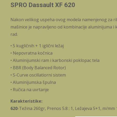
SPRO Dassault XF 620
Nakon velikog uspeha ovog modela namenjenog za ribol
mašinice je napravljeno od kombinacije aluminijuma i 
rad.
• 5 kugličnih + 1 iglični ležaj
• Nepovratna kočnica
• Aluminijumski ram i karbonski poklopac tela
• BBR (Body Balanced Rotor)
• S-Curve oscillatiorni sistem
• Aluminijumska špulna
​• Ručica na uvrtanje
Karakteristike:
620
-Težina 260gr, Prenos 5.8 : 1, Ležajeva 5+1, m/mm 