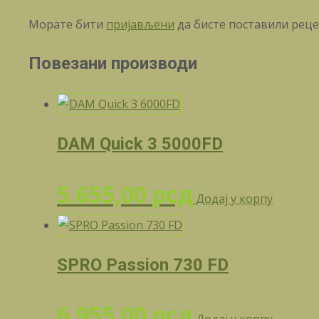
Морате бити
пријављени
да бисте поставили реце
Повезани производи
DAM Quick 3 5000FD
5.655,00
рсд
Додај у корпу
SPRO Passion 730 FD
6.955,00
рсд