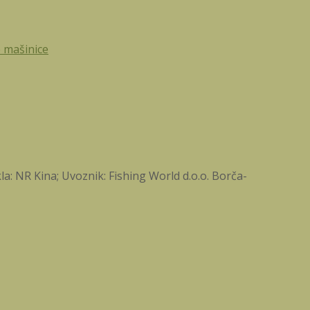
e mašinice
a: NR Kina; Uvoznik: Fishing World d.o.o. Borča-