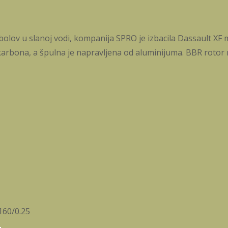
ov u slanoj vodi, kompanija SPRO je izbacila Dassault XF 
karbona, a špulna je napravljena od aluminijuma. BBR rotor
160/0.25