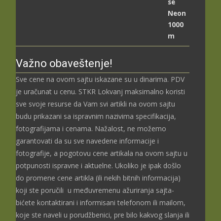
од
2.489,00 рсд
до
3.699,00 рсд
Važno obaveštenje!
Sve cene na ovom sajtu iskazane su u dinarima. PDV
je uračunat u cenu. STKR Lokvanj maksimalno koristi
sve svoje resurse da Vam svi artikli na ovom sajtu
budu prikazani sa ispravnim nazivima specifikacija,
fotografijama i cenama. Nažalost, ne možemo
garantovati da su sve navedene informacije i
fotografije, a pogotovu cene artikala na ovom sajtu u
potpunosti ispravne i aktuelne. Ukoliko je ipak došlo
do promene cene artikla (ili nekih bitnih informacija)
koji ste poručili u međuvremenu ažuriranja sajta-
bićete kontaktirani i informisani telefonom ili mailom,
koje ste naveli u porudžbenici, pre bilo kakvog slanja ili