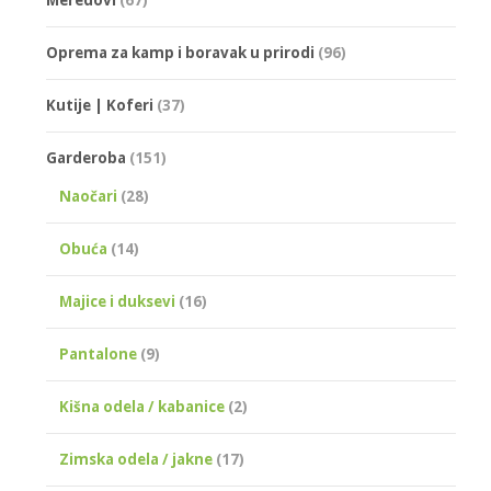
Meredovi
(67)
Oprema za kamp i boravak u prirodi
(96)
Kutije | Koferi
(37)
Garderoba
(151)
Naočari
(28)
Obuća
(14)
Majice i duksevi
(16)
Pantalone
(9)
Kišna odela / kabanice
(2)
Zimska odela / jakne
(17)