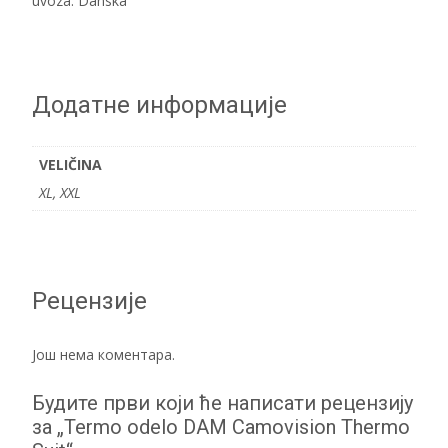
uvoza: Danska
Додатне информације
VELIČINA
XL, XXL
Рецензије
Још нема коментара.
Будите први који ће написати рецензију
за „Termo odelo DAM Camovision Thermo