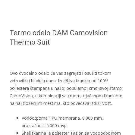
Termo odelo DAM Camovision
Thermo Suit
Ovo dvodelno odelo će vas zagrejati i osušiti tokom
vetrovitih i hladnih dana. Izdržljiva tkanina od 100%
poliestera štampana u našoj popularnoj crno-sivoj štampi
CamoVision, u kombinaciji sa crnom, ojačanom tkaninom
na najizloženijim mestima, što povećava izdržljivost.
Vodootporna TPU membrana, 8.000 mm,
prozračnost 5.000 mvp
Shell tkanina je poliester Taslon sa vodoodbojnom