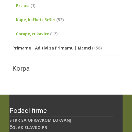
Prsluci
(1)
Kape, kačketi, šeširi
(52)
Čarape, rukavice
(12)
Primame | Aditivi za Primamu | Mamci
(158)
Korpa
Podaci firme
STKR SA OPRAVKOM LOKVANJ
ČOLAK SLAVKO PR