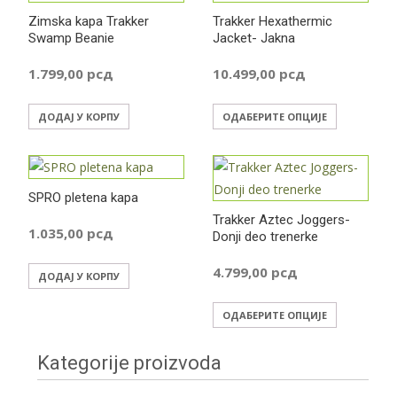
варијанти.
варијанти
Zimska kapa Trakker
Trakker Hexathermic
Опције
Опције
Swamp Beanie
Jacket- Jakna
могу
могу
бити
бити
1.799,00
рсд
10.499,00
рсд
изабране
изабране
Овај
на
на
ДОДАЈ У КОРПУ
ОДАБЕРИТЕ ОПЦИЈЕ
производ
страници
страници
има
производа.
производа
више
SPRO pletena kapa
варијанти
Trakker Aztec Joggers-
Опције
1.035,00
рсд
Donji deo trenerke
могу
бити
4.799,00
рсд
ДОДАЈ У КОРПУ
изабране
Овај
на
ОДАБЕРИТЕ ОПЦИЈЕ
производ
страници
има
производа
Kategorije proizvoda
више