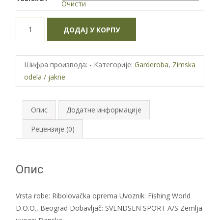
Очисти
Termo
ДОДАЈ У КОРПУ
odelo
DAM
Camovision
Шифра производа:
-
Категорије:
Garderoba
,
Zimska
Thermo
odela / jakne
Suit
количина
Опис
Додатне информације
Рецензије (0)
Опис
Vrsta robe: Ribolovačka oprema Uvoznik: Fishing World
D.O.O., Beograd Dobavljač: SVENDSEN SPORT A/S Zemlja