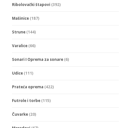
варијанти
Ribolovački štapovi
(392)
Опције
могу
Mašinice
(187)
бити
изабране
Strune
(144)
на
страници
Varalice
(66)
производа
Sonari I Oprema za sonare
(6)
Udice
(111)
Prateća oprema
(422)
Futrole i torbe
(115)
Čuvarke
(20)