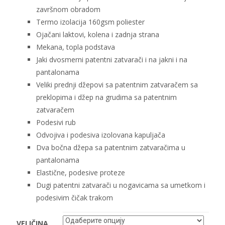
završnom obradom
Termo izolacija 160gsm poliester
Ojačani laktovi, kolena i zadnja strana
Mekana, topla podstava
Jaki dvosmerni patentni zatvarači i na jakni i na
pantalonama
Veliki prednji džepovi sa patentnim zatvaračem sa
preklopima i džep na grudima sa patentnim
zatvaračem
Podesivi rub
Odvojiva i podesiva izolovana kapuljača
Dva bočna džepa sa patentnim zatvaračima u
pantalonama
Elastične, podesive proteze
Dugi patentni zatvarači u nogavicama sa umetkom i
podesivim čičak trakom
VELIČINA