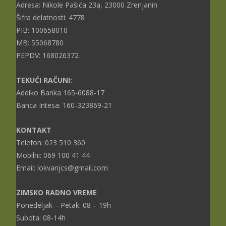
Adresa: Nikole Pašića 23a, 23000 Zrenjanin
Šifra delatnosti: 4778
PIB: 100658010
MB: 55068780
PEPDV: 168026372
TEKUĆI RAČUNI:
Addiko Banka 165-6088-17
Banca Intesa: 160-323869-21
KONTAKT
Telefon: 023 510 360
Mobilni: 069 100 41 44
Email: lokvanjcs@gmail.com
ZIMSKO RADNO VREME
Ponedeljak – Petak: 08 – 19h
Subota: 08-14h