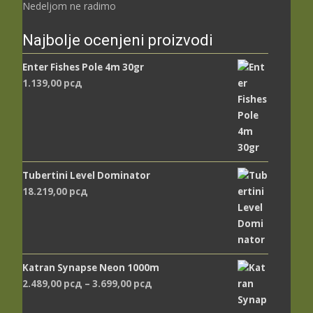
Nedeljom ne radimo
Najbolje ocenjeni proizvodi
Enter Fishes Pole 4m 30gr
1.139,00
рсд
Tubertini Level Dominator
18.219,00
рсд
Katran Synapse Neon 1000m
Распон
2.489,00
рсд
–
3.699,00
рсд
цена: