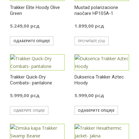
Trakker Elite Hoody Olive
Mustad polarizacione
Green
naočare HP105A-1
5.249,00
рсд
1.899,00
рсд
Овај
ОДАБЕРИТЕ ОПЦИЈЕ
ПРОЧИТАЈТЕ ЈОШ
производ
има
више
варијанти.
Trakker Quick-Dry
Dukserica Trakker Aztec
Опције
Combats- pantalone
Hoody
могу
бити
5.999,00
рсд
5.999,00
рсд
изабране
Овај
Овај
на
ОДАБЕРИТЕ ОПЦИЈЕ
ОДАБЕРИТЕ ОПЦИЈЕ
производ
производ
страници
има
има
производа.
више
више