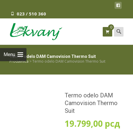
023 / 510 360
0
Search
for:
Menu
Termo odelo DAM Camovision Thermo Suit
Prodavnica
>
Termo odelo DAM Camovision Thermo Suit
Termo odelo DAM
Camovision Thermo
Suit
19.799,00
рсд