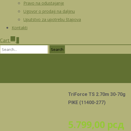
Pravo na odustajanje
Ugovor o prodaji na daljinu
Uputstvo za upotrebu štapova
Kontakti
Cart
0
Search
for:
TriForce TS 2.70m 30-70g
PIKE (11400-277)
5.799,00
рсд