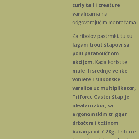
curly tail i creature
varalicama
na
odgovarajućim montažama.
Za ribolov pastrmki, tu su
lagani trout štapovi sa
polu paraboličnom
akcijom.
Kada koristite
male ili srednje velike
voblere i silikonske
varalice uz multiplikator,
Triforce Caster štap je
idealan izbor, sa
ergonomskim trigger
držačem i težinom
bacanja od 7-28g.
Triforce