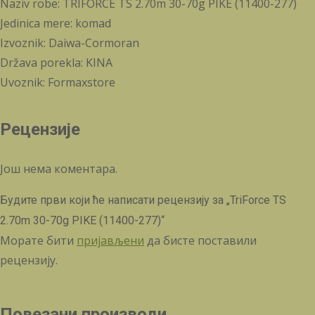
Naziv robe: TRIFORCE TS 2.70m 30-70g PIKE (11400-277)
Jedinica mere: komad
Izvoznik: Daiwa-Cormoran
Država porekla: KINA
Uvoznik: Formaxstore
Рецензије
Још нема коментара.
Будите први који ће написати рецензију за „TriForce TS
2.70m 30-70g PIKE (11400-277)“
Морате бити
пријављени
да бисте поставили
рецензију.
Повезани производи