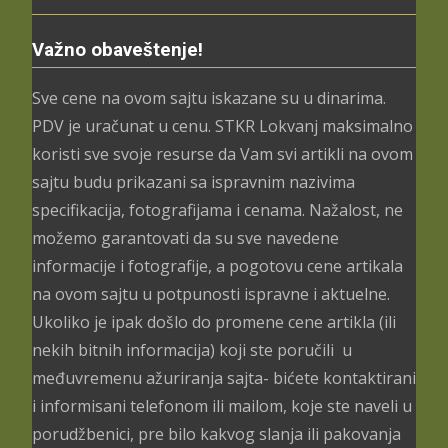
до
3.699,00 рсд
Važno obaveštenje!
Sve cene na ovom sajtu iskazane su u dinarima.
PDV je uračunat u cenu. STKR Lokvanj maksimalno
koristi sve svoje resurse da Vam svi artikli na ovom
sajtu budu prikazani sa ispravnim nazivima
specifikacija, fotografijama i cenama. Nažalost, ne
možemo garantovati da su sve navedene
informacije i fotografije, a pogotovu cene artikala
na ovom sajtu u potpunosti ispravne i aktuelne.
Ukoliko je ipak došlo do promene cene artikla (ili
nekih bitnih informacija) koji ste poručili u
međuvremenu ažuriranja sajta- bićete kontaktirani
i informisani telefonom ili mailom, koje ste naveli u
porudžbenici, pre bilo kakvog slanja ili pakovanja