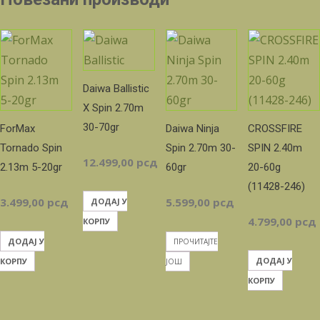
Daiwa Ballistic
X Spin 2.70m
30-70gr
ForMax
Daiwa Ninja
CROSSFIRE
Tornado Spin
Spin 2.70m 30-
SPIN 2.40m
12.499,00
рсд
2.13m 5-20gr
60gr
20-60g
(11428-246)
3.499,00
рсд
5.599,00
рсд
ДОДАЈ У
4.799,00
рсд
КОРПУ
ДОДАЈ У
ПРОЧИТАЈТЕ
ДОДАЈ У
КОРПУ
ЈОШ
КОРПУ