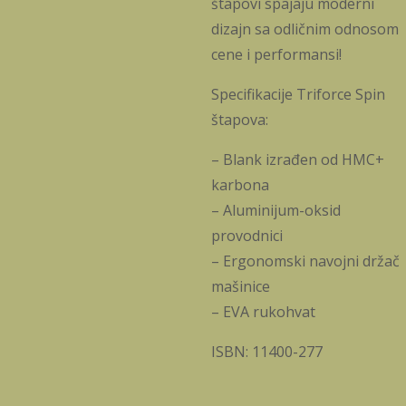
štapovi spajaju moderni
dizajn sa odličnim odnosom
cene i performansi!
Specifikacije Triforce Spin
štapova:
– Blank izrađen od HMC+
karbona
– Aluminijum-oksid
provodnici
– Ergonomski navojni držač
mašinice
– EVA rukohvat
ISBN: 11400-277