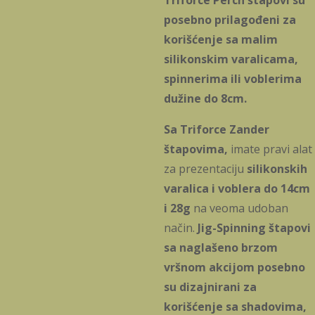
Triforce Perch štapovi
su
posebno prilagođeni za
korišćenje sa malim
silikonskim varalicama,
spinnerima ili voblerima
dužine do 8cm.
Sa Triforce Zander
štapovima,
imate pravi alat
za prezentaciju
silikonskih
varalica i voblera do 14cm
i 28g
na veoma udoban
način.
Jig-Spinning štapovi
sa naglašeno brzom
vršnom akcijom posebno
su dizajnirani za
korišćenje sa shadovima,