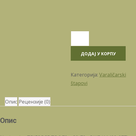
TriForce
TS
2.70m
ДОДАЈ У КОРПУ
30-
70g
Категорија:
Varaličarski
PIKE
štapovi
(11400-
277)
Опис
Рецензије (0)
количина
Опис