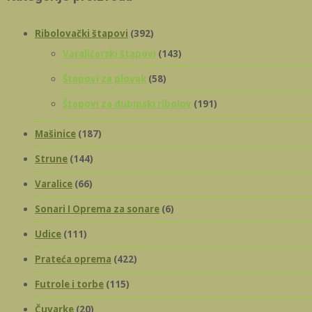
Ribolovački štapovi
(392)
Varaličarski štapovi
(143)
Štapovi za plovak
(58)
Štapovi za dubinski ribolov
(191)
Mašinice
(187)
Strune
(144)
Varalice
(66)
Sonari I Oprema za sonare
(6)
Udice
(111)
Prateća oprema
(422)
Futrole i torbe
(115)
Čuvarke
(20)