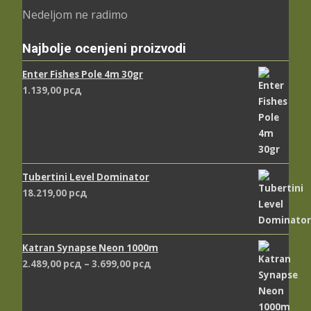
Nedeljom ne radimo
Najbolje ocenjeni proizvodi
Enter Fishes Pole 4m 30gr
1.139,00
рсд
Tubertini Level Dominator
18.219,00
рсд
Katran Synapse Neon 1000m
Распон
2.489,00
рсд
–
3.699,00
рсд
цена:
од
2.489,00 рсд