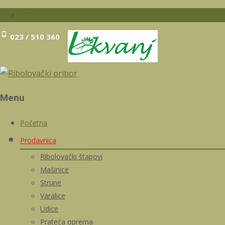
023 / 510 360
Menu
Skip
Početna
to
Prodavnica
content
Ribolovački štapovi
Mašinice
Strune
Varalice
Udice
Prateća oprema