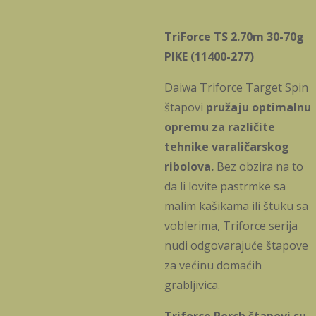
TriForce TS 2.70m 30-70g
PIKE (11400-277)
Daiwa Triforce Target Spin
štapovi
pružaju optimalnu
opremu za različite
tehnike varaličarskog
ribolova.
Bez obzira na to
da li lovite pastrmke sa
malim kašikama ili štuku sa
voblerima, Triforce serija
nudi odgovarajuće štapove
za većinu domaćih
grabljivica.