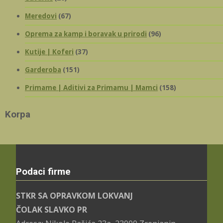
Meredovi
(67)
Oprema za kamp i boravak u prirodi
(96)
Kutije | Koferi
(37)
Garderoba
(151)
Primame | Aditivi za Primamu | Mamci
(158)
Korpa
Podaci firme
STKR SA OPRAVKOM LOKVANJ
ČOLAK SLAVKO PR