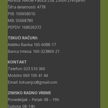
Adresa: Nikole Pašića 23a, 23000 Zrenjanin
Šifra delatnosti: 4778
PIB: 100658010
MB: 55068780
PEPDV: 168026372
TEKUĆI RAČUNI:
Addiko Banka 165-6088-17
Banca Intesa: 160-323869-21
KONTAKT
Telefon: 023 510 360
Mobilni: 069 100 41 44
Email: lokvanjcs@gmail.com
ZIMSKO RADNO VREME
Ponedeljak – Petak: 08 – 19h
Subota: 08-14h