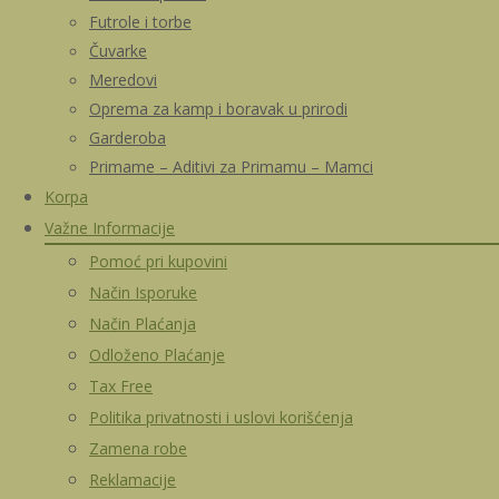
Futrole i torbe
Čuvarke
Meredovi
Oprema za kamp i boravak u prirodi
Garderoba
Primame – Aditivi za Primamu – Mamci
Korpa
Važne Informacije
Pomoć pri kupovini
Način Isporuke
Način Plaćanja
Odloženo Plaćanje
Tax Free
Politika privatnosti i uslovi korišćenja
Zamena robe
Reklamacije