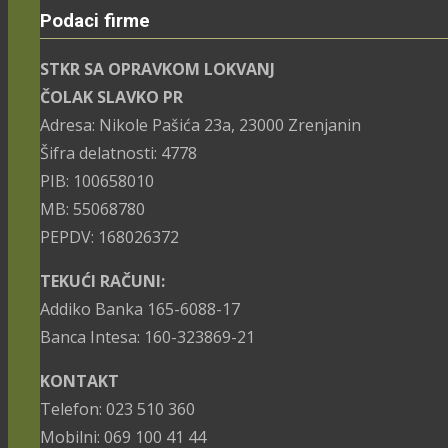
Podaci firme
STKR SA OPRAVKOM LOKVANJ
ČOLAK SLAVKO PR
Adresa: Nikole Pašića 23a, 23000 Zrenjanin
Šifra delatnosti: 4778
PIB: 100658010
MB: 55068780
PEPDV: 168026372
TEKUĆI RAČUNI:
Addiko Banka 165-6088-17
Banca Intesa: 160-323869-21
KONTAKT
Telefon: 023 510 360
Mobilni: 069 100 41 44