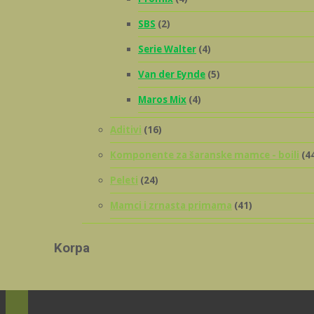
SBS
(2)
Serie Walter
(4)
Van der Eynde
(5)
Maros Mix
(4)
Aditivi
(16)
Komponente za šaranske mamce - boili
(4
Peleti
(24)
Mamci i zrnasta primama
(41)
Korpa