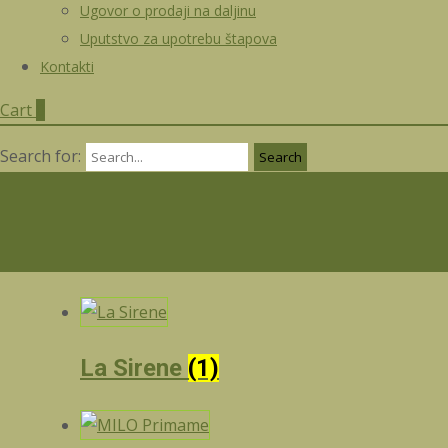
Ugovor o prodaji na daljinu
Uputstvo za upotrebu štapova
Kontakti
Cart
0
Search for:
La Sirene
(1)