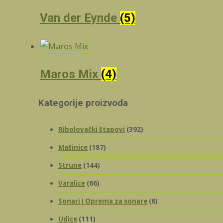
Van der Eynde
(5)
Maros Mix
(4)
Kategorije proizvoda
Ribolovački štapovi
(392)
Mašinice
(187)
Strune
(144)
Varalice
(66)
Sonari I Oprema za sonare
(6)
Udice
(111)