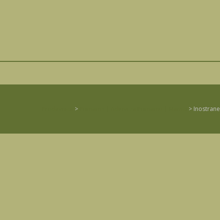
Prodavnica
>
Primame | Aditivi za Primamu | Mamci
>
Inostrane