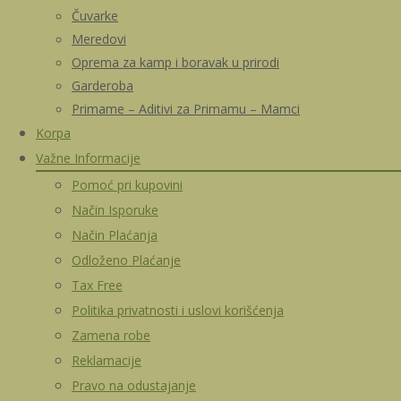
Čuvarke
Meredovi
Oprema za kamp i boravak u prirodi
Garderoba
Primame – Aditivi za Primamu – Mamci
Korpa
Važne Informacije
Pomoć pri kupovini
Način Isporuke
Način Plaćanja
Odloženo Plaćanje
Tax Free
Politika privatnosti i uslovi korišćenja
Zamena robe
Reklamacije
Pravo na odustajanje