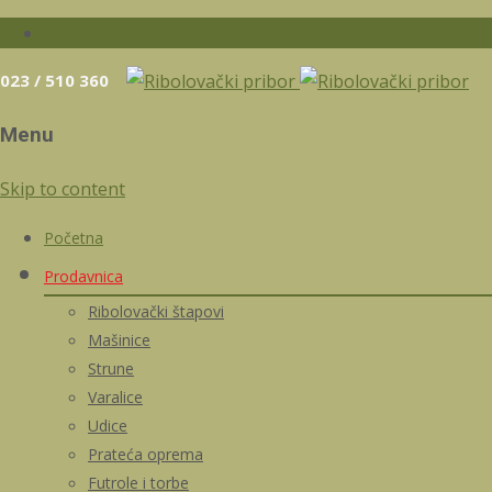
023 / 510 360
Menu
Skip to content
Početna
Prodavnica
Ribolovački štapovi
Mašinice
Strune
Varalice
Udice
Prateća oprema
Futrole i torbe