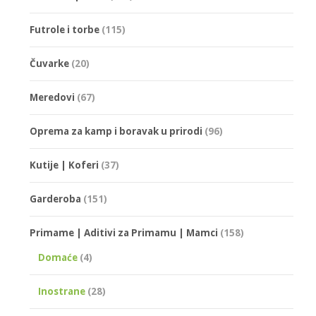
Futrole i torbe
(115)
Čuvarke
(20)
Meredovi
(67)
Oprema za kamp i boravak u prirodi
(96)
Kutije | Koferi
(37)
Garderoba
(151)
Primame | Aditivi za Primamu | Mamci
(158)
Domaće
(4)
Inostrane
(28)