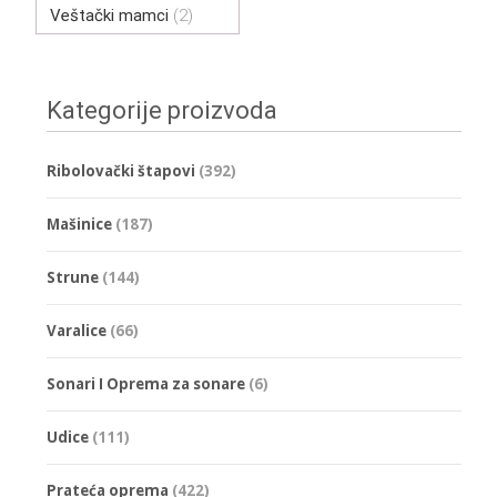
Veštački mamci
(2)
Kategorije proizvoda
Ribolovački štapovi
(392)
Mašinice
(187)
Strune
(144)
Varalice
(66)
Sonari I Oprema za sonare
(6)
Udice
(111)
Prateća oprema
(422)