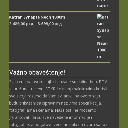
Katran Synapse Neon 1000m
Распон
2.489,00
рсд
–
3.699,00
рсд
цена:
од
2.489,00 рсд
до
3.699,00 рсд
Važno obaveštenje!
Sve cene na ovom sajtu iskazane su u dinarima. PDV
je uračunat u cenu. STKR Lokvanj maksimalno koristi
sve svoje resurse da Vam svi artikli na ovom sajtu
budu prikazani sa ispravnim nazivima specifikacija,
fotografijama i cenama. Nažalost, ne možemo
garantovati da su sve navedene informacije i
fotografije, a pogotovu cene artikala na ovom sajtu u