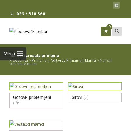
023 / 510 360
0
Search
for:
Menu
Mamci i zrnasta primama
Prodavnica
>
Primame | Aditivi za Primamu | Mamci
>
Mamci i
zrnasta primama
Gotovi- pripremljeni
Sirovi
(3)
(36)