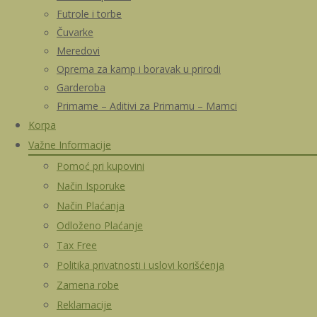
Futrole i torbe
Čuvarke
Meredovi
Oprema za kamp i boravak u prirodi
Garderoba
Primame – Aditivi za Primamu – Mamci
Korpa
Važne Informacije
Pomoć pri kupovini
Način Isporuke
Način Plaćanja
Odloženo Plaćanje
Tax Free
Politika privatnosti i uslovi korišćenja
Zamena robe
Reklamacije