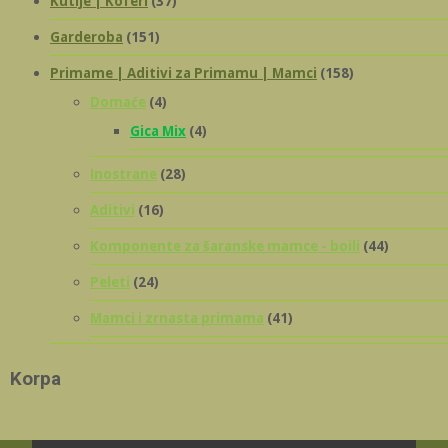
Kutije | Koferi
(37)
Garderoba
(151)
Primame | Aditivi za Primamu | Mamci
(158)
Domaće
(4)
Gica Mix
(4)
Inostrane
(28)
Aditivi
(16)
Komponente za šaranske mamce - boili
(44)
Peleti
(24)
Mamci i zrnasta primama
(41)
Korpa