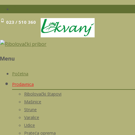
023 / 510 360
Menu
Skip
Početna
to
Prodavnica
content
Ribolovački štapovi
Mašinice
Strune
Varalice
Udice
Prateća oprema