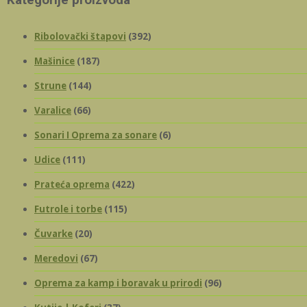
Kategorije proizvoda
Ribolovački štapovi
(392)
Mašinice
(187)
Strune
(144)
Varalice
(66)
Sonari I Oprema za sonare
(6)
Udice
(111)
Prateća oprema
(422)
Futrole i torbe
(115)
Čuvarke
(20)
Meredovi
(67)
Oprema za kamp i boravak u prirodi
(96)