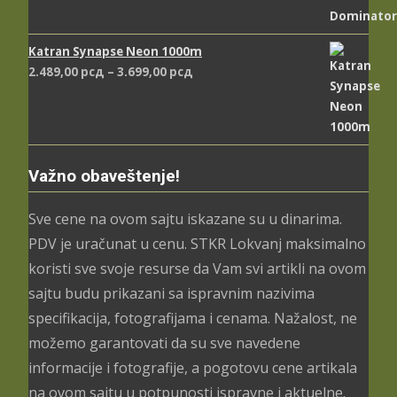
Katran Synapse Neon 1000m
Распон
2.489,00
рсд
–
3.699,00
рсд
цена:
од
2.489,00 рсд
до
3.699,00 рсд
Važno obaveštenje!
Sve cene na ovom sajtu iskazane su u dinarima.
PDV je uračunat u cenu. STKR Lokvanj maksimalno
koristi sve svoje resurse da Vam svi artikli na ovom
sajtu budu prikazani sa ispravnim nazivima
specifikacija, fotografijama i cenama. Nažalost, ne
možemo garantovati da su sve navedene
informacije i fotografije, a pogotovu cene artikala
na ovom sajtu u potpunosti ispravne i aktuelne.