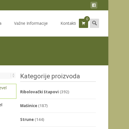
0
Search
a
Važne Informacije
Kontakti
for:
Kategorije proizvoda
Ribolovački štapovi
(392)
el
Mašinice
(187)
Strune
(144)