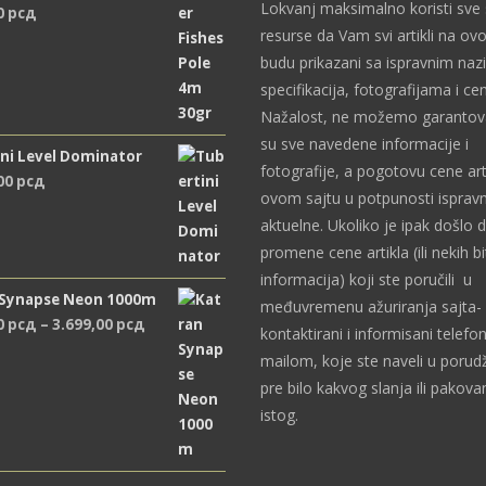
Lokvanj maksimalno koristi sve
0
рсд
resurse da Vam svi artikli na ov
budu prikazani sa ispravnim naz
specifikacija, fotografijama i c
Nažalost, ne možemo garantova
su sve navedene informacije i
ni Level Dominator
fotografije, a pogotovu cene art
,00
рсд
ovom sajtu u potpunosti ispravn
aktuelne. Ukoliko je ipak došlo 
promene cene artikla (ili nekih bi
informacija) koji ste poručili u
 Synapse Neon 1000m
međuvremenu ažuriranja sajta- 
Распон
0
рсд
–
3.699,00
рсд
kontaktirani i informisani telefon
цена:
mailom, koje ste naveli u porudž
од
pre bilo kakvog slanja ili pakova
2.489,00 рсд
istog.
до
3.699,00 рсд