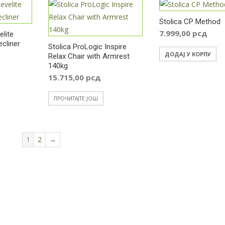
Stolica CP Method
7.999,00
рсд
elite
cliner
Stolica ProLogic Inspire
ДОДАЈ У КОРПУ
Relax Chair with Armrest
140kg
15.715,00
рсд
ПРОЧИТАЈТЕ ЈОШ
1
2
→