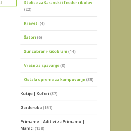
Stolice za šaranski i feeder ribolov
(22)
Kreveti
(4)
Šatori
(6)
Suncobrani-kišobrani
(14)
Vreće za spavanje
(3)
Ostala oprema za kampovanje
(39)
Kutije | Koferi
(37)
Garderoba
(151)
Primame | Aditivi za Primamu |
Mamci
(158)