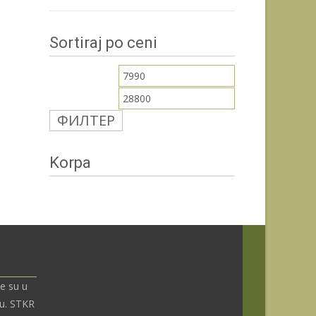
Sortiraj po ceni
Минимална
Максимална
цена
цена
ФИЛТЕР
Korpa
e su u
nu. STKR