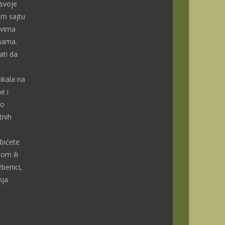
 svoje
om sajtu
ivima
enama.
ti da
ikala na
e i
do
tnih
bićete
om ili
benici,
nja