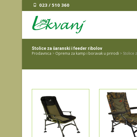
023 / 510 360
Stolice za šaranski i feeder ribolov
Prodavnica
>
Oprema za kamp i boravak u prirodi
>
Stolice 