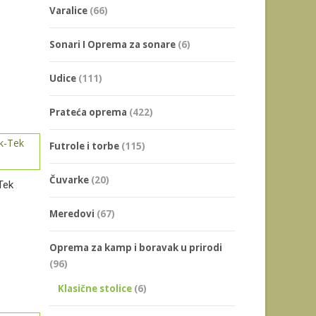
Varalice
(66)
Sonari I Oprema za sonare
(6)
Udice
(111)
Prateća oprema
(422)
Futrole i torbe
(115)
Čuvarke
(20)
Tek
Meredovi
(67)
Oprema za kamp i boravak u prirodi
(96)
Klasične stolice
(6)