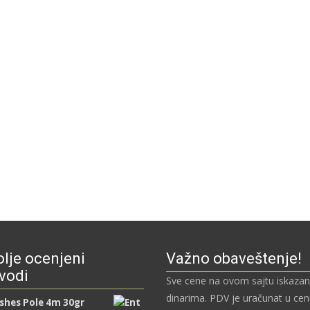
lje ocenjeni
Važno obaveštenje!
vodi
Sve cene na ovom sajtu iskazan
dinarima. PDV je uračunat u ce
ishes Pole 4m 30gr