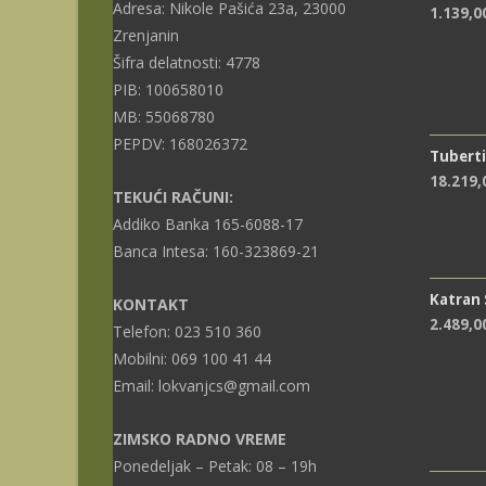
Adresa: Nikole Pašića 23a, 23000
1.139,0
Zrenjanin
Šifra delatnosti: 4778
PIB: 100658010
MB: 55068780
PEPDV: 168026372
Tuberti
18.219
TEKUĆI RAČUNI:
Addiko Banka 165-6088-17
Banca Intesa: 160-323869-21
Katran
KONTAKT
2.489,0
Telefon: 023 510 360
Mobilni: 069 100 41 44
Email: lokvanjcs@gmail.com
ZIMSKO RADNO VREME
Ponedeljak – Petak: 08 – 19h