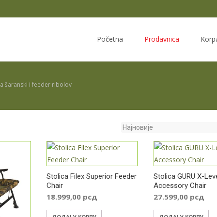
Skip
to
Početna
Prodavnica
Korp
content
za šaranski i feeder ribolov
Stolica Filex Superior Feeder
Stolica GURU X-Lev
Chair
Accessory Chair
18.999,00
рсд
27.599,00
рсд
ДОДАЈ У КОРПУ
ДОДАЈ У КОРПУ