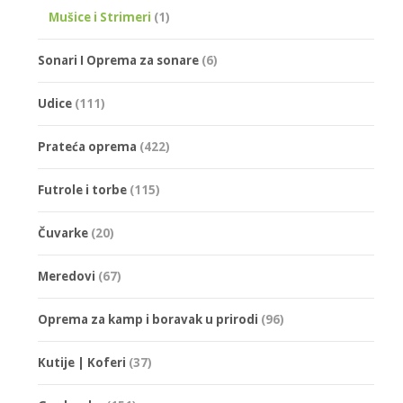
Mušice i Strimeri
(1)
Sonari I Oprema za sonare
(6)
Udice
(111)
Prateća oprema
(422)
Futrole i torbe
(115)
Čuvarke
(20)
Meredovi
(67)
Oprema za kamp i boravak u prirodi
(96)
Kutije | Koferi
(37)