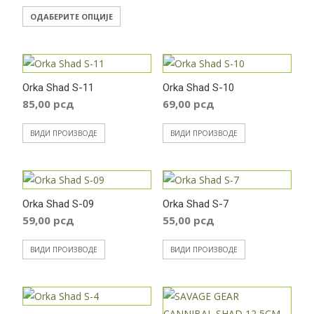
Овај
ОДАБЕРИТЕ ОПЦИЈЕ
производ
има
више
варијанти.
Orka Shad S-11
Orka Shad S-10
Опције
85,00
рсд
69,00
рсд
могу
ВИДИ ПРОИЗВОДЕ
ВИДИ ПРОИЗВОДЕ
бити
изабране
на
страници
Orka Shad S-09
Orka Shad S-7
производа.
59,00
рсд
55,00
рсд
ВИДИ ПРОИЗВОДЕ
ВИДИ ПРОИЗВОДЕ