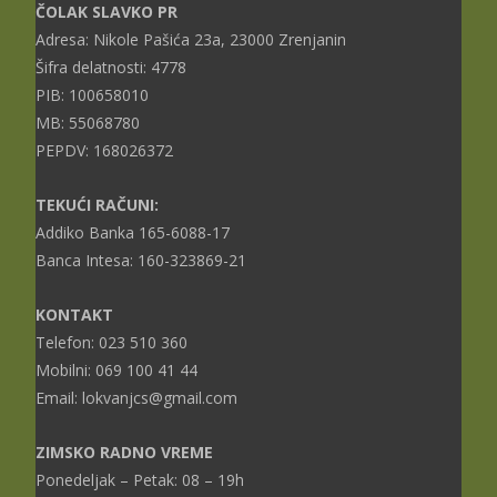
ČOLAK SLAVKO PR
Adresa: Nikole Pašića 23a, 23000 Zrenjanin
Šifra delatnosti: 4778
PIB: 100658010
MB: 55068780
PEPDV: 168026372
TEKUĆI RAČUNI:
Addiko Banka 165-6088-17
Banca Intesa: 160-323869-21
KONTAKT
Telefon: 023 510 360
Mobilni: 069 100 41 44
Email: lokvanjcs@gmail.com
ZIMSKO RADNO VREME
Ponedeljak – Petak: 08 – 19h