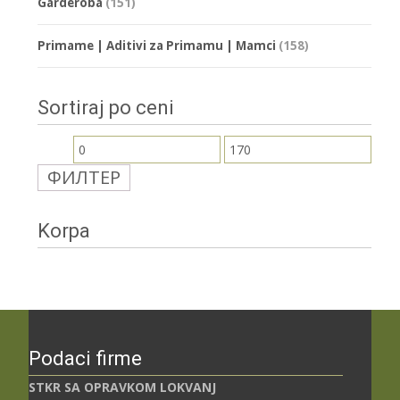
Garderoba
(151)
Primame | Aditivi za Primamu | Mamci
(158)
Sortiraj po ceni
Минимална
Максимална
ФИЛТЕР
цена
цена
Korpa
Podaci firme
STKR SA OPRAVKOM LOKVANJ