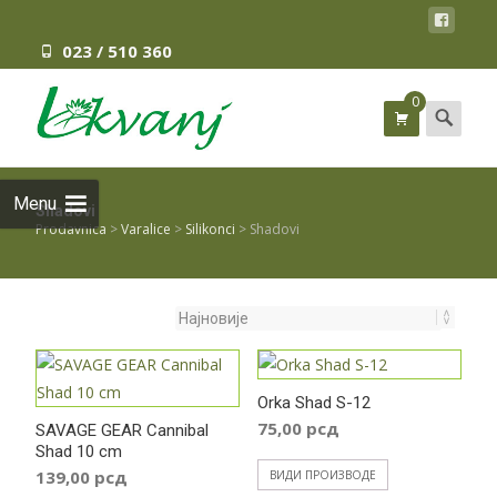
023 / 510 360
0
Search
for:
Menu
Shadovi
Prodavnica
>
Varalice
>
Silikonci
>
Shadovi
Orka Shad S-12
75,00
рсд
SAVAGE GEAR Cannibal
Shad 10 cm
139,00
рсд
ВИДИ ПРОИЗВОДЕ