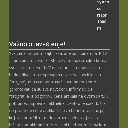
цена:
од
2.489,00 рсд
до
3.699,00 рсд
Važno obaveštenje!
Sve cene na ovom sajtu iskazane su u dinarima. PDV
je uračunat u cenu. STKR Lokvanj maksimalno koristi
sve svoje resurse da Vam svi artikli na ovom sajtu
budu prikazani sa ispravnim nazivima specifikacija,
fotografijama i cenama. Nažalost, ne možemo
garantovati da su sve navedene informacije i
fotografije, a pogotovu cene artikala na ovom sajtu u
potpunosti ispravne i aktuelne. Ukoliko je ipak došlo
do promene cene artikla (ili nekih bitnih informacija)
koji ste poručili u međuvremenu ažuriranja sajta-
bićete kontaktirani i informisani telefonom ili mailom,