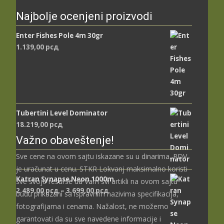
Najbolje ocenjeni proizvodi
Enter Fishes Pole 4m 30gr
1.139,00
рсд
Tubertini Level Dominator
18.219,00
рсд
Važno obaveštenje!
Sve cene na ovom sajtu iskazane su u dinarima. PDV
je uračunat u cenu. STKR Lokvanj maksimalno koristi
Katran Synapse Neon 1000m
sve svoje resurse da Vam svi artikli na ovom sajtu
Распон
2.489,00
рсд
–
3.699,00
рсд
budu prikazani sa ispravnim nazivima specifikacija,
цена:
fotografijama i cenama. Nažalost, ne možemo
од
garantovati da su sve navedene informacije i