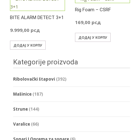
Rig Foam – CSRF
BITE ALARM DETECT 3+1
169,00
рсд
9.999,00
рсд
ДОДАЈ У КОРПУ
ДОДАЈ У КОРПУ
Kategorije proizvoda
Ribolovački štapovi
(392)
Mašinice
(187)
Strune
(144)
Varalice
(66)
Sonari I Oprema za sonare
(6)