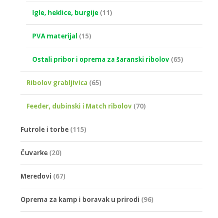
Igle, heklice, burgije
(11)
PVA materijal
(15)
Ostali pribor i oprema za šaranski ribolov
(65)
Ribolov grabljivica
(65)
Feeder, dubinski i Match ribolov
(70)
Futrole i torbe
(115)
Čuvarke
(20)
Meredovi
(67)
Oprema za kamp i boravak u prirodi
(96)