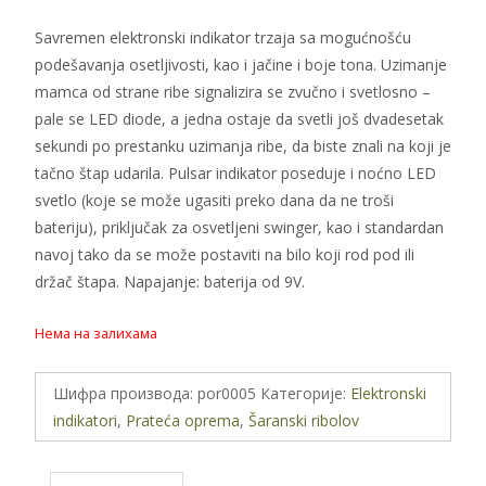
Savremen elektronski indikator trzaja sa mogućnošću
podešavanja osetljivosti, kao i jačine i boje tona. Uzimanje
mamca od strane ribe signalizira se zvučno i svetlosno –
pale se LED diode, a jedna ostaje da svetli još dvadesetak
sekundi po prestanku uzimanja ribe, da biste znali na koji je
tačno štap udarila. Pulsar indikator poseduje i noćno LED
svetlo (koje se može ugasiti preko dana da ne troši
bateriju), priključak za osvetljeni swinger, kao i standardan
navoj tako da se može postaviti na bilo koji rod pod ili
držač štapa. Napajanje: baterija od 9V.
Нема на залихама
Шифра производа:
por0005
Категорије:
Elektronski
indikatori
,
Prateća oprema
,
Šaranski ribolov