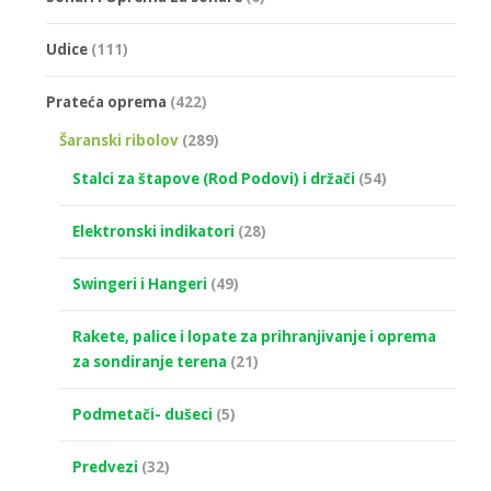
Udice
(111)
Prateća oprema
(422)
Šaranski ribolov
(289)
Stalci za štapove (Rod Podovi) i držači
(54)
Elektronski indikatori
(28)
Swingeri i Hangeri
(49)
Rakete, palice i lopate za prihranjivanje i oprema
za sondiranje terena
(21)
Podmetači- dušeci
(5)
Predvezi
(32)