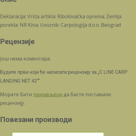
Deklaracija: Vrsta artikla: Ribolovačka oprema; Zemlja
porekla: NR Kina; Uvoznik: Carpologija d.o.o. Beograd
Рецензије
Још нема коментара.
Будите први који ће написати рецензију за „C LINE CARP
LANDING NET 42″“
Морате бити
пријављени
да бисте поставили
рецензију.
Повезани производи