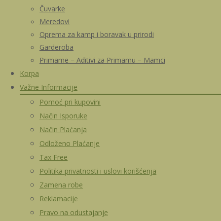
Čuvarke
Meredovi
Oprema za kamp i boravak u prirodi
Garderoba
Primame – Aditivi za Primamu – Mamci
Korpa
Važne Informacije
Pomoć pri kupovini
Način Isporuke
Način Plaćanja
Odloženo Plaćanje
Tax Free
Politika privatnosti i uslovi korišćenja
Zamena robe
Reklamacije
Pravo na odustajanje