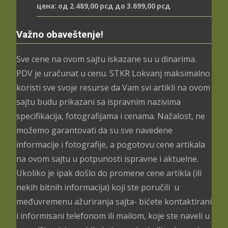
цена: од 2.489,00 рсд до 3.699,00 рсд
Važno obaveštenje!
Sve cene na ovom sajtu iskazane su u dinarima.
PDV je uračunat u cenu. STKR Lokvanj maksimalno
koristi sve svoje resurse da Vam svi artikli na ovom
sajtu budu prikazani sa ispravnim nazivima
specifikacija, fotografijama i cenama. Nažalost, ne
možemo garantovati da su sve navedene
informacije i fotografije, a pogotovu cene artikala
na ovom sajtu u potpunosti ispravne i aktuelne.
Ukoliko je ipak došlo do promene cene artikla (ili
nekih bitnih informacija) koji ste poručili u
međuvremenu ažuriranja sajta- bićete kontaktirani
i informisani telefonom ili mailom, koje ste naveli u