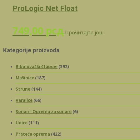
ProLogic Net Float
749,00
рсд
Прочитајте још
Kategorije proizvoda
Ribolovački štapovi
(392)
Mašinice
(187)
Strune
(144)
Varalice
(66)
Sonari I Oprema za sonare
(6)
Udice
(111)
Prateća oprema
(422)