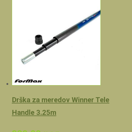
Drška za meredov Winner Tele
Handle 3.25m