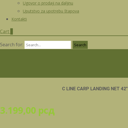
Ugovor o prodaji na daljinu
Uputstvo za upotrebu štapova
Kontakti
Cart
0
Search for:
C LINE CARP LANDING NET 42″
3.199,00
рсд