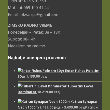
Telefon: 023 510 360
Mobilni: 069 100 41 44
Email: lokvanjcs@gmail.com
ZIMSKO RADNO VREME
Ponedeljak – Petak: 08 – 19h
Subota: 08-14h
Nedeljom ne radimo
Najbolje ocenjeni proizvodi
Enter Fishes Pole 4m
30gr
1.139,00
рсд
Tubertini Level
Dominator
18.219,00
рсд
Katran Synapse
Neon 1000m
2.489,00
рсд
–
3.699,00
рсд
Распон