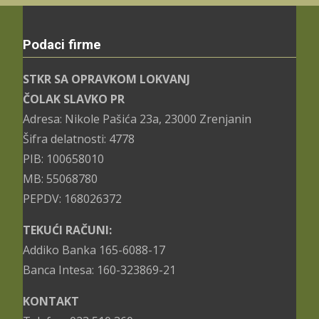
Podaci firme
STKR SA OPRAVKOM LOKVANJ
ČOLAK SLAVKO PR
Adresa: Nikole Pašića 23a, 23000 Zrenjanin
Šifra delatnosti: 4778
PIB: 100658010
MB: 55068780
PEPDV: 168026372
TEKUĆI RAČUNI:
Addiko Banka 165-6088-17
Banca Intesa: 160-323869-21
KONTAKT