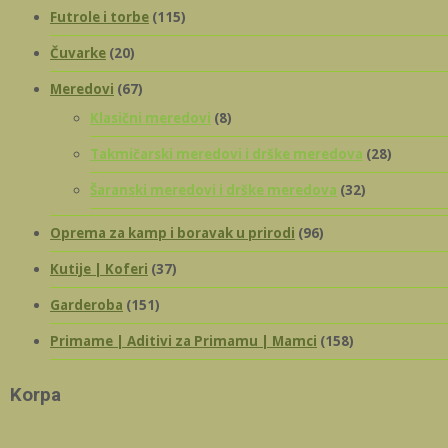
Futrole i torbe
(115)
Čuvarke
(20)
Meredovi
(67)
Klasični meredovi
(8)
Takmičarski meredovi i drške meredova
(28)
Šaranski meredovi i drške meredova
(32)
Oprema za kamp i boravak u prirodi
(96)
Kutije | Koferi
(37)
Garderoba
(151)
Primame | Aditivi za Primamu | Mamci
(158)
Korpa