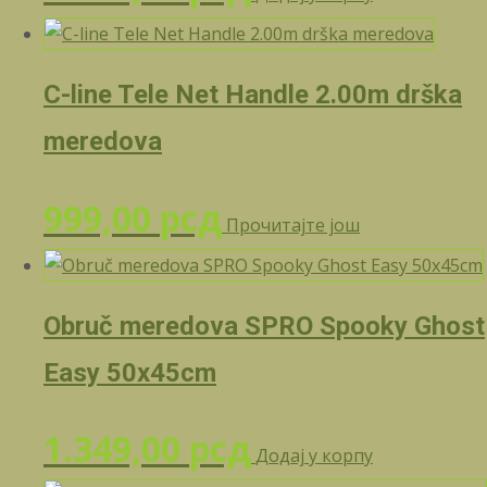
C-line Tele Net Handle 2.00m drška
meredova
999,00
рсд
Прочитајте још
Obruč meredova SPRO Spooky Ghost
Easy 50x45cm
1.349,00
рсд
Додај у корпу