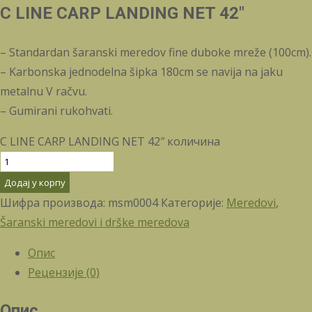
C LINE CARP LANDING NET 42″
– Standardan šaranski meredov fine duboke mreže (100cm).
– Karbonska jednodelna šipka 180cm se navija na jaku
metalnu V račvu.
– Gumirani rukohvati.
C LINE CARP LANDING NET 42″ количина
Додај у корпу
Шифра производа:
msm0004
Категорије:
Meredovi
,
Šaranski meredovi i drške meredova
Опис
Рецензије (0)
Опис