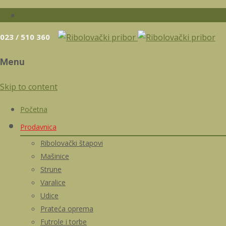
023 / 510 360
Menu
Skip to content
Početna
Prodavnica
Ribolovački štapovi
Mašinice
Strune
Varalice
Udice
Prateća oprema
Futrole i torbe