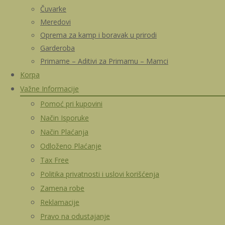
Čuvarke
Meredovi
Oprema za kamp i boravak u prirodi
Garderoba
Primame – Aditivi za Primamu – Mamci
Korpa
Važne Informacije
Pomoć pri kupovini
Način Isporuke
Način Plaćanja
Odloženo Plaćanje
Tax Free
Politika privatnosti i uslovi korišćenja
Zamena robe
Reklamacije
Pravo na odustajanje