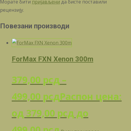
Морате бити
пријављени
да бисте поставили
рецензију.
Повезани производи
ForMax FXN Xenon 300m
379,00
рсд
–
499,00
рсд
Распон цена:
од 379,00 рсд до
499,00 рсд