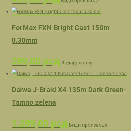
Види производе
ForMax FXN Bright Cast 150m
0.30mm
299,00
рсд
Додај у корпу
Daiwa J-Braid X4 135m Dark Green-
Tamno zelena
1.299,00
рсд
Види производе