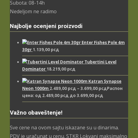
Subota: 08-14h
Nedeljom ne radimo
Najbolje ocenjeni proizvodi
Enter Fishes Pole 4m
30gr
1.139,00
рсд
Tubertini Level
Dominator
18.219,00
рсд
Katran Synapse
Neon 1000m
2.489,00
рсд
–
3.699,00
рсд
Распон
цена: од 2.489,00 рсд до 3.699,00 рсд
Važno obaveštenje!
Sve cene na ovom sajtu iskazane su u dinarima.
PDV je uračunat u cenu. STKR Lokvanj maksimalno