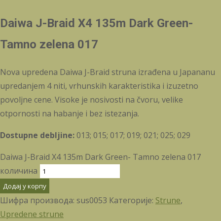
Daiwa J-Braid X4 135m Dark Green-
Tamno zelena 017
Nova upredena Daiwa J-Braid struna izrađena u Japananu
upredanjem 4 niti, vrhunskih karakteristika i izuzetno
povoljne cene. Visoke je nosivosti na čvoru, velike
otpornosti na habanje i bez istezanja.
Dostupne debljine:
013; 015; 017; 019; 021; 025; 029
Daiwa J-Braid X4 135m Dark Green- Tamno zelena 017
количина
Додај у корпу
Шифра производа:
sus0053
Категорије:
Strune
,
Upredene strune