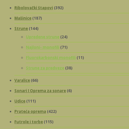
Ribolovački štapovi
(392)
Mašinice
(187)
Strune
(144)
Upredene strune
(24)
Najloni- monofili
(71)
Fluorokarbonski monofili
(11)
Strune za predveze
(38)
Varalice
(66)
Sonari I Oprema za sonare
(6)
Udice
(111)
Prateća oprema
(422)
Futrole i torbe
(115)