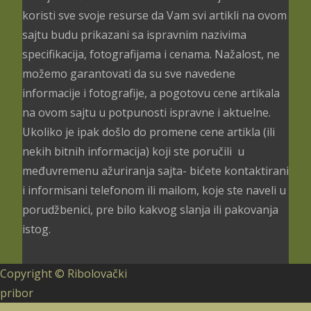
koristi sve svoje resurse da Vam svi artikli na ovom
sajtu budu prikazani sa ispravnim nazivima
specifikacija, fotografijama i cenama. Nažalost, ne
možemo garantovati da su sve navedene
informacije i fotografije, a pogotovu cene artikala
na ovom sajtu u potpunosti ispravne i aktuelne.
Ukoliko je ipak došlo do promene cene artikla (ili
nekih bitnih informacija) koji ste poručili u
međuvremenu ažuriranja sajta- bićete kontaktirani
i informisani telefonom ili mailom, koje ste naveli u
porudžbenici, pre bilo kakvog slanja ili pakovanja
istog.
Copyright © Ribolovački
pribor