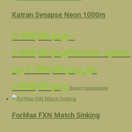
Katran Synapse Neon 1000m
2.489,00
рсд
–
3.699,00
рсд
Распон цена:
од 2.489,00 рсд до
3.699,00 рсд
Види производе
ForMax FXN Match Sinking