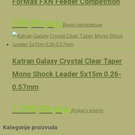
ForMax FXN Feeder Competition
339,00
рсд
Види производе
Katran Galaxy Crystal Clear Taper
Mono Shock Leader 5x15m 0.26-
0.57mm
1.399,00
рсд
Додај у корпу
Kategorije proizvoda