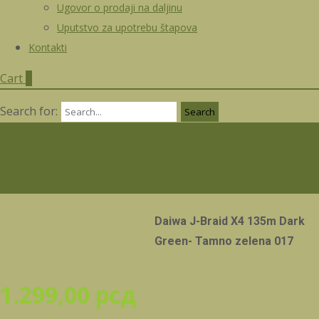
Ugovor o prodaji na daljinu
Uputstvo za upotrebu štapova
Kontakti
Cart
0
Search for:
Daiwa J-Braid X4 135m Dark
Green- Tamno zelena 017
1.299,00
рсд