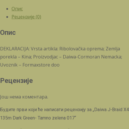
Опис
Рецензије (0)
Опис
DEKLARACIJA: Vrsta artikla: Ribolovačka oprema; Zemlja
porekla – Kina; Proizvodjac – Daiwa-Cormoran Nemacka;
Uvoznik – Formaxstore doo
Рецензије
Још нема коментара.
Будите први који ће написати рецензију за „Daiwa J-Braid X4
135m Dark Green- Tamno zelena 017“