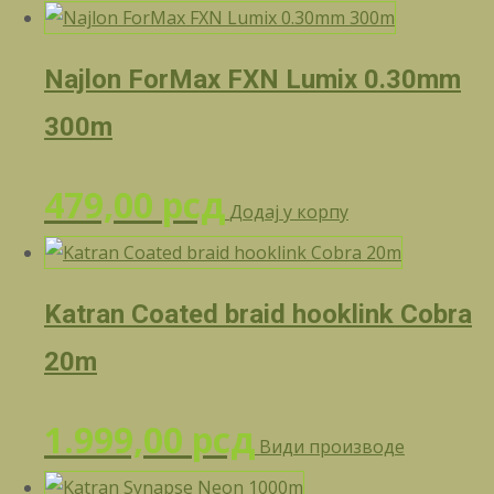
Najlon ForMax FXN Lumix 0.30mm
300m
479,00
рсд
Додај у корпу
Katran Coated braid hooklink Cobra
20m
1.999,00
рсд
Види производе