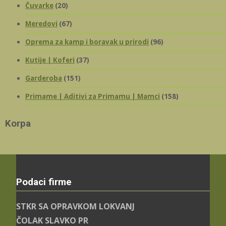
Čuvarke
(20)
Meredovi
(67)
Oprema za kamp i boravak u prirodi
(96)
Kutije | Koferi
(37)
Garderoba
(151)
Primame | Aditivi za Primamu | Mamci
(158)
Korpa
Podaci firme
STKR SA OPRAVKOM LOKVANJ
ČOLAK SLAVKO PR