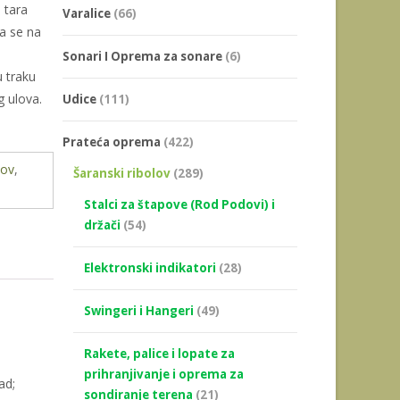
 tara
Varalice
(66)
ja se na
Sonari I Oprema za sonare
(6)
 traku
g ulova.
Udice
(111)
Prateća oprema
(422)
lov
,
Šaranski ribolov
(289)
Stalci za štapove (Rod Podovi) i
držači
(54)
Elektronski indikatori
(28)
Swingeri i Hangeri
(49)
Rakete, palice i lopate za
prihranjivanje i oprema za
ad;
sondiranje terena
(21)