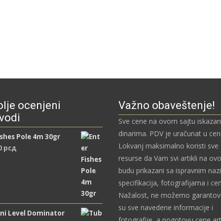
lje ocenjeni
Važno obaveštenje!
vodi
Sve cene na ovom sajtu iskazan
dinarima. PDV je uračunat u ce
ishes Pole 4m 30gr
Lokvanj maksimalno koristi sve
0
рсд
resurse da Vam svi artikli na ov
budu prikazani sa ispravnim naz
specifikacija, fotografijama i c
Nažalost, ne možemo garantova
su sve navedene informacije i
ni Level Dominator
fotografije, a pogotovu cene art