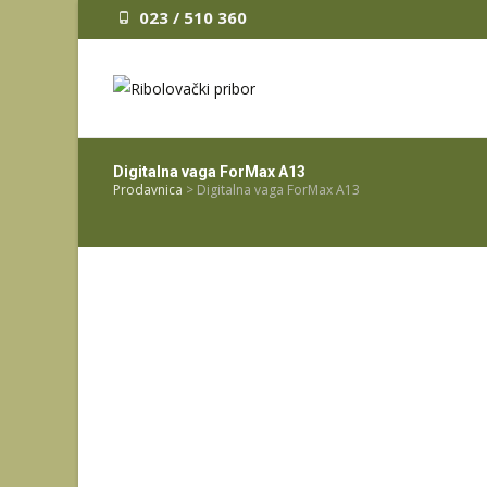
023 / 510 360
Digitalna vaga ForMax A13
Prodavnica
>
Digitalna vaga ForMax A13