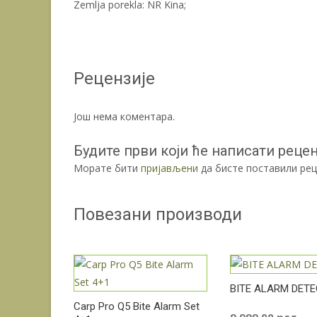
Zemlja porekla: NR Kina;
Рецензије
Још нема коментара.
Будите први који ће написати реценз
Морате бити
пријављени
да бисте поставили рец
Повезани производи
BITE ALARM DETE
Carp Pro Q5 Bite Alarm Set
9.999,00
рсд