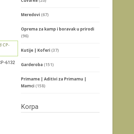
Čuvarke
(20)
Meredovi
(67)
Oprema za kamp i boravak u prirodi
(96)
Kutije | Koferi
(37)
CP-6132
Garderoba
(151)
Primame | Aditivi za Primamu |
Mamci
(158)
Korpa