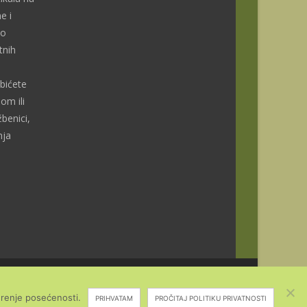
e i
do
tnih
bićete
om ili
benici,
nja
erenje posećenosti.
PRIHVATAM
PROČITAJ POLITIKU PRIVATNOSTI