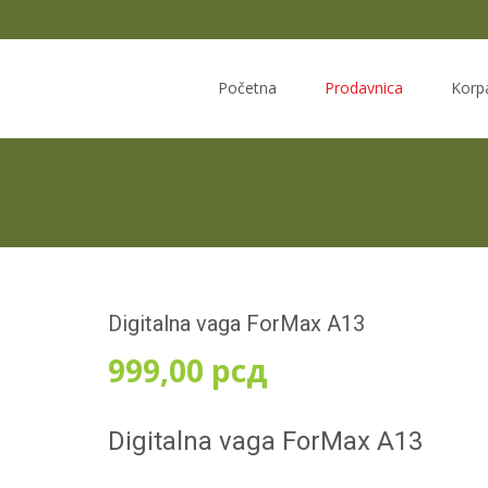
Skip
to
Početna
Prodavnica
Korp
content
Digitalna vaga ForMax A13
999,00
рсд
Digitalna vaga ForMax A13