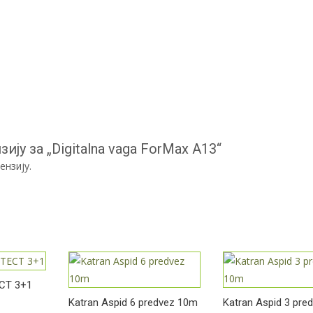
ију за „Digitalna vaga ForMax A13“
ензију.
CT 3+1
Katran Aspid 6 predvez 10m
Katran Aspid 3 pre