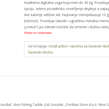
Kvalitetna digitalna vaga koja meri do 45 kg. Poseduje
opciju, zeleno pozadinsko osvetljenje displeja a napa
dve baterije veličine AA. Najmanje meri/prikazuje 10 g
(tačnost). Poseduje takođe i ugrađenu metalnu mernu
(„metar“) pa odmah možete da izmerite i dužinu vaše
Нема на залихама
Категорије:
Ostali pribor i oprema za šaranski ribo
Šaranski ribolov
zvođač: Viva Fishing Tackle Ltd; Uvoznik: „ForMax Store d.o.o. Novi S