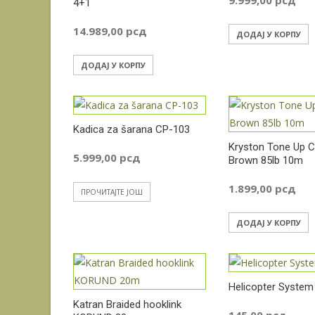
4+1
14.989,00
рсд
ДОДАЈ У КОРПУ
ДОДАЈ У КОРПУ
Kadica za šarana CP-103
Kryston Tone Up C
5.999,00
рсд
Brown 85lb 10m
1.899,00
рсд
ПРОЧИТАЈТЕ ЈОШ
ДОДАЈ У КОРПУ
Helicopter System
Katran Braided hooklink
145,00
рсд