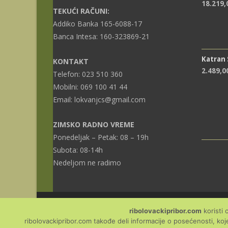
18.219
TEKUĆI RAČUNI:
Addiko Banka 165-6088-17
Banca Intesa: 160-323869-21
Katran
KONTAKT
2.489,0
Telefon: 023 510 360
Mobilni: 069 100 41 44
Email: lokvanjcs@gmail.com
ZIMSKO RADNO VREME
Ponedeljak – Petak: 08 – 19h
Subota: 08-14h
Nedeljom ne radimo
ribolovackipribor.com
koristi 
Copyright © Ribolovački pribor
ribolovackipribor.com takođe deli informacije o posećenosti, koj