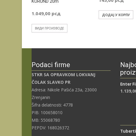
KORUND 20m
1.049,00
рсд
ДОДАЈ У КОРПУ
ВИДИ ПРОИЗВОДЕ
Podaci firme
Najbo
proiz
STKR SA OPRAVKOM LOKVANJ
ČOLAK SLAVKO PR
Enter F
Adresa: Nikole Pašića 23a, 23000
1.139,0
Zrenjanin
Šifra delatnosti: 4778
PIB: 100658010
MB: 55068780
PEPDV: 168026372
Tuberti