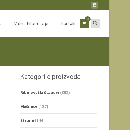
0
Search
a
Važne Informacije
Kontakti
for:
Kategorije proizvoda
Ribolovački štapovi
(392)
Mašinice
(187)
Strune
(144)