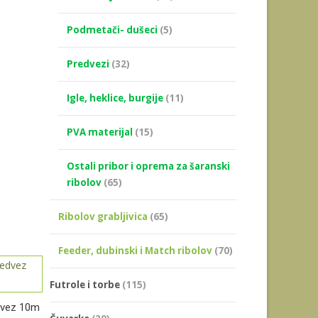
Podmetači- dušeci
(5)
Predvezi
(32)
Igle, heklice, burgije
(11)
PVA materijal
(15)
Ostali pribor i oprema za šaranski
ribolov
(65)
Ribolov grabljivica
(65)
Feeder, dubinski i Match ribolov
(70)
Futrole i torbe
(115)
dvez 10m