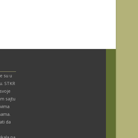
e su u
nu. STKR
 svoje
om sajtu
ivima
enama.
ti da
ikala na