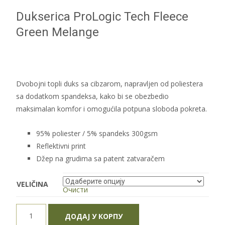
Dukserica ProLogic Tech Fleece
Green Melange
Dvobojni topli duks sa cibzarom, napravljen od poliestera
sa dodatkom spandeksa, kako bi se obezbedio
maksimalan komfor i omogućila potpuna sloboda pokreta.
95% poliester / 5% spandeks 300gsm
Reflektivni print
Džep na grudima sa patent zatvaračem
VELIČINA
Очисти
Dukserica
ДОДАЈ У КОРПУ
ProLogic