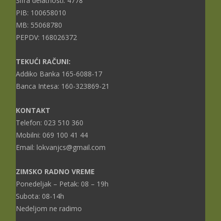
Šifra delatnosti: 4778
PIB: 100658010
MB: 55068780
PEPDV: 168026372
TEKUĆI RAČUNI:
Addiko Banka 165-6088-17
Banca Intesa: 160-323869-21
KONTAKT
Telefon: 023 510 360
Mobilni: 069 100 41 44
Email: lokvanjcs@gmail.com
ZIMSKO RADNO VREME
Ponedeljak – Petak: 08 – 19h
Subota: 08-14h
Nedeljom ne radimo