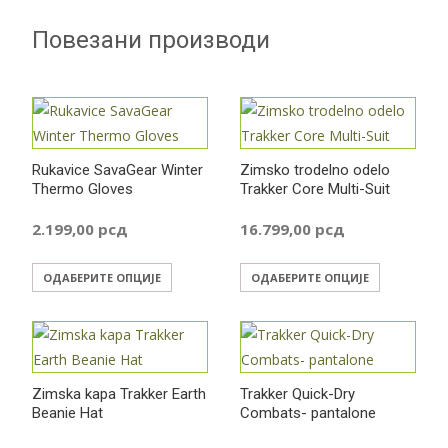
Повезани производи
Rukavice SavaGear Winter
Zimsko trodelno odelo
Thermo Gloves
Trakker Core Multi-Suit
2.199,00
рсд
16.799,00
рсд
Овај
Овај
ОДАБЕРИТЕ ОПЦИЈЕ
ОДАБЕРИТЕ ОПЦИЈЕ
производ
производ
има
има
више
више
варијанти.
варијанти
Zimska kapa Trakker Earth
Trakker Quick-Dry
Опције
Опције
Beanie Hat
Combats- pantalone
могу
могу