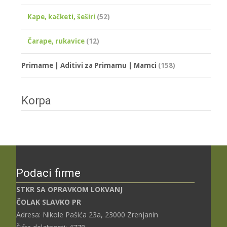
Kape, kačketi, šeširi
(52)
Čarape, rukavice
(12)
Primame | Aditivi za Primamu | Mamci
(158)
Korpa
Podaci firme
STKR SA OPRAVKOM LOKVANJ
ČOLAK SLAVKO PR
Adresa: Nikole Pašića 23a, 23000 Zrenjanin