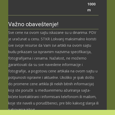
до
3.699,00 рсд
Važno obaveštenje!
Sve cene na ovom sajtu iskazane su u dinarima. PDV
je uračunat u cenu. STKR Lokvanj maksimalno koristi
sve svoje resurse da Vam svi artikli na ovom sajtu
budu prikazani sa ispravnim nazivima specifikacija,
fotografijama i cenama. Nažalost, ne možemo
garantovati da su sve navedene informacije i
fotografije, a pogotovu cene artikala na ovom sajtu u
potpunosti ispravne i aktuelne. Ukoliko je ipak došlo
do promene cene artikla (ili nekih bitnih informacija)
koji ste poručili u međuvremenu ažuriranja sajta-
bićete kontaktirani i informisani telefonom ili mailom,
koje ste naveli u porudžbenici, pre bilo kakvog slanja ili
pakovanja istog.