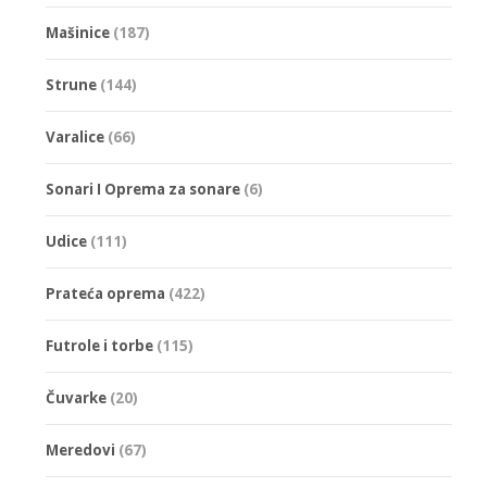
могу
могу
Mašinice
(187)
бити
бити
изабране
изабране
Strune
(144)
на
на
страници
страници
Varalice
(66)
производа.
производа
Sonari I Oprema za sonare
(6)
Udice
(111)
Prateća oprema
(422)
Futrole i torbe
(115)
Čuvarke
(20)
Meredovi
(67)