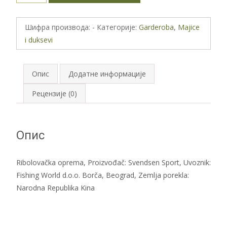
Tech
Fleece
Шифра производа:
-
Категорије:
Garderoba
,
Majice
Green
i duksevi
Melange
количина
Опис
Додатне информације
Рецензије (0)
Опис
Ribolovačka oprema, Proizvođač: Svendsen Sport, Uvoznik:
Fishing World d.o.o. Borča, Beograd, Zemlja porekla:
Narodna Republika Kina