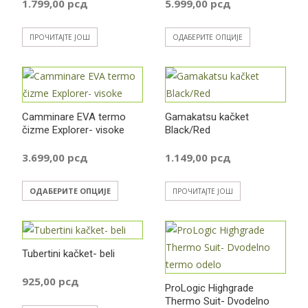
бити
бити
1.799,00
рсд
5.999,00
рсд
изабране
изабране
Овај
на
на
ПРОЧИТАЈТЕ ЈОШ
ОДАБЕРИТЕ ОПЦИЈЕ
производ
страници
страници
има
производа.
производа
више
варијанти.
Camminare EVA termo
Gamakatsu kačket
Опције
čizme Explorer- visoke
Black/Red
могу
бити
3.699,00
рсд
1.149,00
рсд
изабране
Овај
на
ОДАБЕРИТЕ ОПЦИЈЕ
ПРОЧИТАЈТЕ ЈОШ
производ
страници
има
производа.
више
Tubertini kačket- beli
варијанти.
Опције
925,00
рсд
ProLogic Highgrade
могу
Thermo Suit- Dvodelno