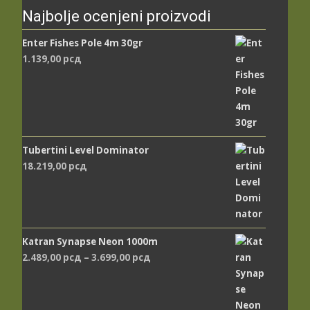
Najbolje ocenjeni proizvodi
Enter Fishes Pole 4m 30gr
1.139,00
рсд
Tubertini Level Dominator
18.219,00
рсд
Katran Synapse Neon 1000m
Распон
2.489,00
рсд
–
3.699,00
рсд
цена:
од
2.489,00 рсд