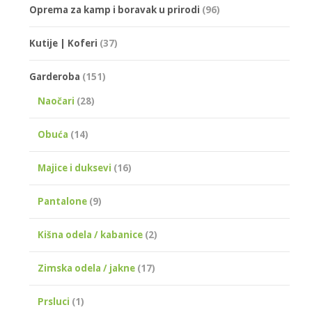
Oprema za kamp i boravak u prirodi
(96)
Kutije | Koferi
(37)
Garderoba
(151)
Naočari
(28)
Obuća
(14)
Majice i duksevi
(16)
Pantalone
(9)
Kišna odela / kabanice
(2)
Zimska odela / jakne
(17)
Prsluci
(1)