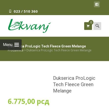
023 / 510 360
0
Search
for:
Menu
Dukserica ProLogic Tech Fleece Green Melange
Prodavnica
>
Dukserica ProLogic Tech Fleece Green Melange
Dukserica ProLogic
Tech Fleece Green
Melange
6.775,00
рсд