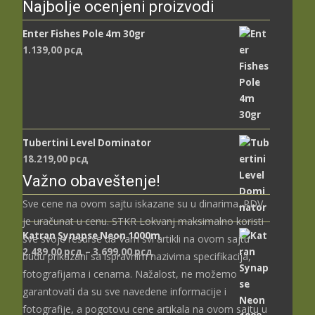
Najbolje ocenjeni proizvodi
Enter Fishes Pole 4m 30gr
1.139,00
рсд
Tubertini Level Dominator
18.219,00
рсд
Važno obaveštenje!
Sve cene na ovom sajtu iskazane su u dinarima. PDV
je uračunat u cenu. STKR Lokvanj maksimalno koristi
Katran Synapse Neon 1000m
sve svoje resurse da Vam svi artikli na ovom sajtu
Распон
2.489,00
рсд
–
3.699,00
рсд
budu prikazani sa ispravnim nazivima specifikacija,
цена:
fotografijama i cenama. Nažalost, ne možemo
од
garantovati da su sve navedene informacije i
2.489,00 рсд
fotografije, a pogotovu cene artikala na ovom sajtu u