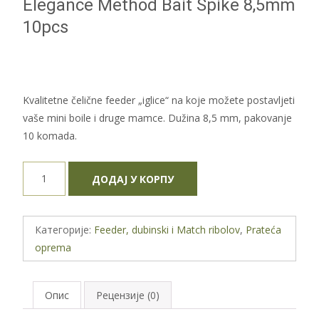
Elegance Method Bait Spike 8,5mm
10pcs
Kvalitetne čelične feeder „iglice“ na koje možete postavljeti
vaše mini boile i druge mamce. Dužina 8,5 mm, pakovanje
10 komada.
Elegance
ДОДАЈ У КОРПУ
Method
Bait
Spike
Категорије:
Feeder, dubinski i Match ribolov
,
Prateća
8,5mm
oprema
10pcs
количина
Опис
Рецензије (0)