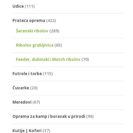
Udice
(111)
Prateća oprema
(422)
Šaranski ribolov
(289)
Ribolov grabljivica
(65)
Feeder, dubinski i Match ribolov
(70)
Futrole i torbe
(115)
Čuvarke
(20)
Meredovi
(67)
Oprema za kamp i boravak u prirodi
(96)
Kutije | Koferi
(37)