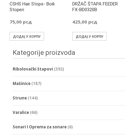
CSHS Hair Stops- Boili
DRŽAČ ŠTAPA FEEDER
Stoperi
FX-BD0320B
75,00
рсд
425,00
рсд
ДОДАЈ У КОРПУ
ДОДАЈ У КОРПУ
Kategorije proizvoda
Ribolovački štapovi
(392)
Mašinice
(187)
Strune
(144)
Varalice
(66)
Sonari I Oprema za sonare
(6)