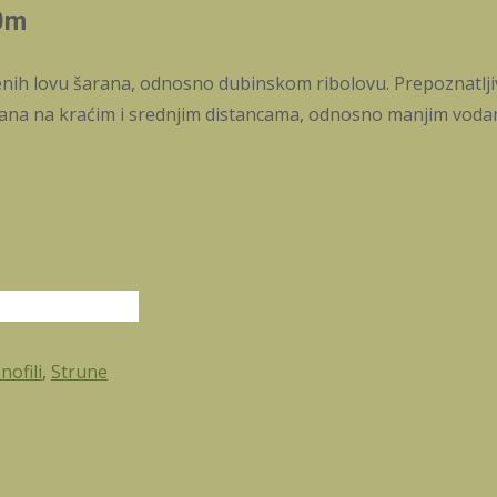
0m
ih lovu šarana, odnosno dubinskom ribolovu. Prepoznatljive 
arana na kraćim i srednjim distancama, odnosno manjim voda
nofili
,
Strune