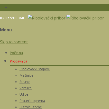
023 / 510 360
Menu
Skip to content
Početna
Prodavnica
Ribolovački štapovi
Mašinice
Strune
Varalice
Udice
Prateća oprema
Futrole i torbe