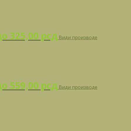
до 325,00 рсд
Види производе
до 559,00 рсд
Види производе