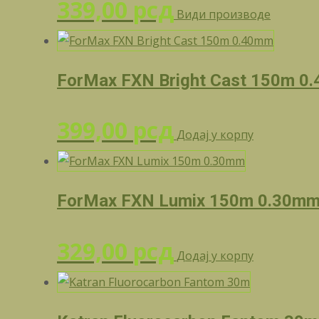
339,00
рсд
Види производе
ForMax FXN Bright Cast 150m 0
399,00
рсд
Додај у корпу
ForMax FXN Lumix 150m 0.30m
329,00
рсд
Додај у корпу