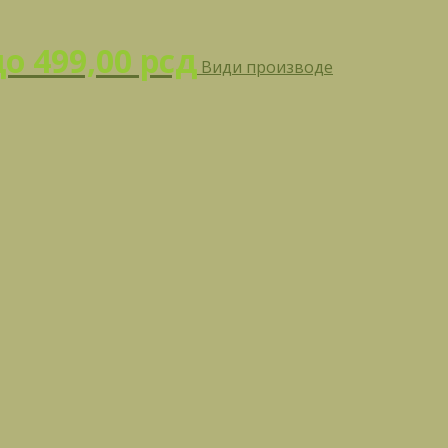
до 499,00 рсд
Види производе