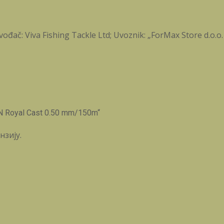
ođač: Viva Fishing Tackle Ltd; Uvoznik: „ForMax Store d.o.o.
N Royal Cast 0.50 mm/150m“
нзију.