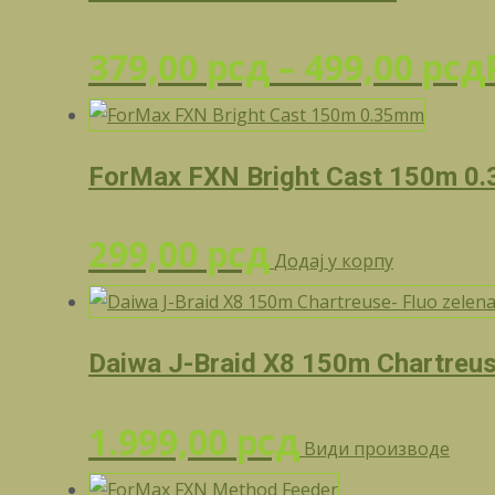
379,00
рсд
–
499,00
рсд
ForMax FXN Bright Cast 150m 0
299,00
рсд
Додај у корпу
Daiwa J-Braid X8 150m Chartreus
1.999,00
рсд
Види производе