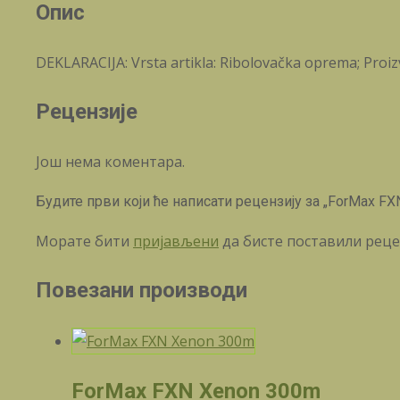
Опис
DEKLARACIJA: Vrsta artikla: Ribolovačka oprema; Proizv
Рецензије
Још нема коментара.
Будите први који ће написати рецензију за „ForMax FX
Морате бити
пријављени
да бисте поставили реце
Повезани производи
ForMax FXN Xenon 300m