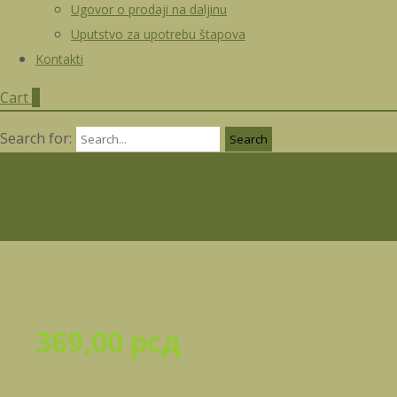
Ugovor o prodaji na daljinu
Uputstvo za upotrebu štapova
Kontakti
Cart
0
Search for:
369,00
рсд