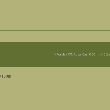
Prodavnica
>
ForMax FXN Royal Cast 0.50 mm/150m
m/150m