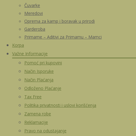
Čuvarke
Meredovi
Oprema za kamp i boravak u prirodi
Garderoba
Primame – Aditivi za Primamu – Mamci
Korpa
Važne Informacije
Pomoć pri kupovini
Način Isporuke
Način Plaćanja
Odloženo Plaćanje
Tax Free
Politika privatnosti i uslovi korišćenja
Zamena robe
Reklamacije
Pravo na odustajanje