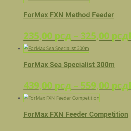
ForMax FXN Method Feeder
235,00
рсд
–
325,00
рсд
ForMax Sea Specialist 300m
439,00
рсд
–
559,00
рсд
ForMax FXN Feeder Competition