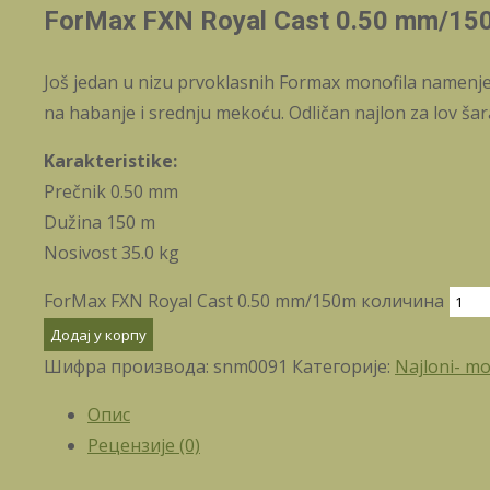
ForMax FXN Royal Cast 0.50 mm/15
Još jedan u nizu prvoklasnih Formax monofila namenjen
na habanje i srednju mekoću. Odličan najlon za lov š
Karakteristike:
Prečnik 0.50 mm
Dužina 150 m
Nosivost 35.0 kg
ForMax FXN Royal Cast 0.50 mm/150m количина
Додај у корпу
Шифра производа:
snm0091
Категорије:
Najloni- mo
Опис
Рецензије (0)