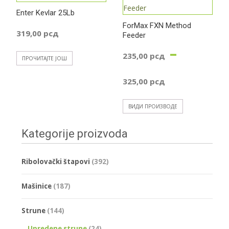
439,00 р
Enter Kevlar 25Lb
ForMax FXN Method
319,00
рсд
Feeder
до
–
235,00
рсд
ПРОЧИТАЈТЕ ЈОШ
559,00 р
Распон
325,00
рсд
цена:
ВИДИ ПРОИЗВОДЕ
од
Kategorije proizvoda
235,00 р
Ribolovački štapovi
(392)
до
Mašinice
(187)
325,00 р
Strune
(144)
Upredene strune
(24)