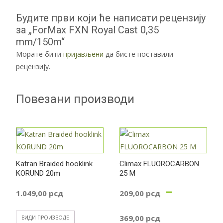
Будите први који ће написати рецензију
за „ForMax FXN Royal Cast 0,35
mm/150m“
Морате бити
пријављени
да бисте поставили
рецензију.
Повезани производи
Katran Braided hooklink
Climax FLUOROCARBON
KORUND 20m
25 M
–
1.049,00
рсд
209,00
рсд
Распон
369,00
рсд
ВИДИ ПРОИЗВОДЕ