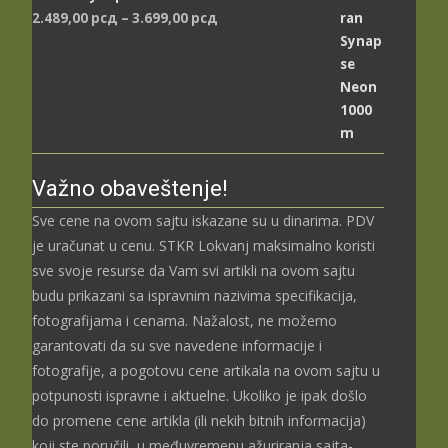
Распон
2.489,00
рсд
–
3.699,00
рсд
цена:
од
2.489,00 рсд
до
3.699,00 рсд
Važno obaveštenje!
Sve cene na ovom sajtu iskazane su u dinarima. PDV
je uračunat u cenu. STKR Lokvanj maksimalno koristi
sve svoje resurse da Vam svi artikli na ovom sajtu
budu prikazani sa ispravnim nazivima specifikacija,
fotografijama i cenama. Nažalost, ne možemo
garantovati da su sve navedene informacije i
fotografije, a pogotovu cene artikala na ovom sajtu u
potpunosti ispravne i aktuelne. Ukoliko je ipak došlo
do promene cene artikla (ili nekih bitnih informacija)
koji ste poručili u međuvremenu ažuriranja sajta-