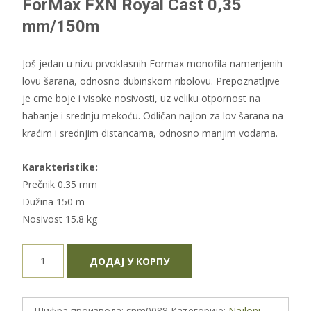
ForMax FXN Royal Cast 0,35
mm/150m
Još jedan u nizu prvoklasnih Formax monofila namenjenih
lovu šarana, odnosno dubinskom ribolovu. Prepoznatljive
je crne boje i visoke nosivosti, uz veliku otpornost na
habanje i srednju mekoću. Odličan najlon za lov šarana na
kraćim i srednjim distancama, odnosno manjim vodama.
Karakteristike:
Prečnik 0.35 mm
Dužina 150 m
Nosivost 15.8 kg
ForMax
ДОДАЈ У КОРПУ
FXN
Royal
Cast
Шифра производа:
snm0088
Категорије:
Najloni-