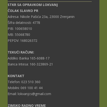
STKR SA OPRAVKOM LOKVANJ
ČOLAK SLAVKO PR
Adresa: Nikole Pašića 23a, 23000 Zrenjanin
Šifra delatnosti: 4778
PIB: 100658010
MB: 55068780
PEPDV: 168026372
TEKUĆI RAČUNI:
Addiko Banka 165-6088-17
Banca Intesa: 160-323869-21
KONTAKT
Telefon: 023 510 360
Mobilni: 069 100 41 44
Email: lokvanjcs@gmail.com
ZIMSKO RADNO VREME