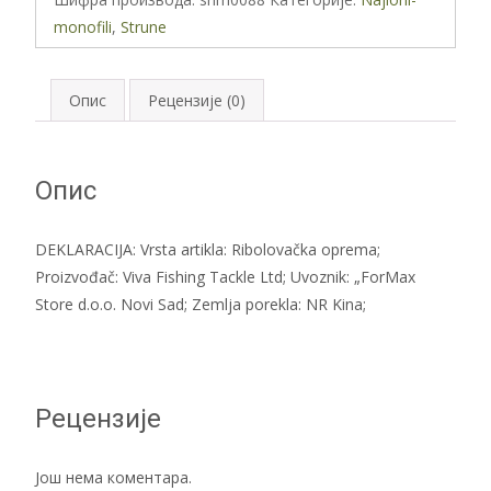
0,35
monofili
,
Strune
mm/150m
количина
Опис
Рецензије (0)
Опис
DEKLARACIJA: Vrsta artikla: Ribolovačka oprema;
Proizvođač: Viva Fishing Tackle Ltd; Uvoznik: „ForMax
Store d.o.o. Novi Sad; Zemlja porekla: NR Kina;
Рецензије
Још нема коментара.