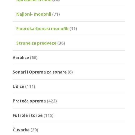
Najloni- monofili
(71)
Fluorokarbonski monofili
(11)
Strune za predveze
(38)
Varalice
(66)
Sonari I Oprema za sonare
(6)
Udice
(111)
Prateća oprema
(422)
Futrole i torbe
(115)
Čuvarke
(20)