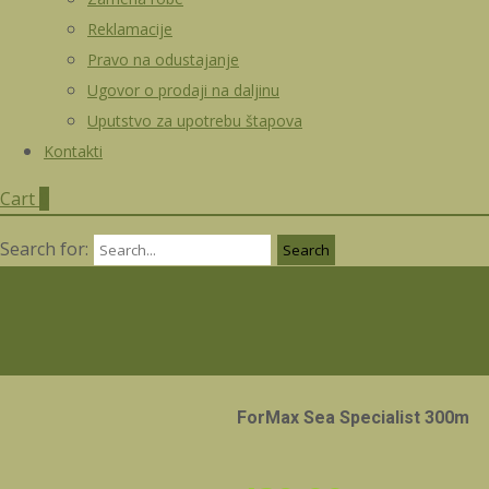
Reklamacije
Pravo na odustajanje
Ugovor o prodaji na daljinu
Uputstvo za upotrebu štapova
Kontakti
Cart
0
Search for:
ForMax Sea Specialist 300m