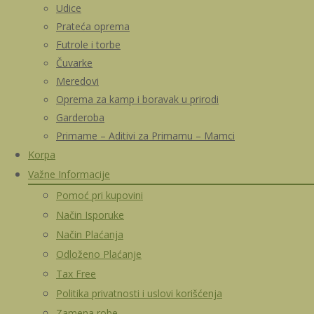
Udice
Prateća oprema
Futrole i torbe
Čuvarke
Meredovi
Oprema za kamp i boravak u prirodi
Garderoba
Primame – Aditivi za Primamu – Mamci
Korpa
Važne Informacije
Pomoć pri kupovini
Način Isporuke
Način Plaćanja
Odloženo Plaćanje
Tax Free
Politika privatnosti i uslovi korišćenja
Zamena robe