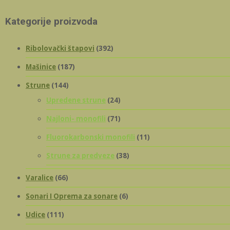
Kategorije proizvoda
Ribolovački štapovi
(392)
Mašinice
(187)
Strune
(144)
Upredene strune
(24)
Najloni- monofili
(71)
Fluorokarbonski monofili
(11)
Strune za predveze
(38)
Varalice
(66)
Sonari I Oprema za sonare
(6)
Udice
(111)