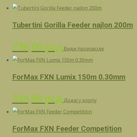
Tubertini Gorilla Feeder najlon 200m
739,00
рсд
Види производе
ForMax FXN Lumix 150m 0.30mm
329,00
рсд
Додај у корпу
ForMax FXN Feeder Competition