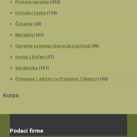
Prateća oprema
(422)
Futrole i torbe
(115)
Čuvarke
(20)
Meredovi
(67)
Oprema za kamp i boravak u prirodi
(96)
Kutije | Koferi
(37)
Garderoba
(151)
Primame | Aditivi za Primamu | Mamci
(158)
Korpa
Podaci firme