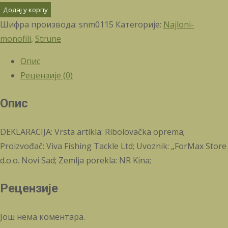
Додај у корпу
Шифра производа:
snm0115
Категорије:
Najloni-
monofili
,
Strune
Опис
Рецензије (0)
Опис
DEKLARACIJA: Vrsta artikla: Ribolovačka oprema;
Proizvođač: Viva Fishing Tackle Ltd; Uvoznik: „ForMax Store
d.o.o. Novi Sad; Zemlja porekla: NR Kina;
Рецензије
Још нема коментара.