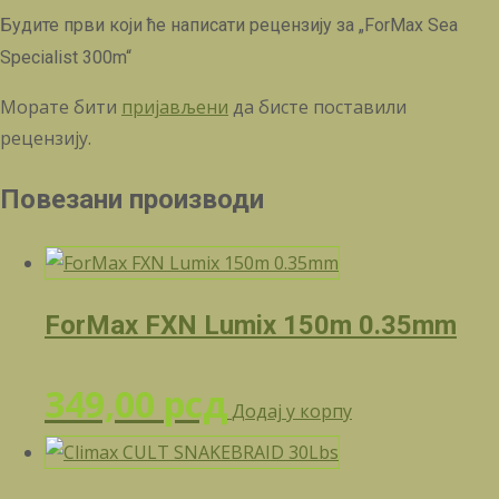
Будите први који ће написати рецензију за „ForMax Sea
Specialist 300m“
Морате бити
пријављени
да бисте поставили
рецензију.
Повезани производи
ForMax FXN Lumix 150m 0.35mm
349,00
рсд
Додај у корпу