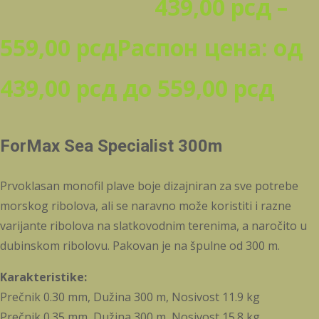
439,00
рсд
–
559,00
рсд
Распон цена: од
439,00 рсд до 559,00 рсд
ForMax Sea Specialist 300m
Prvoklasan monofil plave boje dizajniran za sve potrebe
morskog ribolova, ali se naravno može koristiti i razne
varijante ribolova na slatkovodnim terenima, a naročito u
dubinskom ribolovu. Pakovan je na špulne od 300 m.
Karakteristike:
Prečnik 0.30 mm, Dužina 300 m, Nosivost 11.9 kg
Prečnik 0.35 mm, Dužina 300 m, Nosivost 15.8 kg