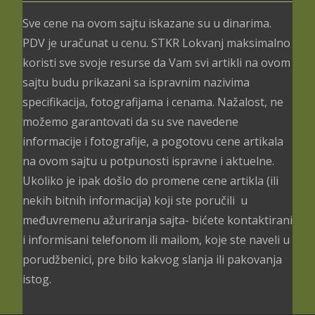
Sve cene na ovom sajtu iskazane su u dinarima.
PDV je uračunat u cenu. STKR Lokvanj maksimalno
koristi sve svoje resurse da Vam svi artikli na ovom
sajtu budu prikazani sa ispravnim nazivima
specifikacija, fotografijama i cenama. Nažalost, ne
možemo garantovati da su sve navedene
informacije i fotografije, a pogotovu cene artikala
na ovom sajtu u potpunosti ispravne i aktuelne.
Ukoliko je ipak došlo do promene cene artikla (ili
nekih bitnih informacija) koji ste poručili u
međuvremenu ažuriranja sajta- bićete kontaktirani
i informisani telefonom ili mailom, koje ste naveli u
porudžbenici, pre bilo kakvog slanja ili pakovanja
istog.