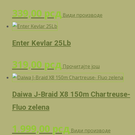
339,00
рсд
Види производе
Enter Kevlar 25Lb
319,00
рсд
Прочитајте још
Daiwa J-Braid X8 150m Chartreuse-
Fluo zelena
1.999,00
рсд
Види производе