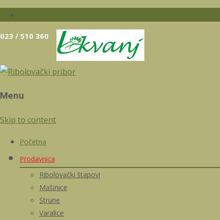
023 / 510 360
Menu
Skip to content
Početna
Prodavnica
Ribolovački štapovi
Mašinice
Strune
Varalice