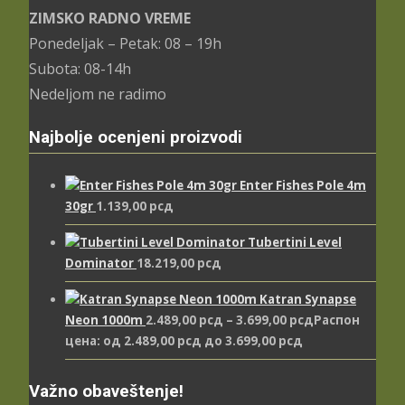
ZIMSKO RADNO VREME
Ponedeljak – Petak: 08 – 19h
Subota: 08-14h
Nedeljom ne radimo
Najbolje ocenjeni proizvodi
Enter Fishes Pole 4m
30gr
1.139,00
рсд
Tubertini Level
Dominator
18.219,00
рсд
Katran Synapse
Neon 1000m
2.489,00
рсд
–
3.699,00
рсд
Распон
цена: од 2.489,00 рсд до 3.699,00 рсд
Važno obaveštenje!