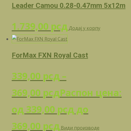
Leader Camou 0.28-0.47mm 5x12m
1.739,00
рсд
Додај у корпу
ForMax FXN Royal Cast
339,00
рсд
–
369,00
рсд
Распон цена:
од 339,00 рсд до
369,00 рсд
Види производе