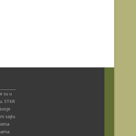
e su u
nu. STKR
 svoje
om sajtu
ivima
enama.