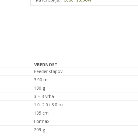
3.90m
100gr
количина
VREDNOST
Feeder štapovi
3.90 m
100 g
3 + 3 vrha
1.0, 2.0 i 3.0 oz
135 cm
Formax
209 g