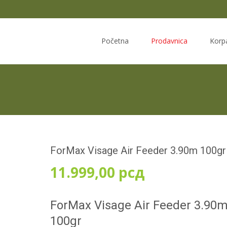
Skip
to
Početna
Prodavnica
Korp
content
ForMax Visage Air Feeder 3.90m 100gr
11.999,00
рсд
ForMax Visage Air Feeder 3.90
100gr