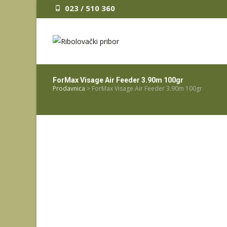
023 / 510 360
ForMax Visage Air Feeder 3.90m 100gr
Prodavnica
>
ForMax Visage Air Feeder 3.90m 100gr