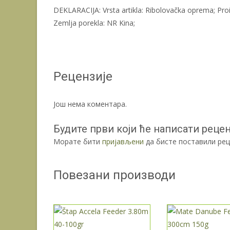
DEKLARACIJA: Vrsta artikla: Ribolovačka oprema; Proi
Zemlja porekla: NR Kina;
Рецензије
Још нема коментара.
Будите први који ће написати реценз
Морате бити
пријављени
да бисте поставили рец
Повезани производи