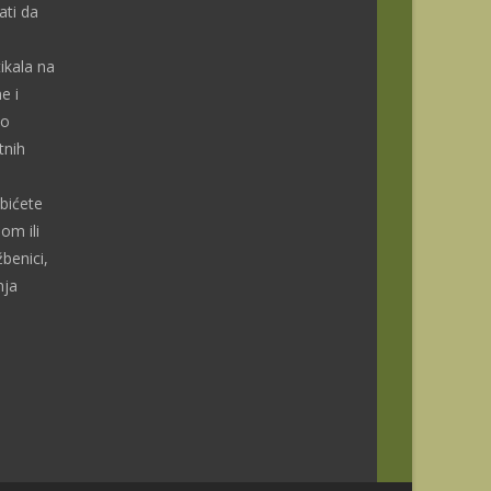
ti da
ikala na
e i
do
tnih
bićete
om ili
benici,
nja