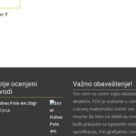
r 9’
lje ocenjeni
Važno obaveštenje!
vodi
Sve cene na ovom sajtu iskazan
dinarima. PDV je uračunat u ce
ishes Pole 4m 30gr
Lokvanj maksimalno koristi sve
0
рсд
resurse da Vam svi artikli na ov
budu prikazani sa ispravnim naz
specifikacija, fotografijama i c