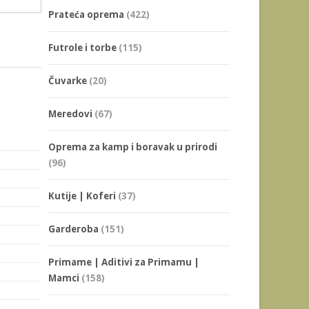
Prateća oprema
(422)
Futrole i torbe
(115)
Čuvarke
(20)
Meredovi
(67)
Oprema za kamp i boravak u prirodi
(96)
Kutije | Koferi
(37)
Garderoba
(151)
Primame | Aditivi za Primamu |
Mamci
(158)