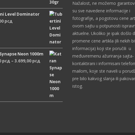
Nažalost, ne možemo garantova
su sve navedene informacije i
ni Level Dominator
fotografije, a pogotovu cene art
,00
рсд
ovom sajtu u potpunosti ispravn
aktuelne. Ukoliko je ipak došlo 
promene cene artikla (ili nekih bi
informacija) koji ste poručili u
 Synapse Neon 1000m
međuvremenu ažuriranja sajta- 
Распон
0
рсд
–
3.699,00
рсд
kontaktirani i informisani telefon
цена:
mailom, koje ste naveli u porudž
од
pre bilo kakvog slanja ili pakova
2.489,00 рсд
istog.
до
3.699,00 рсд