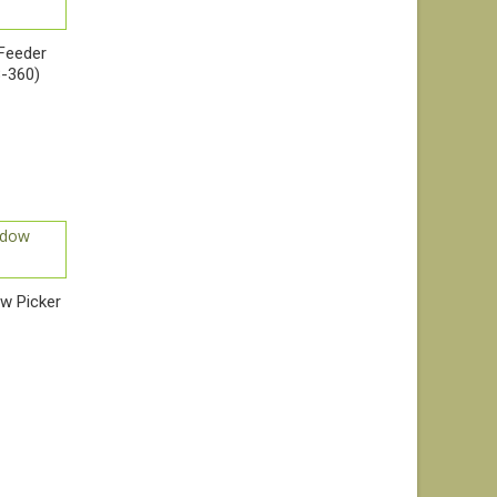
 Feeder
8-360)
w Picker