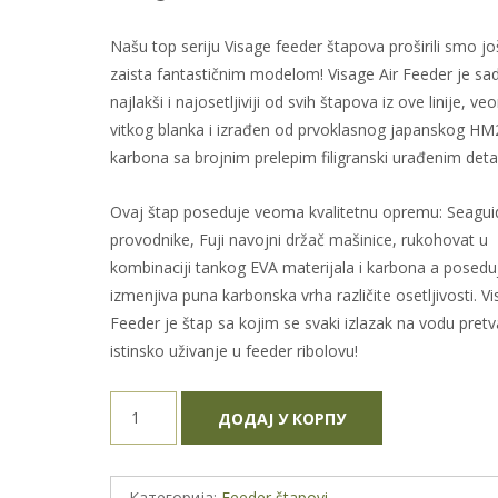
Našu top seriju Visage feeder štapova proširili smo j
zaista fantastičnim modelom! Visage Air Feeder je sa
najlakši i najosetljiviji od svih štapova iz ove linije, v
vitkog blanka i izrađen od prvoklasnog japanskog HM
karbona sa brojnim prelepim filigranski urađenim deta
Ovaj štap poseduje veoma kvalitetnu opremu: Seagui
provodnike, Fuji navojni držač mašinice, rukohovat u
kombinaciji tankog EVA materijala i karbona a poseduj
izmenjiva puna karbonska vrha različite osetljivosti. Vi
Feeder je štap sa kojim se svaki izlazak na vodu pretv
istinsko uživanje u feeder ribolovu!
ForMax
ДОДАЈ У КОРПУ
Visage
Air
Feeder
Категорија:
Feeder štapovi