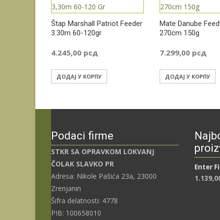
Štap Marshall Patriot Feeder
Mate Danube Feede
3.30m 60-120gr
270cm 150g
4.245,00
рсд
7.299,00
рсд
ДОДАЈ У КОРПУ
ДОДАЈ У КОРПУ
Podaci firme
Najbo
proiz
STKR SA OPRAVKOM LOKVANJ
ČOLAK SLAVKO PR
Enter F
Adresa: Nikole Pašića 23a, 23000
1.139,0
Zrenjanin
Šifra delatnosti: 4778
PIB: 100658010