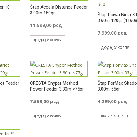
r 10’
Štap Accela Distance Feeder
3.90m 150gr
Štap Daiwa Ninja X
3.60m 120gr (1160
11.999,00
рсд
7.999,00
рсд
ДОДАЈ У КОРПУ
ДОДАЈ У КОРПУ
iot Feeder
CRESTA Snyper Method
Štap ForMax Shado
Power Feeder 3.30m <75gr
3.00m 55gr
7.559,00
рсд
4.299,00
рсд
ДОДАЈ У КОРПУ
ПРОЧИТАЈТЕ ЈОШ