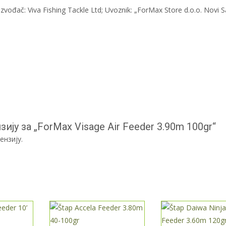
zvođač: Viva Fishing Tackle Ltd; Uvoznik: „ForMax Store d.o.o. Novi S
ију за „ForMax Visage Air Feeder 3.90m 100gr“
ензију.