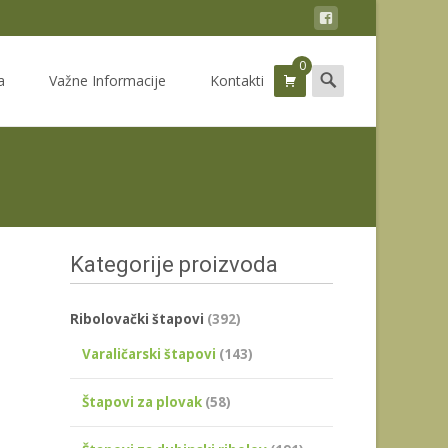
0
Search
a
Važne Informacije
Kontakti
for:
Kategorije proizvoda
Ribolovački štapovi
(392)
Varaličarski štapovi
(143)
m
Štapovi za plovak
(58)