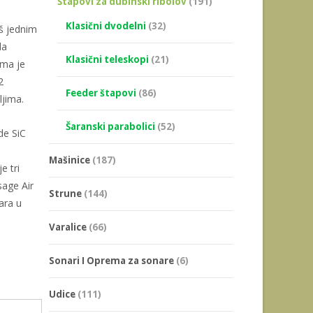
Štapovi za dubinski ribolov
(191)
Klasični dvodelni
(32)
oš jednim
da
Klasični teleskopi
(21)
eoma je
2
Feeder štapovi
(86)
ljima.
Šaranski parabolici
(52)
de SiC
Mašinice
(187)
e tri
sage Air
Strune
(144)
ara u
Varalice
(66)
Sonari I Oprema za sonare
(6)
Udice
(111)