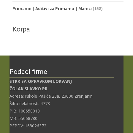
Primame | Aditivi za Primamu | Mamci
(158)
Korpa
Podaci firme
STKR SA OPRAVKOM LOKVANJ
ČOLAK SLAVKO PR
Adresa: Nikole Pašića 23a, 23000 Zrenjanin
Šifra delatnosti: 4778
PIB: 100658010
MB: 55068780
PEPDV: 168026372