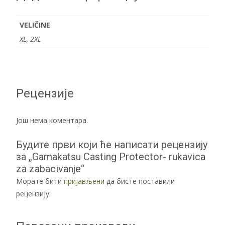
VELIČINE
XL, 2XL
Рецензије
Још нема коментара.
Будите први који ће написати рецензију
за „Gamakatsu Casting Protector- rukavica
za zabacivanje“
Морате бити
пријављени
да бисте поставили
рецензију.