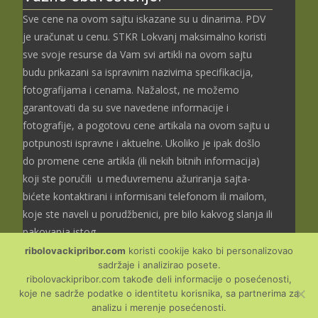
Sve cene na ovom sajtu iskazane su u dinarima. PDV
je uračunat u cenu. STKR Lokvanj maksimalno koristi
sve svoje resurse da Vam svi artikli na ovom sajtu
budu prikazani sa ispravnim nazivima specifikacija,
fotografijama i cenama. Nažalost, ne možemo
garantovati da su sve navedene informacije i
fotografije, a pogotovu cene artikala na ovom sajtu u
potpunosti ispravne i aktuelne. Ukoliko je ipak došlo
do promene cene artikla (ili nekih bitnih informacija)
koji ste poručili u međuvremenu ažuriranja sajta-
bićete kontaktirani i informisani telefonom ili mailom,
koje ste naveli u porudžbenici, pre bilo kakvog slanja ili
pakovanja istog.
ribolovackipribor.com
koristi cookije kako bi personalizovao
sadržaje i analizirao posete.
ribolovackipribor.com takođe deli informacije o posećenosti,
koje ne sadrže podatke o identitetu korisnika, sa partnerima za
Copyright © Ribolovački
analizu i merenje posećenosti.