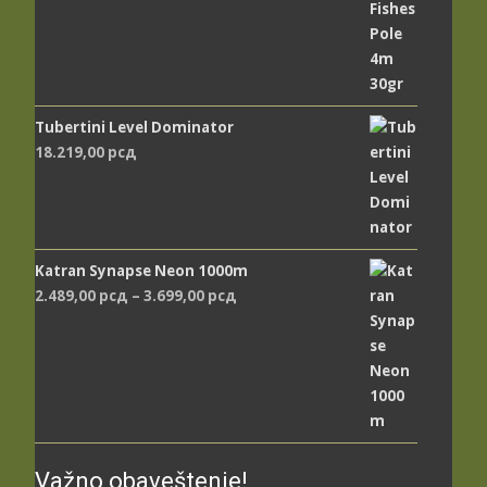
Tubertini Level Dominator
18.219,00
рсд
Katran Synapse Neon 1000m
Распон
2.489,00
рсд
–
3.699,00
рсд
цена:
од
2.489,00 рсд
до
3.699,00 рсд
Važno obaveštenje!