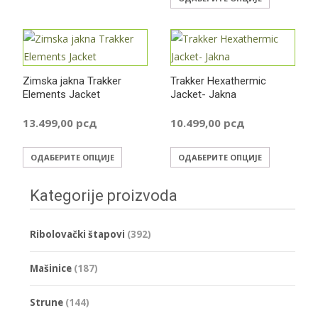
на
производ
страници
има
производа.
више
варијанти
Zimska jakna Trakker
Trakker Hexathermic
Опције
Elements Jacket
Jacket- Jakna
могу
бити
13.499,00
рсд
10.499,00
рсд
изабране
Овај
Овај
на
ОДАБЕРИТЕ ОПЦИЈЕ
ОДАБЕРИТЕ ОПЦИЈЕ
производ
производ
страници
има
има
производа
Kategorije proizvoda
више
више
варијанти.
варијанти
Ribolovački štapovi
(392)
Опције
Опције
могу
могу
Mašinice
(187)
бити
бити
изабране
изабране
Strune
(144)
на
на