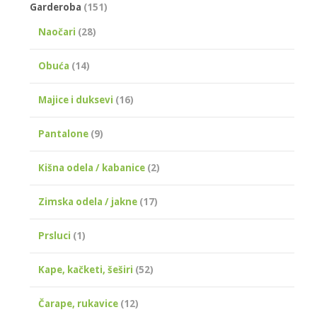
Garderoba
(151)
Naočari
(28)
Obuća
(14)
Majice i duksevi
(16)
Pantalone
(9)
Kišna odela / kabanice
(2)
Zimska odela / jakne
(17)
Prsluci
(1)
Kape, kačketi, šeširi
(52)
Čarape, rukavice
(12)