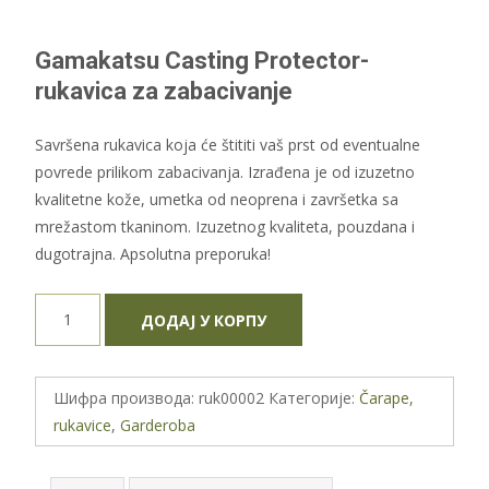
Gamakatsu Casting Protector-
rukavica za zabacivanje
Savršena rukavica koja će štititi vaš prst od eventualne
povrede prilikom zabacivanja. Izrađena je od izuzetno
kvalitetne kože, umetka od neoprena i završetka sa
mrežastom tkaninom. Izuzetnog kvaliteta, pouzdana i
dugotrajna. Apsolutna preporuka!
Gamakatsu
ДОДАЈ У КОРПУ
Casting
Protector-
rukavica
Шифра производа:
ruk00002
Категорије:
Čarape,
za
rukavice
,
Garderoba
zabacivanje
количина