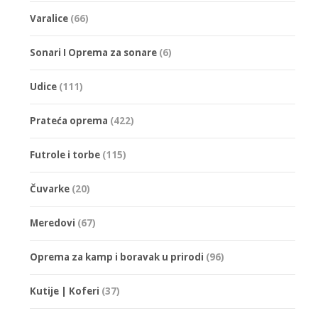
страници
страници
Varalice
(66)
производа.
производа
Sonari I Oprema za sonare
(6)
Udice
(111)
Prateća oprema
(422)
Futrole i torbe
(115)
Čuvarke
(20)
Meredovi
(67)
Oprema za kamp i boravak u prirodi
(96)
Kutije | Koferi
(37)