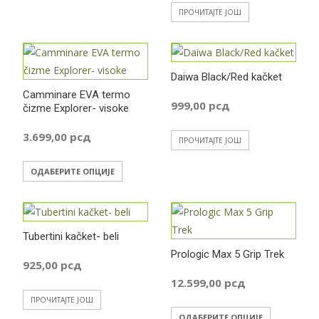
ПРОЧИТАЈТЕ ЈОШ
Daiwa Black/Red kačket
Camminare EVA termo
999,00
рсд
čizme Explorer- visoke
3.699,00
рсд
ПРОЧИТАЈТЕ ЈОШ
Овај
ОДАБЕРИТЕ ОПЦИЈЕ
производ
има
више
Tubertini kačket- beli
варијанти.
Prologic Max 5 Grip Trek
Опције
925,00
рсд
могу
12.599,00
рсд
бити
ПРОЧИТАЈТЕ ЈОШ
изабране
Овај
ОДАБЕРИТЕ ОПЦИЈЕ