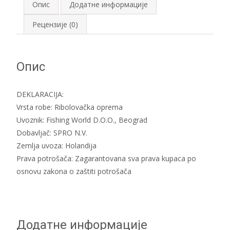
Опис
Додатне информације
Рецензије (0)
Опис
DEKLARACIJA:
Vrsta robe: Ribolovačka oprema
Uvoznik: Fishing World D.O.O., Beograd
Dobavljač: SPRO N.V.
Zemlja uvoza: Holandija
Prava potrošača: Zagarantovana sva prava kupaca po
osnovu zakona o zaštiti potrošača
Додатне информације