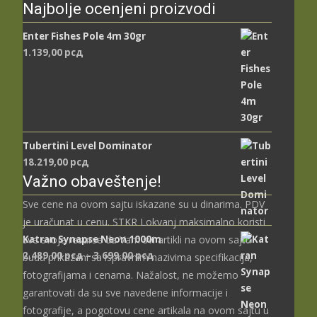
Najbolje ocenjeni proizvodi
Enter Fishes Pole 4m 30gr
1.139,00
рсд
Tubertini Level Dominator
18.219,00
рсд
Važno obaveštenje!
Sve cene na ovom sajtu iskazane su u dinarima. PDV
je uračunat u cenu. STKR Lokvanj maksimalno koristi
Katran Synapse Neon 1000m
sve svoje resurse da Vam svi artikli na ovom sajtu
Распон
2.489,00
рсд
–
3.699,00
рсд
budu prikazani sa ispravnim nazivima specifikacija,
цена:
fotografijama i cenama. Nažalost, ne možemo
од
garantovati da su sve navedene informacije i
2.489,00 рсд
fotografije, a pogotovu cene artikala na ovom sajtu u