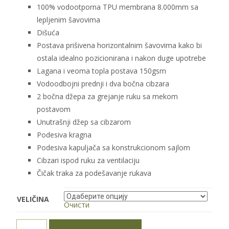
100% vodootporna TPU membrana 8.000mm sa
lepljenim šavovima
Dišuća
Postava prišivena horizontalnim šavovima kako bi
ostala idealno pozicionirana i nakon duge upotrebe
Lagana i veoma topla postava 150gsm
Vodoodbojni prednji i dva bočna cibzara
2 bočna džepa za grejanje ruku sa mekom
postavom
Unutrašnji džep sa cibzarom
Podesiva kragna
Podesiva kapuljača sa konstrukcionom sajlom
Cibzari ispod ruku za ventilaciju
Čičak traka za podešavanje rukava
VELIČINA
Очисти
Jakna