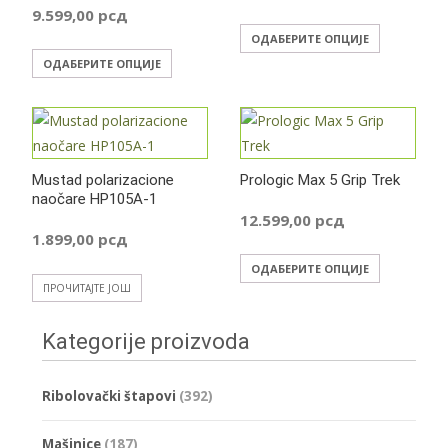
изабране
изабране
9.599,00
рсд
Овај
на
на
ОДАБЕРИТЕ ОПЦИЈЕ
Овај
производ
страници
страници
ОДАБЕРИТЕ ОПЦИЈЕ
производ
има
производа.
производа
има
више
више
варијанти
варијанти.
Опције
Mustad polarizacione
Prologic Max 5 Grip Trek
Опције
могу
naočare HP105A-1
могу
бити
12.599,00
рсд
бити
изабране
1.899,00
рсд
изабране
на
Овај
ОДАБЕРИТЕ ОПЦИЈЕ
на
страници
ПРОЧИТАЈТЕ ЈОШ
производ
страници
производа
има
производа.
Kategorije proizvoda
више
варијанти
Опције
Ribolovački štapovi
(392)
могу
бити
Mašinice
(187)