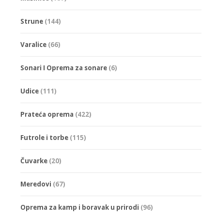
изабране
на
Strune
(144)
страници
Varalice
(66)
производа
Sonari I Oprema za sonare
(6)
Udice
(111)
Prateća oprema
(422)
Futrole i torbe
(115)
Čuvarke
(20)
Meredovi
(67)
Oprema za kamp i boravak u prirodi
(96)