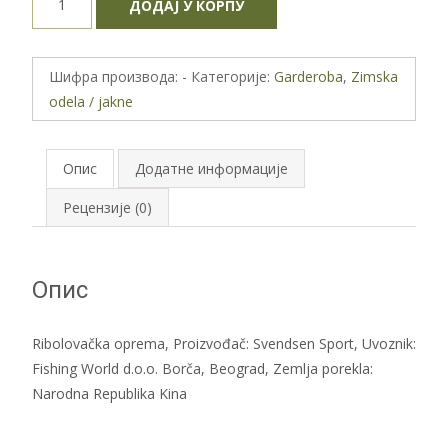
ДОДАЈ У КОРПУ
Prologic
LitePro
Thermo
Шифра производа:
-
Категорије:
Garderoba
,
Zimska
Jacket
odela / jakne
количина
Опис
Додатне информације
Рецензије (0)
Опис
Ribolovačka oprema, Proizvođač: Svendsen Sport, Uvoznik:
Fishing World d.o.o. Borča, Beograd, Zemlja porekla:
Narodna Republika Kina