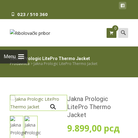
023 / 510 360
0
Search
for:
Menu
Jakna Prologic LitePro Thermo Jacket
Prodavnica
>
Jakna Prologic LitePro Thermo Jacket
Jakna Prologic
LitePro Thermo
Jacket
9.899,00
рсд