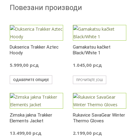
Повезани производи
Dukserica Trakker Aztec
Gamakatsu kačket
Hoody
Black/White 1
5.999,00
рсд
1.045,00
рсд
Овај
ОДАБЕРИТЕ ОПЦИЈЕ
ПРОЧИТАЈТЕ ЈОШ
производ
има
више
варијанти.
Zimska jakna Trakker
Rukavice SavaGear Winter
Опције
Elements Jacket
Thermo Gloves
могу
бити
13.499,00
рсд
2.199,00
рсд