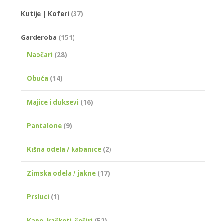
Kutije | Koferi
(37)
Garderoba
(151)
Naočari
(28)
Obuća
(14)
Majice i duksevi
(16)
Pantalone
(9)
Kišna odela / kabanice
(2)
Zimska odela / jakne
(17)
Prsluci
(1)
Kape, kačketi, šeširi
(52)