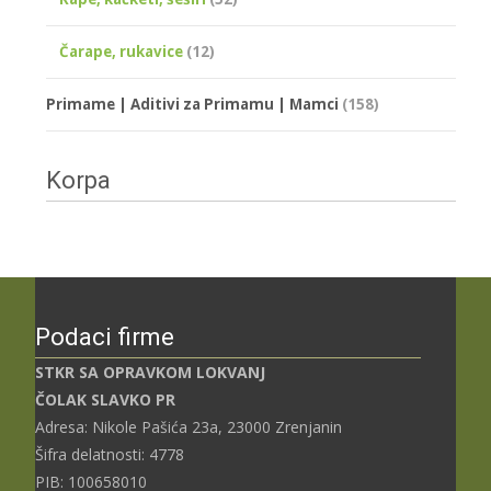
Čarape, rukavice
(12)
Primame | Aditivi za Primamu | Mamci
(158)
Korpa
Podaci firme
STKR SA OPRAVKOM LOKVANJ
ČOLAK SLAVKO PR
Adresa: Nikole Pašića 23a, 23000 Zrenjanin
Šifra delatnosti: 4778
PIB: 100658010