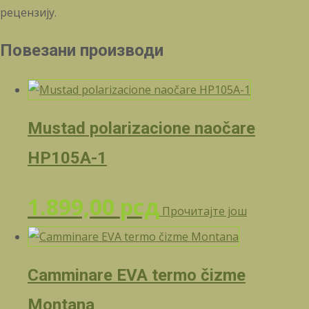
рецензију.
Повезани производи
Mustad polarizacione naočare
HP105A-1
1.899,00
рсд
Прочитајте још
Camminare EVA termo čizme
Montana