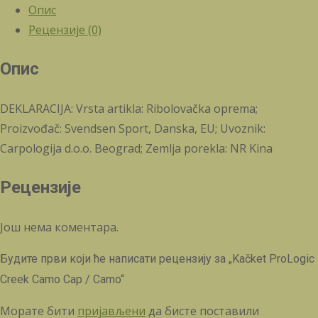
Опис
Cap
Рецензије (0)
/
Camo
Опис
количина
DEKLARACIJA: Vrsta artikla: Ribolovačka oprema;
Proizvođač: Svendsen Sport, Danska, EU; Uvoznik:
Carpologija d.o.o. Beograd; Zemlja porekla: NR Kina
Рецензије
Још нема коментара.
Будите први који ће написати рецензију за „Kačket ProLogic
Creek Camo Cap / Camo“
Морате бити
пријављени
да бисте поставили