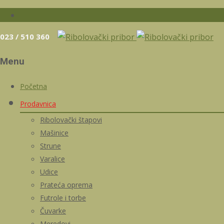
023 / 510 360
Menu
Skip
Početna
to
Prodavnica
content
Ribolovački štapovi
Mašinice
Strune
Varalice
Udice
Prateća oprema
Futrole i torbe
Čuvarke
Meredovi