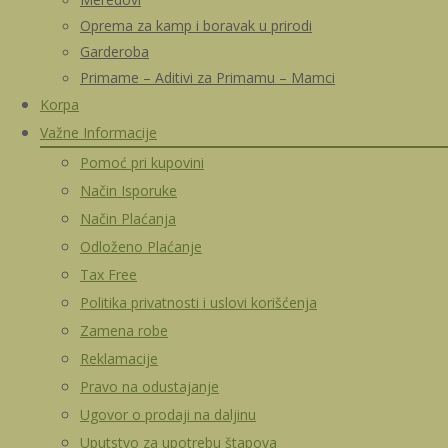
Oprema za kamp i boravak u prirodi
Garderoba
Primame – Aditivi za Primamu – Mamci
Korpa
Važne Informacije
Pomoć pri kupovini
Način Isporuke
Način Plaćanja
Odloženo Plaćanje
Tax Free
Politika privatnosti i uslovi korišćenja
Zamena robe
Reklamacije
Pravo na odustajanje
Ugovor o prodaji na daljinu
Uputstvo za upotrebu štapova