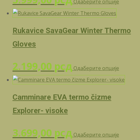
Одаберите опције
произв
има
више
Rukavice SavaGear Winter Thermo
варијант
Опције
Gloves
могу
бити
Овај
2.199,00
рсд
изабран
Одаберите опције
произв
на
има
страниц
више
произво
Camminare EVA termo čizme
варијант
Опције
Explorer- visoke
могу
бити
Овај
3.699,00
рсд
изабран
Одаберите опције
произв
на