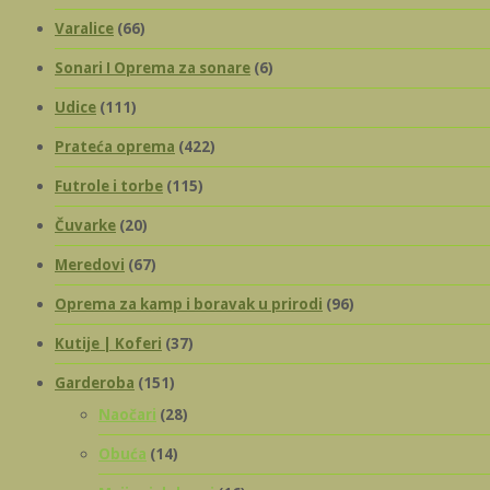
изабран
Varalice
(66)
на
Sonari I Oprema za sonare
(6)
страниц
произво
Udice
(111)
Prateća oprema
(422)
Futrole i torbe
(115)
Čuvarke
(20)
Meredovi
(67)
Oprema za kamp i boravak u prirodi
(96)
Kutije | Koferi
(37)
Garderoba
(151)
Naočari
(28)
Obuća
(14)