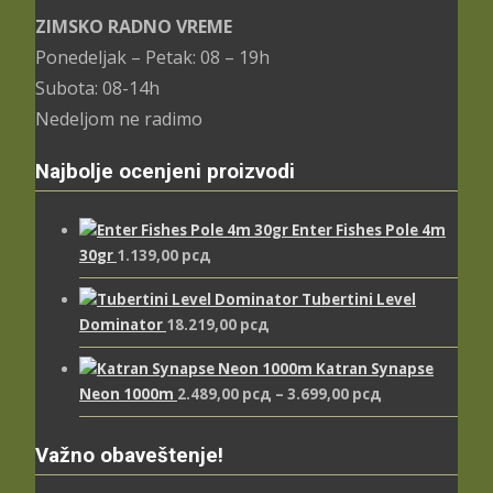
ZIMSKO RADNO VREME
Ponedeljak – Petak: 08 – 19h
Subota: 08-14h
Nedeljom ne radimo
Najbolje ocenjeni proizvodi
Enter Fishes Pole 4m
30gr
1.139,00
рсд
Tubertini Level
Dominator
18.219,00
рсд
Katran Synapse
Распон
Neon 1000m
2.489,00
рсд
–
3.699,00
рсд
цена:
од
Važno obaveštenje!
2.489,00 рсд