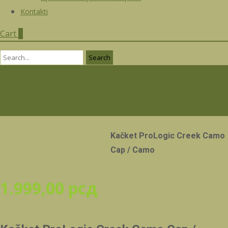
Kontakti
Cart
0
Search
for:
Kačket ProLogic Creek Camo
Cap / Camo
1.999,00
рсд