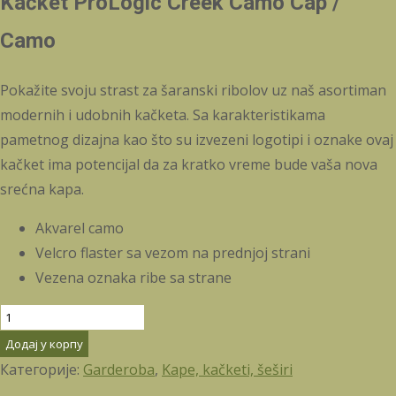
Kačket ProLogic Creek Camo Cap /
Camo
Pokažite svoju strast za šaranski ribolov uz naš asortiman
modernih i udobnih kačketa. Sa karakteristikama
pametnog dizajna kao što su izvezeni logotipi i oznake ovaj
kačket ima potencijal da za kratko vreme bude vaša nova
srećna kapa.
Akvarel camo
Velcro flaster sa vezom na prednjoj strani
Vezena oznaka ribe sa strane
Kačket
ProLogic
Додај у корпу
Creek
Категорије:
Garderoba
,
Kape, kačketi, šeširi
Camo