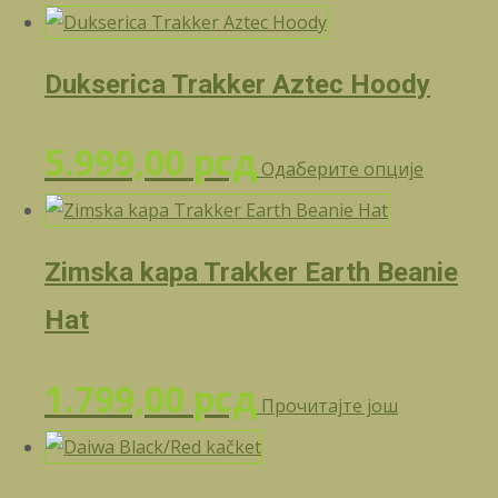
има
страниц
више
произво
Dukserica Trakker Aztec Hoody
варијант
Опције
могу
Овај
5.999,00
рсд
Одаберите опције
бити
произв
изабран
има
на
више
страниц
Zimska kapa Trakker Earth Beanie
варијант
произво
Опције
Hat
могу
бити
1.799,00
рсд
изабран
Прочитајте још
на
страниц
произво