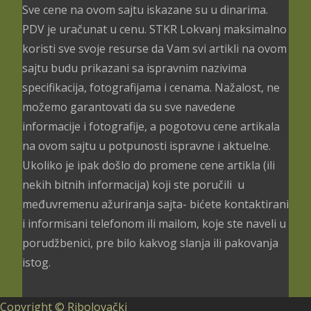
до
Sve cene na ovom sajtu iskazane su u dinarima.
3.699,00 рсд
PDV je uračunat u cenu. STKR Lokvanj maksimalno
koristi sve svoje resurse da Vam svi artikli na ovom
sajtu budu prikazani sa ispravnim nazivima
specifikacija, fotografijama i cenama. Nažalost, ne
možemo garantovati da su sve navedene
informacije i fotografije, a pogotovu cene artikala
na ovom sajtu u potpunosti ispravne i aktuelne.
Ukoliko je ipak došlo do promene cene artikla (ili
nekih bitnih informacija) koji ste poručili u
međuvremenu ažuriranja sajta- bićete kontaktirani
i informisani telefonom ili mailom, koje ste naveli u
porudžbenici, pre bilo kakvog slanja ili pakovanja
istog.
Copyright © Ribolovački