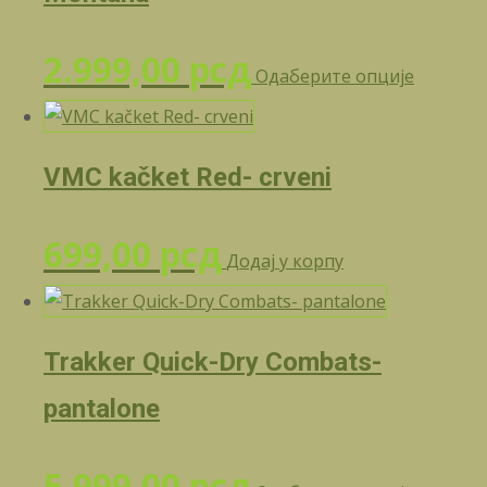
Овај
2.999,00
рсд
Одаберите опције
произв
има
више
VMC kačket Red- crveni
варијант
Опције
могу
699,00
рсд
Додај у корпу
бити
изабран
на
страниц
Trakker Quick-Dry Combats-
произво
pantalone
Овај
5.999,00
рсд