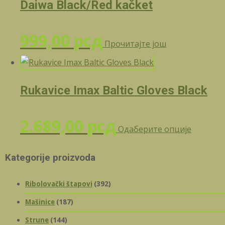
Daiwa Black/Red kačket
999,00
рсд
Прочитајте још
Rukavice Imax Baltic Gloves Black
Овај
2.689,00
рсд
Одаберите опције
произв
има
Kategorije proizvoda
више
варијант
Ribolovački štapovi
(392)
Опције
могу
Mašinice
(187)
бити
Strune
(144)