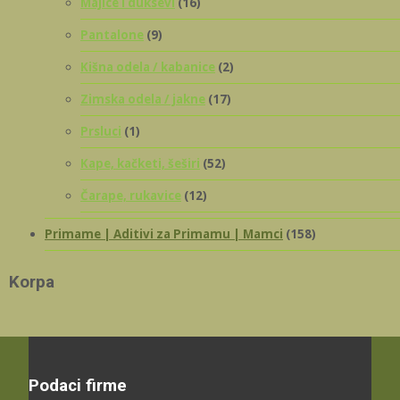
Majice i duksevi
(16)
Pantalone
(9)
Kišna odela / kabanice
(2)
Zimska odela / jakne
(17)
Prsluci
(1)
Kape, kačketi, šeširi
(52)
Čarape, rukavice
(12)
Primame | Aditivi za Primamu | Mamci
(158)
Korpa
Podaci firme