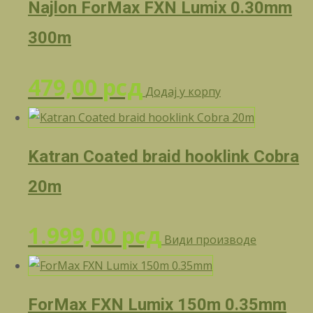
Najlon ForMax FXN Lumix 0.30mm
300m
479,00
рсд
Додај у корпу
Katran Coated braid hooklink Cobra
20m
1.999,00
рсд
Види производе
ForMax FXN Lumix 150m 0.35mm