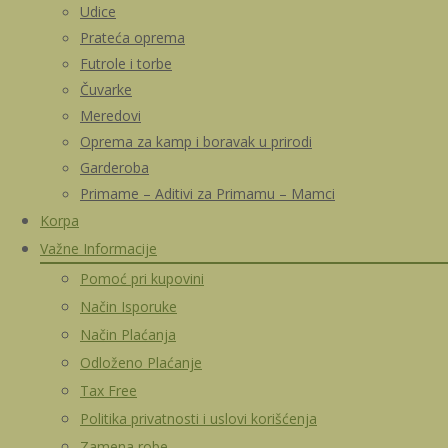
Udice
Prateća oprema
Futrole i torbe
Čuvarke
Meredovi
Oprema za kamp i boravak u prirodi
Garderoba
Primame – Aditivi za Primamu – Mamci
Korpa
Važne Informacije
Pomoć pri kupovini
Način Isporuke
Način Plaćanja
Odloženo Plaćanje
Tax Free
Politika privatnosti i uslovi korišćenja
Zamena robe