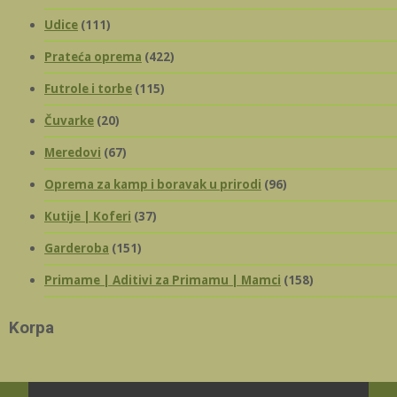
Udice
(111)
Prateća oprema
(422)
Futrole i torbe
(115)
Čuvarke
(20)
Meredovi
(67)
Oprema za kamp i boravak u prirodi
(96)
Kutije | Koferi
(37)
Garderoba
(151)
Primame | Aditivi za Primamu | Mamci
(158)
Korpa