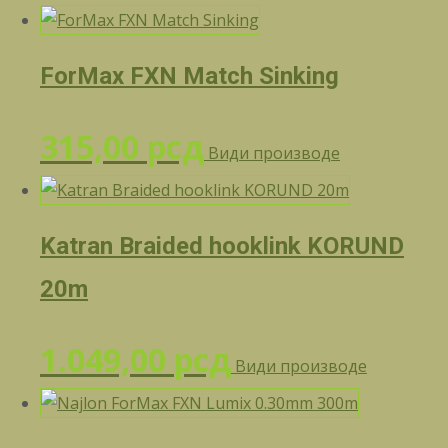
ForMax FXN Match Sinking
315,00
рсд
Види производе
Katran Braided hooklink KORUND
20m
1.049,00
рсд
Види производе