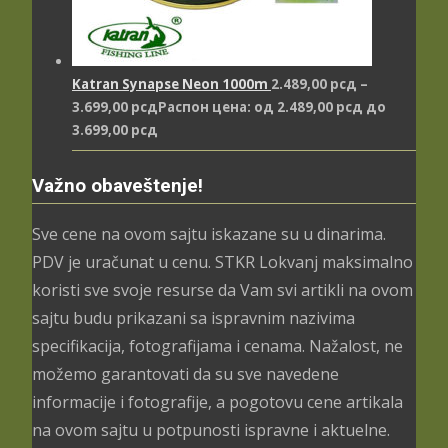
Katran Synapse Neon 1000m
2.489,00
рсд
–
3.699,00
рсд
Распон цена: од 2.489,00 рсд до
3.699,00 рсд
Važno obaveštenje!
Sve cene na ovom sajtu iskazane su u dinarima.
PDV je uračunat u cenu. STKR Lokvanj maksimalno
koristi sve svoje resurse da Vam svi artikli na ovom
sajtu budu prikazani sa ispravnim nazivima
specifikacija, fotografijama i cenama. Nažalost, ne
možemo garantovati da su sve navedene
informacije i fotografije, a pogotovu cene artikala
na ovom sajtu u potpunosti ispravne i aktuelne.