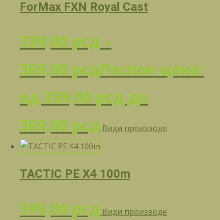
ForMax FXN Royal Cast
339,00
рсд
–
369,00
рсд
Распон цена:
од 339,00 рсд до
369,00 рсд
Види производе
TACTIC PE X4 100m
599,00
рсд
Види производе