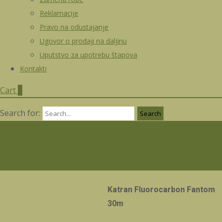
Reklamacije
Pravo na odustajanje
Ugovor o prodaji na daljinu
Uputstvo za upotrebu štapova
Kontakti
Cart
0
Search for:
Katran Fluorocarbon Fantom
30m