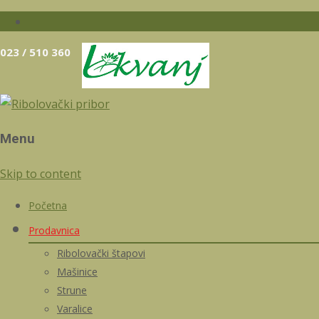
023 / 510 360
Menu
Skip to content
Početna
Prodavnica
Ribolovački štapovi
Mašinice
Strune
Varalice