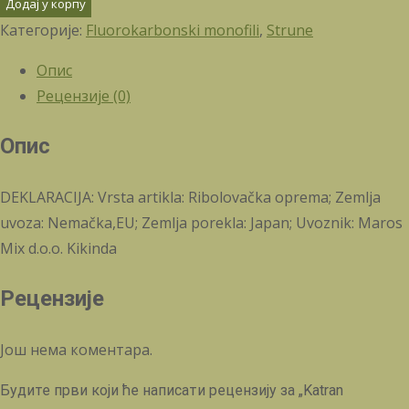
Додај у корпу
Категорије:
Fluorokarbonski monofili
,
Strune
Опис
Рецензије (0)
Опис
DEKLARACIJA: Vrsta artikla: Ribolovačka oprema; Zemlja
uvoza: Nemačka,EU; Zemlja porekla: Japan; Uvoznik: Maros
Mix d.o.o. Kikinda
Рецензије
Још нема коментара.
Будите први који ће написати рецензију за „Katran