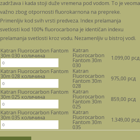
zadržava i kada stoji duže vremena pod vodom. To je veoma
važno zbog otpornosti fluorokarnona na prepreke.
Primenljiv kod svih vrsti predveza. Index prelamanja
svetlosti kod 100% fluorocarbona je identičan indexu
prelamanja svetlosti kroz vodu. Nezamenljiv u bistroj vodi.
Katran
Katran Fluorocarbon Fantom
Fluorocarbon
30m 030 количина
1.099,00
рсд
Fantom 30m
030
Katran
Katran Fluorocarbon Fantom
Fluorocarbon
30m 028 количина
975,00
рсд
Fantom 30m
028
Katran
Katran Fluorocarbon Fantom
Fluorocarbon
30m 025 количина
859,00
рсд
Fantom 30m
025
Katran
Katran Fluorocarbon Fantom
Fluorocarbon
30m 035 количина
1.349,00
рсд
Fantom 30m
035