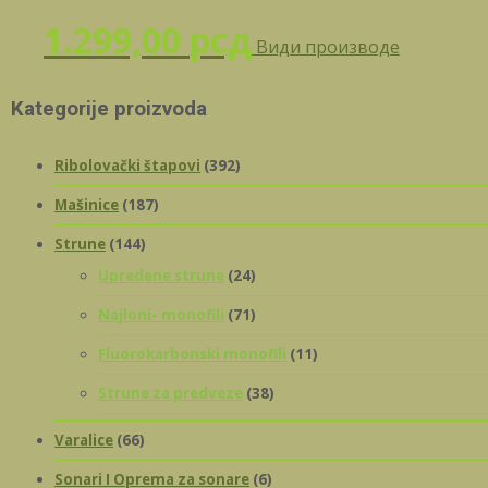
1.299,00
рсд
Види производе
Kategorije proizvoda
Ribolovački štapovi
(392)
Mašinice
(187)
Strune
(144)
Upredene strune
(24)
Najloni- monofili
(71)
Fluorokarbonski monofili
(11)
Strune za predveze
(38)
Varalice
(66)
Sonari I Oprema za sonare
(6)