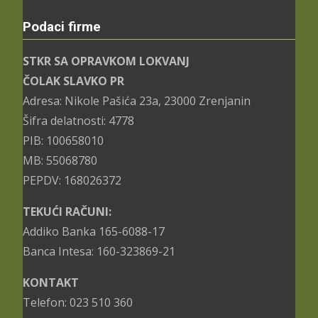
Podaci firme
STKR SA OPRAVKOM LOKVANJ
ČOLAK SLAVKO PR
Adresa: Nikole Pašića 23a, 23000 Zrenjanin
Šifra delatnosti: 4778
PIB: 100658010
MB: 55068780
PEPDV: 168026372
TEKUĆI RAČUNI:
Addiko Banka 165-6088-17
Banca Intesa: 160-323869-21
KONTAKT
Telefon: 023 510 360