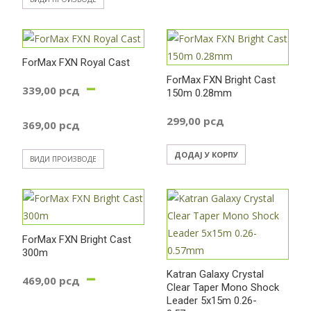
од
209,00 рсд
ForMax FXN Royal Cast
–
ForMax FXN Bright Cast
339,00
рсд
до
150m 0.28mm
Распон
299,00
рсд
369,00
рсд
369,00 рсд
цена:
ДОДАЈ У КОРПУ
ВИДИ ПРОИЗВОДЕ
од
339,00 рсд
ForMax FXN Bright Cast
300m
до
–
Katran Galaxy Crystal
469,00
рсд
369,00 рсд
Clear Taper Mono Shock
Leader 5x15m 0.26-
Распон