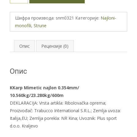
najlon
0.354mm/
Шифра производа:
snm0321
Категорије:
Najloni-
10.560kg/23.280kg/600m
monofili
,
Strune
количина
Опис
Рецензије (0)
Опис
KKarp Mimetic najlon 0.354mm/
10.560kg/23.280kg/600m
DEKLARACIJA: Vrsta artikla: Ribolovačka oprema;
Proizvođač: Trabucco International S.R.L.; Zemlja uvoza:
Italija,EU; Zemlja porekla: NR Kina; Uvoznik: Plus sport
d.o.o. Kraljevo