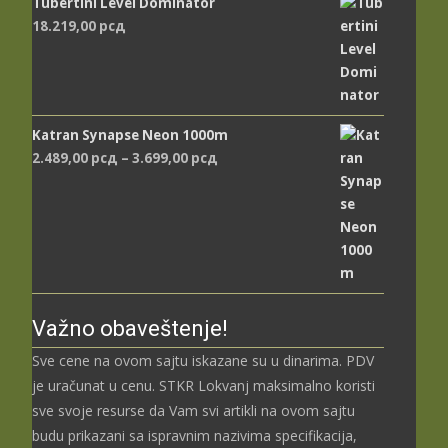
Tubertini Level Dominator
18.219,00
рсд
Katran Synapse Neon 1000m
Распон
2.489,00
рсд
–
3.699,00
рсд
цена:
од
2.489,00 рсд
до
3.699,00 рсд
Važno obaveštenje!
Sve cene na ovom sajtu iskazane su u dinarima. PDV
je uračunat u cenu. STKR Lokvanj maksimalno koristi
sve svoje resurse da Vam svi artikli na ovom sajtu
budu prikazani sa ispravnim nazivima specifikacija,