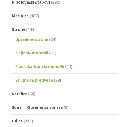
Ribolovački štapovi
(392)
до
Mašinice
(187)
499,00 р
Strune
(144)
Upredene strune
(24)
Najloni- monofili
(71)
Fluorokarbonski monofili
(11)
Strune za predveze
(38)
Varalice
(66)
Sonari I Oprema za sonare
(6)
Udice
(111)