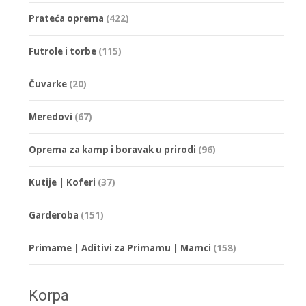
Prateća oprema
(422)
Futrole i torbe
(115)
Čuvarke
(20)
Meredovi
(67)
Oprema za kamp i boravak u prirodi
(96)
Kutije | Koferi
(37)
Garderoba
(151)
Primame | Aditivi za Primamu | Mamci
(158)
Korpa