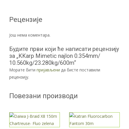
Рецензије
Још нема коментара.
Будите први који ће написати рецензију
за „KKarp Mimetic najlon 0.354mm/
10.560kg/23.280kg/600m“
Морате бити
пријављени
да бисте поставили
рецензију.
Повезани производи