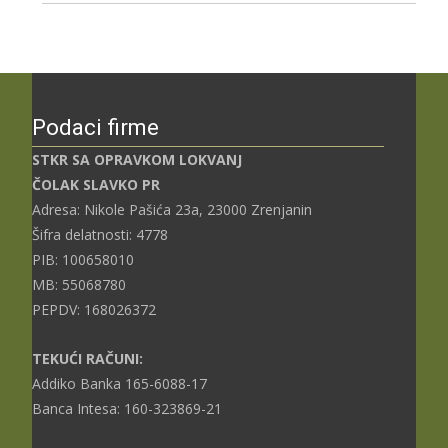
Podaci firme
STKR SA OPRAVKOM LOKVANJ
ČOLAK SLAVKO PR
Adresa: Nikole Pašića 23a, 23000 Zrenjanin
Šifra delatnosti: 4778
PIB: 100658010
MB: 55068780
PEPDV: 168026372
TEKUĆI RAČUNI:
Addiko Banka 165-6088-17
Banca Intesa: 160-323869-21