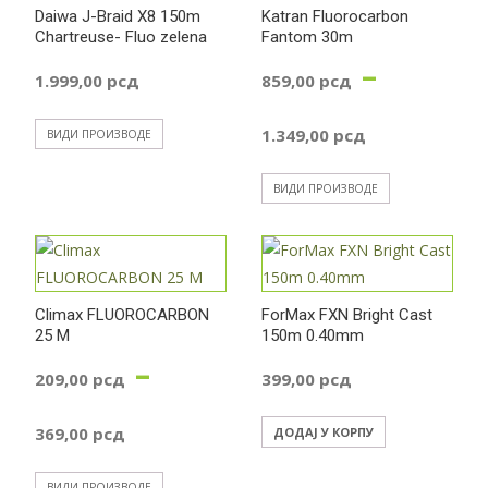
Daiwa J-Braid X8 150m
Katran Fluorocarbon
Chartreuse- Fluo zelena
Fantom 30m
–
1.999,00
рсд
859,00
рсд
Распон
1.349,00
рсд
ВИДИ ПРОИЗВОДЕ
цена:
ВИДИ ПРОИЗВОДЕ
од
859,00 
Climax FLUOROCARBON
ForMax FXN Bright Cast
25 M
150m 0.40mm
до
–
209,00
рсд
399,00
рсд
1.349,0
Распон
369,00
рсд
ДОДАЈ У КОРПУ
цена:
ВИДИ ПРОИЗВОДЕ