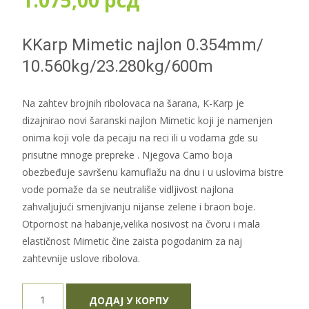
1.075,00
рсд
KKarp Mimetic najlon 0.354mm/
10.560kg/23.280kg/600m
Na zahtev brojnih ribolovaca na šarana, K-Karp je
dizajnirao novi šaranski najlon Mimetic koji je namenjen
onima koji vole da pecaju na reci ili u vodama gde su
prisutne mnoge prepreke . Njegova Camo boja
obezbeđuje savršenu kamuflažu na dnu i u uslovima bistre
vode pomaže da se neutrališe vidljivost najlona
zahvaljujući smenjivanju nijanse zelene i braon boje.
Otpornost na habanje,velika nosivost na čvoru i mala
elastičnost Mimetic čine zaista pogodanim za naj
zahtevnije uslove ribolova.
KKarp
ДОДАЈ У КОРПУ
Mimetic